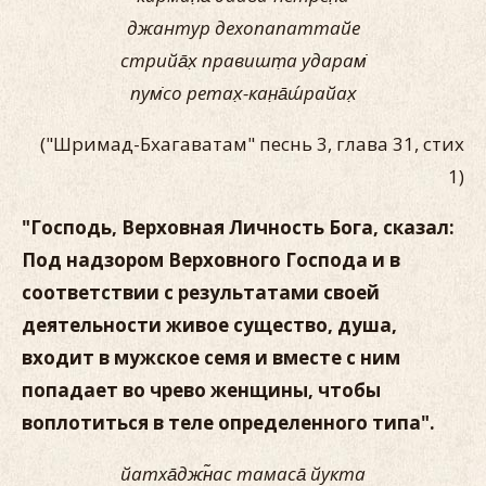
джантур дехопапаттайе
стрийа̄х̣ правишт̣а ударам̇
пум̇со ретах̣-кан̣а̄ш́райах̣
("Шримад-Бхагаватам" песнь 3, глава 31, стих
1)
"Господь, Верховная Личность Бога, сказал:
Под надзором Верховного Господа и в
соответствии с результатами своей
деятельности живое существо, душа,
входит в мужское семя и вместе с ним
попадает во чрево женщины, чтобы
воплотиться в теле определенного типа".
йатха̄джн̃ас тамаса̄ йукта