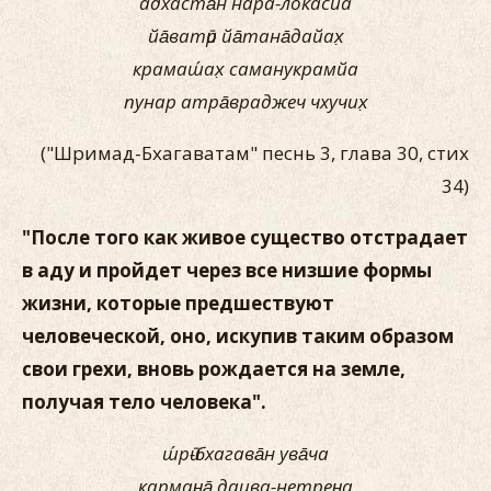
адхаста̄н нара-локасйа
йа̄ватӣр йа̄тана̄дайах̣
крамаш́ах̣ саманукрамйа
пунар атра̄враджеч чхучих̣
("Шримад-Бхагаватам" песнь 3, глава 30, стих
34)
"После того как живое существо отстрадает
в аду и пройдет через все низшие формы
жизни, которые предшествуют
человеческой, оно, искупив таким образом
свои грехи, вновь рождается на земле,
получая тело человека".
ш́рӣ-бхагава̄н ува̄ча
карман̣а̄ даива-нетрен̣а