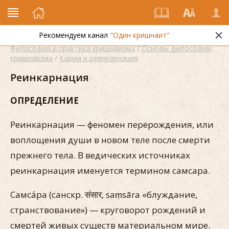
Рекомендуем канал
"Один кришнаит"
Философия и практика кришнаизма
/
Основы философии
кришнаизма
/
Карма и реинкарнация
Реинкарнация
ОПРЕДЕЛЕНИЕ
Реинкарнация — феномен перерождения, или
воплощения души в новом теле после смерти
прежнего тела. В ведических источниках
реинкарнация именуется термином самсара.
Самса́ра (санскр. संसार, saṃsāra «блуждание,
странствование») — круговорот рождений и
смертей живых существ материальном мире.