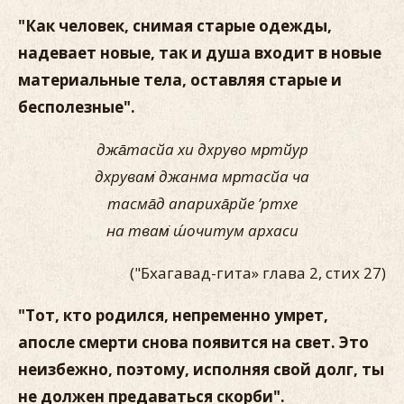
"Как человек, снимая старые одежды,
надевает новые, так и душа входит в новые
материальные тела, оставляя старые и
бесполезные".
джа̄тасйа хи дхруво мр̣тйур
дхрувам̇ джанма мр̣тасйа ча
тасма̄д апариха̄рйе ’ртхе
на твам̇ ш́очитум архаси
("Бхагавад-гита» глава 2, стих 27)
"Тот, кто родился, непременно умрет,
апосле смерти снова появится на свет. Это
неизбежно, поэтому, исполняя свой долг, ты
не должен предаваться скорби".