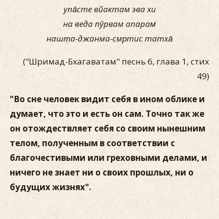
упа̄сте вйактам эва хи
на веда пӯрвам апарам̇
нашт̣а-джанма-смр̣тис татха̄
("Шримад-Бхагаватам" песнь 6, глава 1, стих
49)
"Во сне человек видит себя в ином облике и
думает, что это и есть он сам. Точно так же
он отождествляет себя со своим нынешним
телом, полученным в соответствии с
благочестивыми или греховными делами, и
ничего не знает ни о своих прошлых, ни о
будущих жизнях".