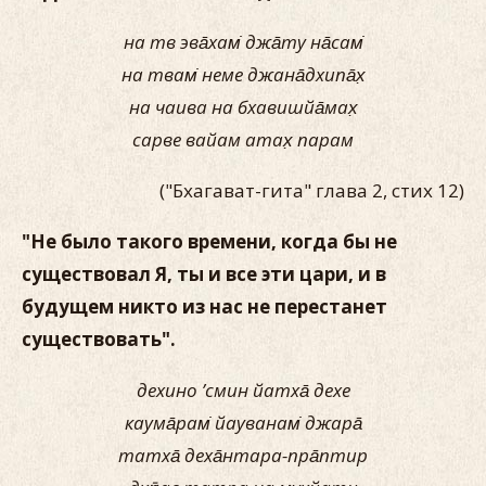
на тв эва̄хам̇ джа̄ту на̄сам̇
на твам̇ неме джана̄дхипа̄х̣
на чаива на бхавишйа̄мах̣
сарве вайам атах̣ парам
("Бхагават-гита" глава 2, стих 12)
"Не было такого времени, когда бы не
существовал Я, ты и все эти цари, и в
будущем никто из нас не перестанет
существовать".
дехино ’смин йатха̄ дехе
каума̄рам̇ йауванам̇ джара̄
татха̄ деха̄нтара-пра̄птир