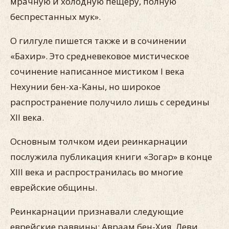
мрачную и холодную пещеру, полную
беспрестанных мук».
О гилгуле пишется также и в сочинении
«Бахир». Это средневековое мистическое
сочинение написанное мистиком I века
Нехунии бен-ха-Каны, но широкое
распространение получило лишь с середины
XII века.
Основным толчком идеи реинкарнации
послужила публикация книги «Зогар» в конце
XIII века и распространилась во многие
еврейские общины.
Реинкарнации признавали следующие
еврейские раввины: Авраам бен-Хия, Леви