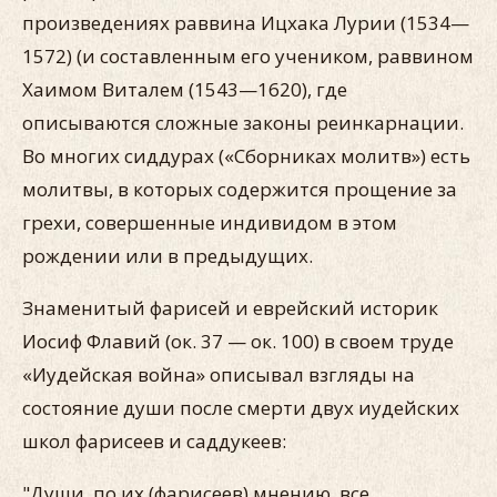
произведениях раввина Ицхака Лурии (1534—
1572) (и составленным его учеником, раввином
Хаимом Виталем (1543—1620), где
описываются сложные законы реинкарнации.
Во многих сиддурах («Сборниках молитв») есть
молитвы, в которых содержится прощение за
грехи, совершенные индивидом в этом
рождении или в предыдущих.
Знаменитый фарисей и еврейский историк
Иосиф Флавий (ок. 37 — ок. 100) в своем труде
«Иудейская война» описывал взгляды на
состояние души после смерти двух иудейских
школ фарисеев и саддукеев:
"Души, по их (фарисеев) мнению, все