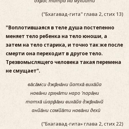
дхӣрас татра на мухйати
("Бхагавад-гита" глава 2, стих 13)
"Воплотившаяся в теле душа постепенно
меняет тело ребенка на тело юноши, а
затем на тело старика, и точно так же после
смерти она переходит в другое тело.
Трезвомыслящего человека такая перемена
не смущает".
ва̄са̄м̇си джӣрн̣а̄ни йатха̄ виха̄йа
нава̄ни гр̣хн̣а̄ти наро ’пара̄н̣и
татха̄ ш́арӣра̄н̣и виха̄йа джӣрн̣а̄нй
анйа̄ни сам̇йа̄ти нава̄ни дехӣ
("Бхагавад-гита» глава 2, стих 22)