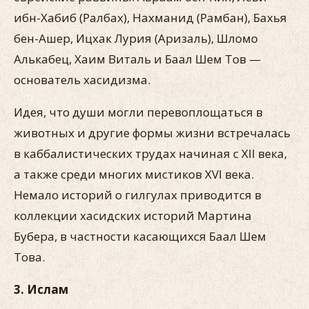
ибн-Хабиб (Ралбах), Нахманид (Рамбан), Бахья
бен-Ашер, Ицхак Лурия (Аризаль), Шломо
Алькабец, Хаим Виталь и Баал Шем Тов —
основатель хасидизма.
Идея, что души могли перевоплощаться в
животных и другие формы жизни встречалась
в каббалистических трудах начиная с XII века,
а также среди многих мистиков XVI века.
Немало историй о гилгулах приводится в
коллекции хасидских историй Мартина
Бубера, в частности касающихся Баал Шем
Това.
3. Ислам