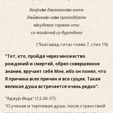
бахӯна̄м̇ джанмана̄м анте
джн̃а̄нава̄н ма̄м̇ прападйате
ва̄судевах̣ сарвам ити
са маха̄тма̄ су-дурлабхах̣
("Бхагавад-гита» глава 7, стих 19)
"Тот, кто, пройдя через множество
рождений и смертей, обрел совершенное
знание, вручает себя Мне, ибо он понял, что
Я причина всех причин и все сущее. Такая
великая душа встречается очень редко".
"Яджур-Веда" (12.36-37):
"О ученая и терпимая душа, после странствий