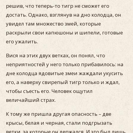
решив, что теперь-то тигр не сможет его
достать. Однако, взглянув на дно колодца, он
увидел там множество змей, которые
раскрыли свои капюшоны и шипели, готовые
его ужалить.
Вися на этих двух ветках, он понял, что
неприятностей у него только прибавилось: на
дне колодца ядовитые змеи жаждали укусить
его, а наверху свирепый тигр только и ждал,
чтобы съесть его. Человек ощутил
величайший страх.
К тому же пришла другая опасность – две
крысы, белая и черная, стали подгрызать
ветки, за которые он держался. И это был лишь