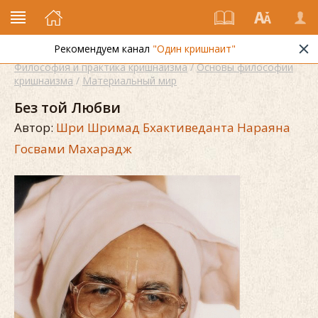
Рекомендуем канал
"Один кришнаит"
Философия и практика кришнаизма
/
Основы философии
кришнаизма
/
Материальный мир
Без той Любви
Автор:
Шри Шримад Бхактиведанта Нараяна
Госвами Махарадж