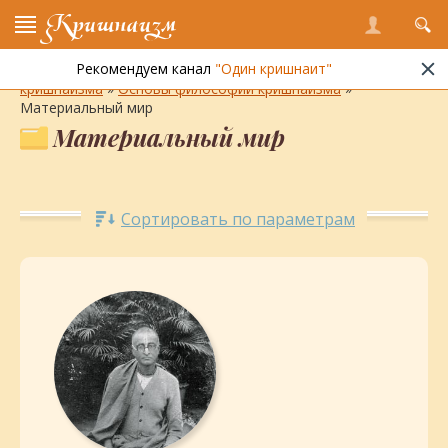
Кришнаизм
Рекомендуем канал
"Один кришнаит"
Энциклопедия кришнаизма
»
Философия и практика
кришнаизма
»
Основы философии кришнаизма
»
Материальный мир
Материальный мир
Сортировать по параметрам