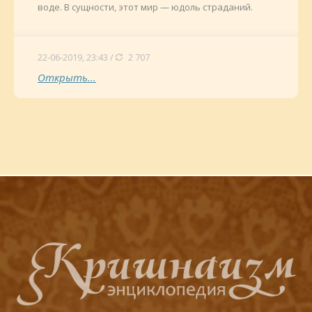
воде. В сущности, этот мир — юдоль страданий.
22-06-2019, 23:43 /
2 707
Открыть...