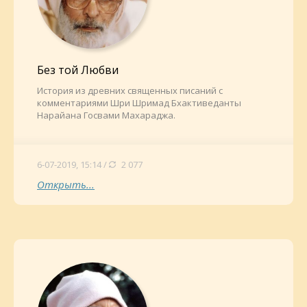
Без той Любви
История из древних священных писаний с
комментариями Шри Шримад Бхактиведанты
Нарайана Госвами Махараджа.
6-07-2019, 15:14 /
2 077
Открыть...