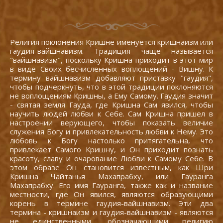
Религия поклонения Кришне именуется кришнаизм или
гаудия-вайшнавизм. Традиция чаще называется
"вайшнавизм", поскольку Кришна приходит в этот мир
в виде Своих бесчисленных воплощений - Вишну. К
термину вайшнавизм добавляют приставку "гаудия",
чтобы подчеркнуть, что в этой традиции поклоняются
не воплощениям Кришны, а Ему Самому. Гаудия значит
- святая земля Гауда, где Кришна Сам явился, чтобы
научить людей любви к Себе. Сам Кришна пришел в
настроении верующего, чтобы показать величие
служения Богу и привлекательность любви к Нему. Это
любовь к Богу настолько притягательна, что
привлекает Самого Кришну, и Он приходит познать
красоту, славу и очарование Любви к Самому Себе. В
этом образе Он становится известным, как Шри
Кришна Чайтанья Махапрабху, или Гауранга
Махапрабху. Его имя Гауранга, также как и название
местности, где Он явился, являются образующими
корень в термине гаудия-вайшнавизм. Эти два
термина - кришнаизм и гаудия-вайшнавизм - являются
не единственными, обозначающими религию