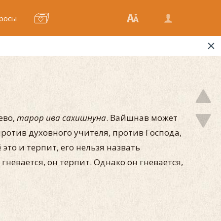
росы
ево,
тарор ива сахишнуна
. Вайшнав может
против духовного учителя, против Господа,
 это и терпит, его нельзя назвать
гневается, он терпит. Однако он гневается,