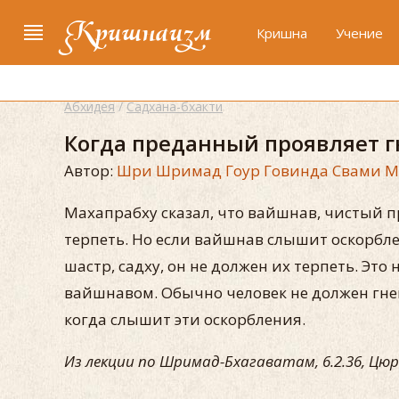
Кришнаизм
Кришна
Учение
Абхидея
/
Садхана-бхакти
Когда преданный проявляет г
Автор:
Шри Шримад Гоур Говинда Свами 
Махапрабху сказал, что вайшнав, чистый 
терпеть. Но если вайшнав слышит оскорбл
шастр, садху, он не должен их терпеть. Это
вайшнавом. Обычно человек не должен гнева
когда слышит эти оскорбления.
Из лекции по Шримад-Бхагаватам, 6.2.36, Цюри