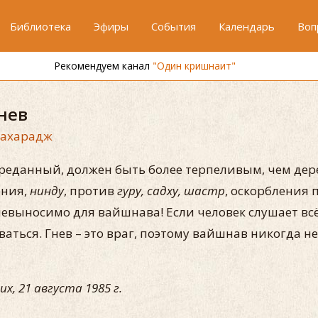
Библиотека
Эфиры
События
Календарь
Воп
Рекомендуем канал
"Один кришнаит"
нев
Махарадж
преданный, должен быть более терпеливым, чем дер
ения,
нинду
, против
гуру, садху, шастр
, оскорбления 
 невыносимо для вайшнава! Если человек слушает всё
ться. Гнев – это враг, поэтому вайшнав никогда не 
х, 21 августа 1985 г.