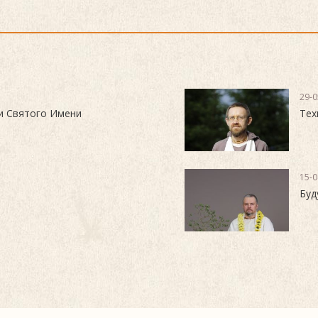
29-0
и Святого Имени
Тех
15-0
Буд