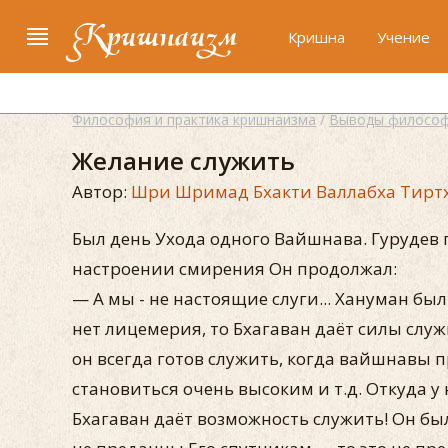
Кришнаизм
Кришна
Учение
Философия и практика кришнаизма
/
Выводы философ
Желание служить
Автор:
Шри Шримад Бхакти Валлабха Тирт
Был день Ухода одного Вайшнава. Гурудев 
настроении смирения Он продолжал:
— А мы - не настоящие слуги... Хануман бы
нет лицемерия, то Бхагаван даёт силы служи
он всегда готов служить, когда вайшнавы п
становиться очень высоким и т.д. Откуда у 
Бхагаван даёт возможность служить! Он был