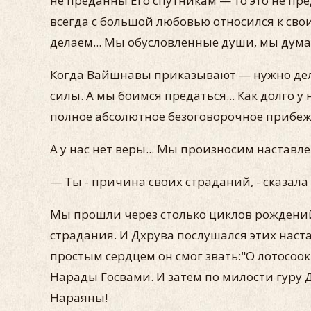
не преданны Его спутникам — то это не п
всегда с большой любовью относился к своим
делаем... Мы обусловленные души, мы дума
Когда Вайшнавы приказывают — нужно делат
силы. А мы боимся предаться... Как долго 
полное абсолютное безоговорочное прибеж
А у нас нет веры... Мы произносим наставле
— Ты - причина своих страданий, - сказала 
Мы прошли через столько циклов рождений 
страдания. И Дхрува послушался этих наста
простым сердцем он смог звать:"О лотосоок
Нарады Госвами. И затем по милости гуру 
Нараяны!