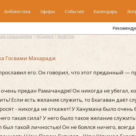
Библиотека
Эфиры
События
Календарь
Воп
Рекомендуем канал
"Один кришнаит"
ии кришнаизма
/
Абхидея
/
Анартхи
ха Госвами Махарадж
прославил его. Он говорил, что этот преданный —
л очень предан Рамачандре! Он никогда не убегал, 
ть! Если есть желание служить, то Бхагаван даёт сл
росят - никогда не откажет! У Ханумана было очень 
него такая сила? У него было такое желание служить!
 был такой личностью! Он не боялся ничего, всегда