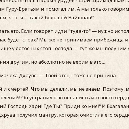
реданность! Наш Парам-Гурудев - Шри Шримад Бха
 Гуру-Братьям и помогал им. А мы только говорим: "Я
ем, что "я— такой большой Вайшнав!"
ь это. Если говорят идти "туда-то" — нужно испол
у нас будет страх? Мы же не принимаем прибежища и
ище у лотосных стоп Господа — тут же мы получим
ния другим, но абсолютно не верим в это...
мачеха Дхруве. — Твой отец - тоже не причина...
и смертей. Что мы делали, мы не знаем. Поэтому, 
влений! Он устранил всю ненависть из своего сердц
ий Господь Хари! Где Ты? Приди ко мне!" И Бхагаван
Дхрува получил мантру, которая очистила его сердц