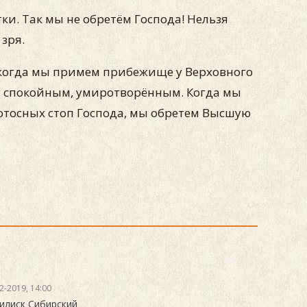
ки. Так мы не обретём Господа! Нельзя
 зря.
Но когда мы примем прибежище у Верховного
ану спокойным, умиротворённым. Когда мы
отосных стоп Господа, мы обретем Высшую
2-2019, 14:00
илиск Сибирский