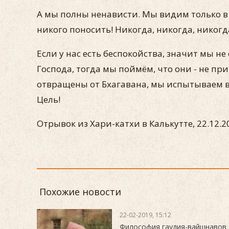
А мы полны ненависти. Мы видим только в с
никого поносить! Никогда, никогда, никогд
Если у нас есть беспокойства, значит мы 
Господа, тогда мы поймём, что они - не п
отвращены от Бхагавана, мы испытываем в
Цель!
Отрывок из Хари-катхи в Калькутте, 22.12.20
Похожие новости
22-02-2019, 15:12
Философия гаудия-вайшнавов