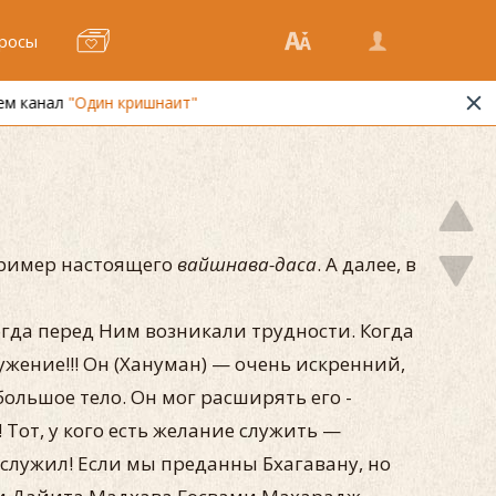
росы
 пример настоящего
вайшнава-даса
. А далее, в
когда перед Ним возникали трудности. Когда
ужение!!! Он (Хануман) — очень искренний,
большое тело. Он мог расширять его -
 Тот, у кого есть желание служить —
 служил! Если мы преданны Бхагавану, но