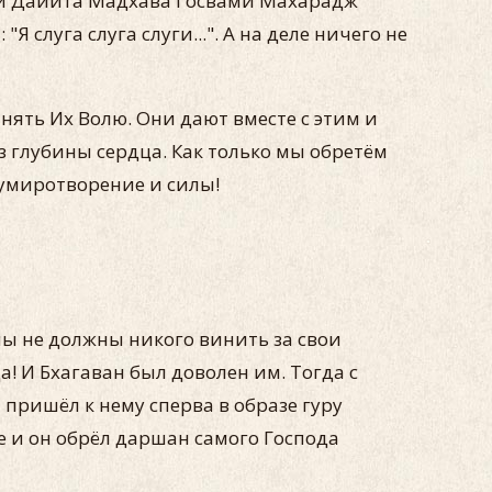
кти Дайита Мадхава Госвами Махарадж
 слуга слуга слуги...". А на деле ничего не
нять Их Волю. Они дают вместе с этим и
з глубины сердца. Как только мы обретём
 умиротворение и силы!
мы не должны никого винить за свои
а! И Бхагаван был доволен им. Тогда с
 пришёл к нему сперва в образе гуру
е и он обрёл даршан самого Господа