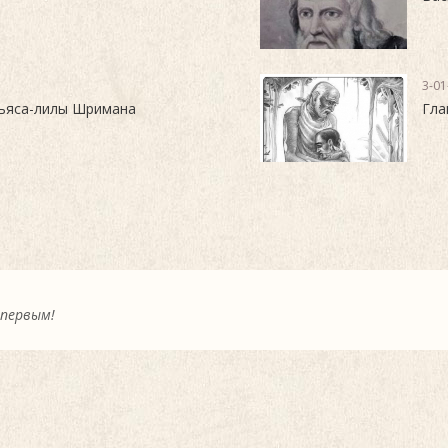
3-01
ньяса-лилы Шримана
Гла
 первым!