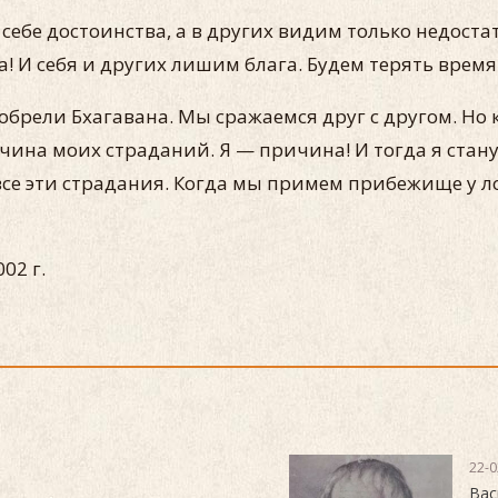
ебе достоинства, а в других видим только недостат
а! И себя и других лишим блага. Будем терять время
не обрели Бхагавана. Мы сражаемся друг с другом. 
ричина моих страданий. Я — причина! И тогда я ст
се эти страдания. Когда мы примем прибежище у л
02 г.
22-0
Вас