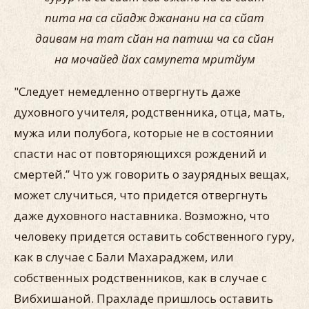
пита на са сйадж джанани на са сйат
даивам на тат сйан на патиш ча са сйан
на мочайед йах самупета мритйум
"Следует немедленно отвергнуть даже
духовного учителя, родственника, отца, мать,
мужа или полубога, которые не в состоянии
спасти нас от повторяющихся рождений и
смертей.” Что уж говорить о заурядных вещах,
может случиться, что придется отвергнуть
даже духовного наставника. Возможно, что
человеку придется оставить собственного гуру,
как в случае с Бали Махараджем, или
собственных родственников, как в случае с
Вибхишаной. Прахладе пришлось оставить