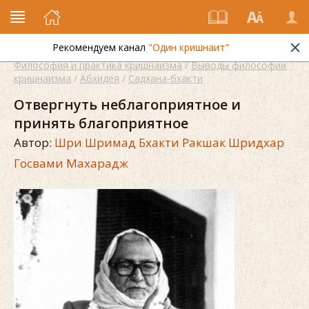
Рекомендуем канал
"Один кришнаит"
Философия и практика кришнаизма
/
Выводы философии
кришнаизма
/
Абхидея
/
Садхана-бхакти
Отвергнуть неблагоприятное и
принять благоприятное
Автор:
Шри Шримад Бхакти Ракшак Шридхар
Госвами Махарадж