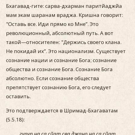
Бхагавад-гите: сарва-дхарман паритйаджйа
мам экам шаранам враджа. Кришна говорит:
"Оставь все. Иди прямо ко Мне”. Это
революционный, абсолютный путь. А вот
такой—относителен: "Держись своего клана.
Не покидай их”. Это национализм. Существует
сознание нации и сознание Бога; сознание
общества и сознание Бога. Сознание Бога
абсолютно. Если сознание общества
препятствует сознанию Бога, его следует
оставить.
Это подтверждается в Шримад-Бхагаватам
(5.5.18):
гурур на са сйат сва джано на са сйат