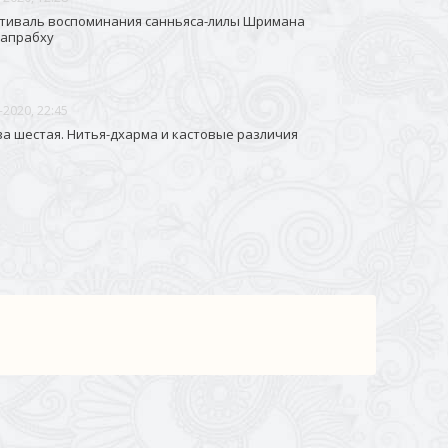
тиваль воспоминания санньяса-лилы Шримана
апрабху
-2020, 22:45
ва шестая. Нитья-дхарма и кастовые различия