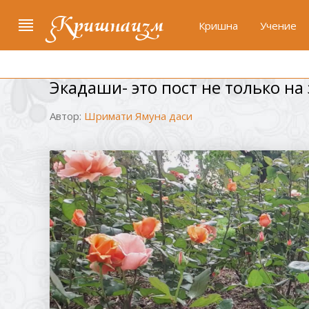
Кришнаизм
Кришна
Учение
Экадаши- это пост не только на
Автор:
Шримати Ямуна даси