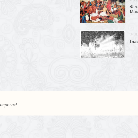
Фес
Мах
3-01
Гла
 первым!