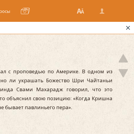
росы
ал с проповедью по Америке. В одном из
жно ли украшать Божество Шри Чайтаньи
инда Свами Махарадж говорил, что это
осто объяснил свою позицию: «Когда Кришна
не бывает павлиньего пера».