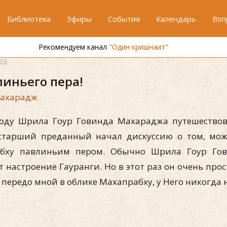
Библиотека
Эфиры
События
Календарь
Воп
Рекомендуем канал
"Один кришнаит"
ва
линьего пера!
Махарадж
году Шрила Гоур Говинда Махараджа путешествов
старший преданный начал дискуссию о том, мо
бху павлиньим пером. Обычно Шрила Гоур Гов
 настроение Гауранги. Но в этот раз он очень пр
 передо мной в облике Махапрабху, у Него никогда 