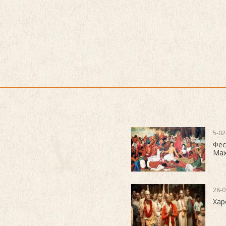
5-02
Фес
Мах
28-0
Хар