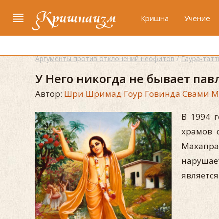
Кришнаизм
Кришна
Учение
Аргументы против отклонений неофитов
/
Гаура-татт
У Него никогда не бывает пав
Автор:
Шри Шримад Гоур Говинда Свами 
В 1994 
храмов 
Махапра
нарушает
является