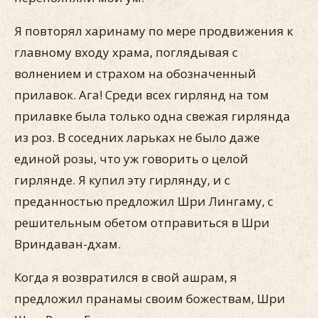
Я повторял харинаму по мере продвижения к
главному входу храма, поглядывая с
волнением и страхом на обозначенный
прилавок. Ага! Среди всех гирлянд на том
прилавке была только одна свежая гирлянда
из роз. В соседних ларьках не было даже
единой розы, что уж говорить о целой
гирлянде. Я купил эту гирлянду, и с
преданностью предложил Шри Лингаму, с
решительным обетом отправиться в Шри
Вриндаван-дхам.
Когда я возвратился в свой ашрам, я
предложил пранамы своим божествам, Шри