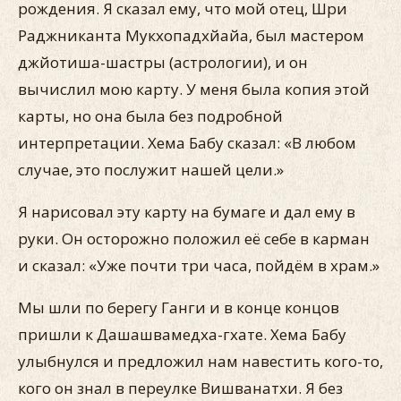
рождения. Я сказал ему, что мой отец, Шри
Раджниканта Мукхопадхйайа, был мастером
джйотиша-шастры (астрологии), и он
вычислил мою карту. У меня была копия этой
карты, но она была без подробной
интерпретации. Хема Бабу сказал: «В любом
случае, это послужит нашей цели.»
Я нарисовал эту карту на бумаге и дал ему в
руки. Он осторожно положил её себе в карман
и сказал: «Уже почти три часа, пойдём в храм.»
Мы шли по берегу Ганги и в конце концов
пришли к Дашашвамедха-гхате. Хема Бабу
улыбнулся и предложил нам навестить кого-то,
кого он знал в переулке Вишванатхи. Я без