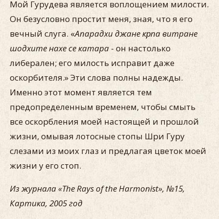
Мой Гурудева является воплощением милости.
Он безусловно простит меня, зная, что я его
вечный слуга. «
Апарадхи джане кр̣па витране
шодхите нахе се катара
- он настолько
либерален; его милость исправит даже
оскорбителя.» Эти слова полны надежды.
Именно этот момент является тем
предопределенным временем, чтобы смыть
все оскорбления моей настоящей и прошлой
жизни, омывая лотосные стопы Шри Гуру
слезами из моих глаз и предлагая цветок моей
жизни у его стоп.
Из журнала ‭«The Rays of the Harmonist», №15,
Картика‭, 2005 год