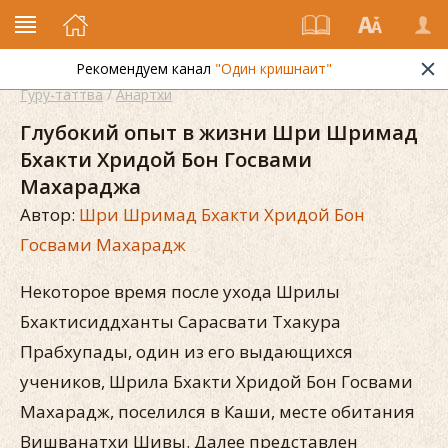
Рекомендуем канал
"Один кришнаит"
Гуру-таттва
/
Анартхи
Глубокий опыт в жизни Шри Шримад
Бхакти Хридой Бон Госвами
Махараджа
Автор:
Шри Шримад Бхакти Хридой Бон
Госвами Махарадж
Некоторое время после ухода Шрилы
Бхактисиддханты Сарасвати Тхакура
Прабхупады, один из его выдающихся
учеников, Шрила Бхакти Хридой Бон Госвами
Махарадж, поселился в Каши, месте обитания
Вишванатхи Шивы. Далее представлен