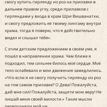
смогу купить гирлянду из роз на прилавке в
дальнем правом углу, среди прилавков с
гирляндами у входа в храм Шри Вишванатхи,
и смогу предложить её твоему лингаму внутри
храма, тогда я поверю, что я действительно
видел и слышал тебя».
С этим детским предложением в своём уме, я
пошёл в направлении храма. Чем ближе я
подходил, тем сильнее билось моё сердце. Моё
тело ослабевало и мои движения замедлились.
«Что если я не смогу получить гирлянду из роз
на том самом прилавке? О Дева! Пожалуйста,
дай мне сил! Пожалуйста, защити мою веру! Не
лишай меня своей милости.» Такие мысли
переполняли мой ум.