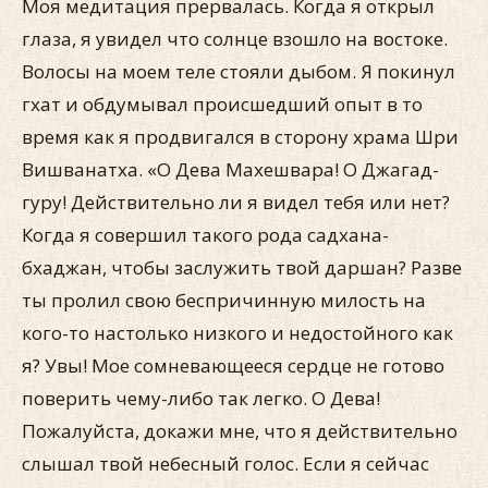
Моя медитация прервалась. Когда я открыл
глаза, я увидел что солнце взошло на востоке.
Волосы на моем теле стояли дыбом. Я покинул
гхат и обдумывал происшедший опыт в то
время как я продвигался в сторону храма Шри
Вишванатха. «О Дева Махешвара! О Джагад-
гуру! Действительно ли я видел тебя или нет?
Когда я совершил такого рода садхана-
бхаджан, чтобы заслужить твой даршан? Разве
ты пролил свою беспричинную милость на
кого-то настолько низкого и недостойного как
я? Увы! Мое сомневающееся сердце не готово
поверить чему-либо так легко. О Дева!
Пожалуйста, докажи мне, что я действительно
слышал твой небесный голос. Если я сейчас