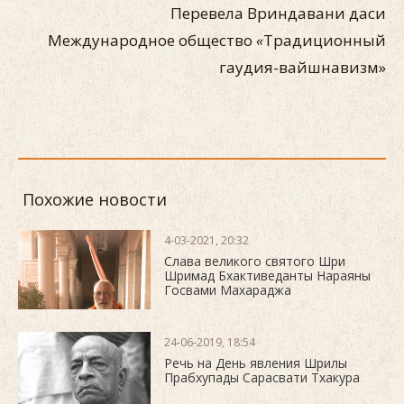
Перевела Вриндавани даси
Международное общество
«
Традиционный
гаудия-вайшнавизм»
Похожие новости
4-03-2021, 20:32
Слава великого святого Шри
Шримад Бхактиведанты Нараяны
Госвами Махараджа
24-06-2019, 18:54
Речь на День явления Шрилы
Прабхупады Сарасвати Тхакура