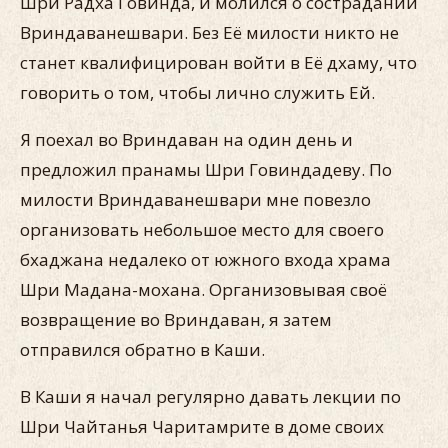
Шри Радха Говинда, и молился о сострадании
Вриндаванешвари. Без Её милости никто не
станет квалифицирован войти в Её дхаму, что
говорить о том, чтобы лично служить Ей.
Я поехал во Вриндаван на один день и
предложил пранамы Шри Говиндадеву. По
милости Вриндаванешвари мне повезло
организовать небольшое место для своего
бхаджана недалеко от южного входа храма
Шри Мадана-мохана. Организовывая своё
возвращение во Вриндаван, я затем
отправился обратно в Каши.
В Каши я начал регулярно давать лекции по
Шри Чайтанья Чаритамрите в доме своих