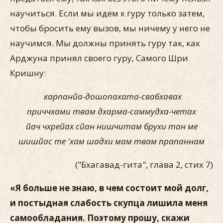
научиться. Если мы идем к гуру только затем,
чтобы бросить ему вызов, мы ничему у него не
научимся. Мы должны принять гуру так, как
Арджуна принял своего гуру, Самого Шри
Кришну:
карпанйа-дошопахата-свабхавах
приччхами твам дхарма-саммудха-четах
йач чхрейах сйан нишчитам брухи тан ме
шишйас те 'хам шадхи мам твам прапаннам
("Бхагавад-гита", глава 2, стих 7)
«Я больше не знаю, в чем состоит мой долг,
и постыдная слабость скупца лишила меня
самообладания. Поэтому прошу, скажи