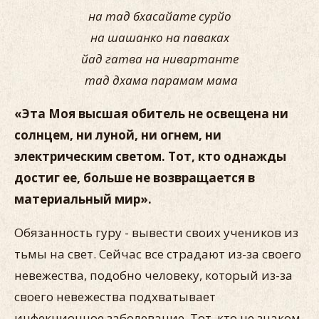
на тад бхасайате сурйо
на шашанко на паваках
йад гатва на нивартанте
тад дхама парамам мама
«Эта Моя высшая обитель не освещена ни
солнцем, ни луной, ни огнем, ни
электрическим светом. Тот, кто однажды
достиг ее, больше не возвращается в
материальный мир».
Обязанность гуру - вывести своих учеников из
тьмы на свет. Сейчас все страдают из-за своего
невежества, подобно человеку, который из-за
своего невежества подхватывает
инфекционное заболевание. Тот, кто не знаком