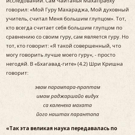
исследований. Сам Чайтанья Махапрабху
говорил: «Мой Гуру Махараджа, Мой духовный
учитель, считал Меня большим глупцом». Тот,
кто всегда считает себя большим глупцом по
сравнению со своим гуру, сам является гуру. Но
тот, кто говорит: «Я такой совершенный, что
могу говорить лучше моего гуру«, - просто
негодяй. В «Бхагавад-гите» (4.2) Шри Кришна
говорит:
эвам парампара-праптам
имам раджаршайо видух
са каленеха махата
його наштах парантапа
«Так эта великая наука передавалась по