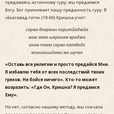
предаваясь истинному гуру, мы предаемся
Богу. Бог принимает нашу преданность гуру. В
«Бхагавад-гите» (18.66) Кришна учит:
сарва-дхарман паритйаджйа
мам экам шаранам враджа
ахам твам сарва-папебхйо
мокшаишйами ма шучах
«Оставь все религии и просто предайся Мне.
Я избавлю тебя от всех последствий твоих
грехов. Не бойся ничего». Кто-то может
возразить: «Где Он, Кришна? Я предамся
Ему».
Но нет, согласно нашему методу, мы сначала