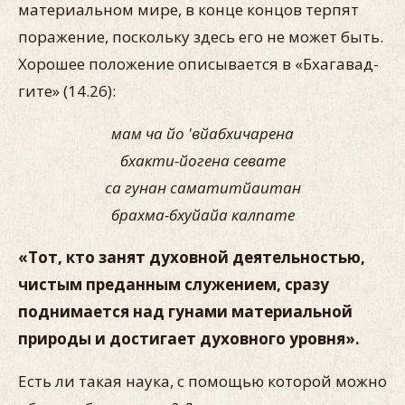
материальном мире, в конце концов терпят
поражение, поскольку здесь его не может быть.
Хорошее положение описывается в «Бхагавад-
гите» (14.26):
мам ча йо 'вйабхичарена
бхакти-йогена севате
са гунан саматитйаитан
брахма-бхуйайа калпате
«Тот, кто занят духовной деятельностью,
чистым преданным служением, сразу
поднимается над гунами материальной
природы и достигает духовного уровня».
Есть ли такая наука, с помощью которой можно