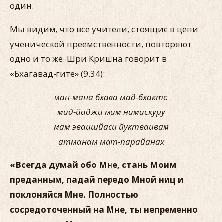
один.
Мы видим, что все учители, стоящие в цепи
ученической преемственности, повторяют
одно и то же. Шри Кришна говорит в
«Бхагавад-гите» (9.34):
ман-мана бхава мад-бхакто
мад-йаджи мам намаскуру
мам эваишйаси йуктваивам
атманам мат-парайанах
«Всегда думай обо Мне, стань Моим
преданным, падай передо Мной ниц и
поклоняйся Мне. Полностью
сосредоточенный на Мне, ты непременно