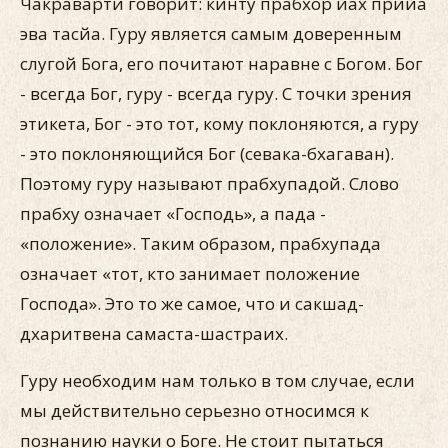
Чакраварти говорит: кинту прабхор йах прийа
эва тасйа. Гуру является самым доверенным
слугой Бога, его почитают наравне с Богом. Бог
- всегда Бог, гуру - всегда гуру. С точки зрения
этикета, Бог - это тот, кому поклоняются, а гуру
- это поклоняющийся Бог (севака-бхагаван).
Поэтому гуру называют прабхупадой. Слово
прабху означает «Господь», а пада -
«положение». Таким образом, прабхупада
означает «тот, кто занимает положение
Господа». Это то же самое, что и сакшад-
дхаритвена самаста-шастраих.
Гуру необходим нам только в том случае, если
мы действительно серьезно относимся к
познанию науки о Боге. Не стоит пытаться