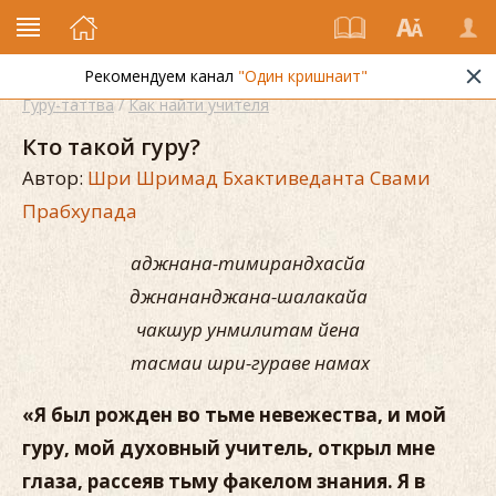
Рекомендуем канал
"Один кришнаит"
Гуру-таттва
/
Как найти учителя
Кто такой гуру?
Автор:
Шри Шримад Бхактиведанта Свами
Прабхупада
аджнана-тимирандхасйа
джнананджана-шалакайа
чакшур унмилитам йена
тасмаи шри-гураве намах
«Я был рожден во тьме невежества, и мой
гуру, мой духовный учитель, открыл мне
глаза, рассеяв тьму факелом знания. Я в