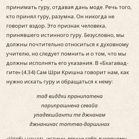
принимать гуру, отдавая дань моде. Речь того,
кто принял гуру, разумна. Он никогда не
говорит вздор. Это признак человека,
принявшего истинного гуру. Безусловно, мы
должны почтительно относиться к духовному
учителю, но следует помнить и о том, что мы
должны исполнять его указания. В «Бхагавад-
гите» (4.34) Сам Шри Кришна говорит нам, как
нужно искать гуру и обращаться к нему:
тад виддхи пранипатена
парипрашнена севайа
упадекшйанти те джнанам
джнанинас таттва-даршинах
«Чтобы узнать истину, вручи себя духовному