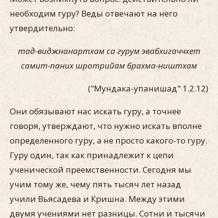
необходим гуру? Веды отвечают на него
утвердительно:
тад-виджнанартхам са гурум эвабхигаччхет
самит-паних шротрийам брахма-ништхам
("Мундака-упанишад" 1.2.12)
Они обязывают нас искать гуру, а точнее
говоря, утверждают, что нужно искать вполне
определенного гуру, а не просто какого-то гуру.
Гуру один, так как принадлежит к цепи
ученической преемственности. Сегодня мы
учим тому же, чему пять тысяч лет назад
учили Вьясадева и Кришна. Между этими
двумя учениями нет разницы. Сотни и тысячи