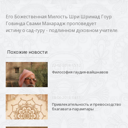
Его Божественная Милость Шри Шримад Гоур
Говинда Свами Махарадж проповедует
истину о сад-гуру - подлинном духовном учителе.
Похожие новости
22-02-2019, 15:12
Философия гаудия-вайшнавов
18-06-2019, 14:11
Привлекательность и превосходство
бхагавата-парампары