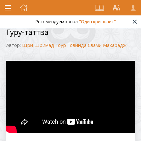
Рекомендуем канал
"Один кришнаит"
Гуру-таттва
Автор:
Шри Шримад Гоур Говинда Свами Махарадж