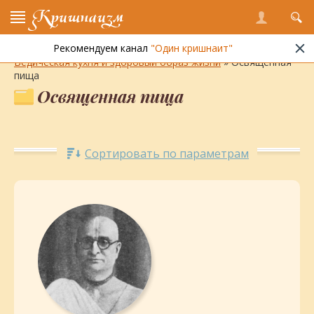
Кришнаизм
Рекомендуем канал
"Один кришнаит"
Энциклопедия кришнаизма
»
Ведическая культура
»
Ведическая кухня и здоровый образ жизни
» Освященная
пища
Освященная пища
Сортировать по параметрам