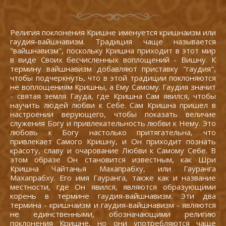
Религия поклонения Кришне именуется кришнаизм или
гаудия-вайшнавизм. Традиция чаще называется
"вайшнавизм", поскольку Кришна приходит в этот мир
в виде Своих бесчисленных воплощений - Вишну. К
термину вайшнавизм добавляют приставку "гаудия",
чтобы подчеркнуть, что в этой традиции поклоняются
не воплощениям Кришны, а Ему Самому. Гаудия значит
- святая земля Гауда, где Кришна Сам явился, чтобы
научить людей любви к Себе. Сам Кришна пришел в
настроении верующего, чтобы показать величие
служения Богу и привлекательность любви к Нему. Это
любовь к Богу настолько притягательна, что
привлекает Самого Кришну, и Он приходит познать
красоту, славу и очарование Любви к Самому Себе. В
этом образе Он становится известным, как Шри
Кришна Чайтанья Махапрабху, или Гауранга
Махапрабху. Его имя Гауранга, также как и название
местности, где Он явился, являются образующими
корень в термине гаудия-вайшнавизм. Эти два
термина - кришнаизм и гаудия-вайшнавизм - являются
не единственными, обозначающими религию
поклонения Кришне, но они употребляются чаще