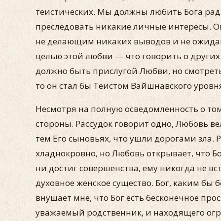
теистических. Мы должны любить Бога ра
преследовать никакие личные интересы. О
не делающим никаких выводов и не ожида
целью этой любви — что говорить о других 
должно быть прислугой Любви, но смотреть 
то он стал бы Теистом Вайшнавского уровня
Несмотря на полную осведомленность о том,
стороны. Рассудок говорит одно, Любовь вел
тем Его сыновьях, что ушли дорогами зла.
хладнокровно, но Любовь открывает, что Бо
ни достиг совершенства, ему никогда не в
духовное женское существо. Бог, каким бы 
внушает мне, что Бог есть бесконечное про
уважаемый родственник, и находящего огр