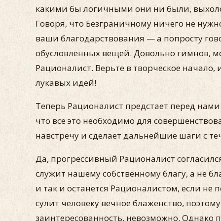
какими бы логичными они ни были, выхоло
Говоря, что Безграничному ничего не нужн
ваши благодарствования — а попросту говоря
обусловленных вещей. Довольно гимнов, мо
Рационалист. Верьте в творческое начало, 
лукавых идей!
Теперь Рационалист предстает перед нами 
что все это необходимо для совершенствов
навстречу и сделает дальнейшие шаги с т
Да, прогрессивный Рационалист согласился
служит нашему собственному благу, а не бл
и так и останется Рационалистом, если не 
сулит человеку вечное блаженство, поэтом
заинтересованность, невозможно. Однако 