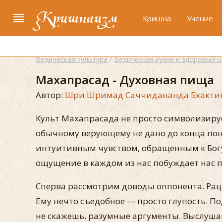
Кришнаизм
Кришна
Учение
Ведическая культура
/
Ведическая кухня и здоровый 
Махапрасад - Духовная пища
Автор:
Шри Шримад Саччидананда Бхакти
Культ Махапрасада не просто символизируе
обычному верующему не дано до конца пон
интуитивным чувством, обращенным к Богу
ощущение в каждом из нас побуждает нас пр
Сперва рассмотрим доводы оппонента. Раци
Ему нечто съедобное — просто глупость. П
не скажешь, разумные аргументы. Выслушав