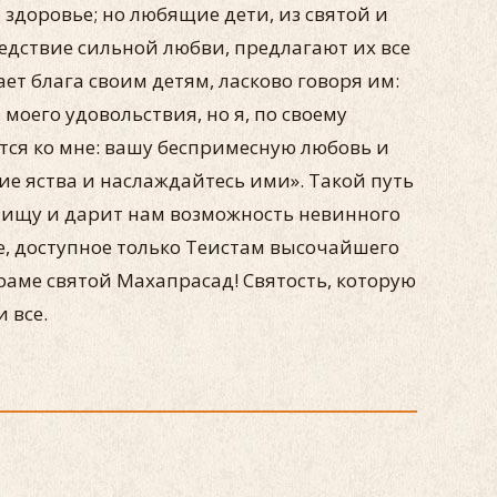
 здоровье; но любящие дети, из святой и
едствие сильной любви, предлагают их все
ет блага своим детям, ласково говоря им:
моего удовольствия, но я, по своему
ится ко мне: вашу беспримесную любовь и
ие яства и наслаждайтесь ими». Такой путь
ищу и дарит нам возможность невинного
е, доступное только Теистам высочайшего
раме святой Махапрасад! Святость, которую
 все.