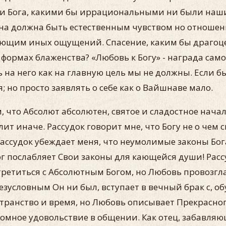
ди Бога, какими бы иррациональными ни были наши
на должна быть естественным чувством но отношени
ющим иных ощущений. Спасение, каким бы драгоце
формах блаженства? «Любовь к Богу» - награда само
на него как на главную цель мы не должны. Если бы
; но просто заявлять о себе как о Вайшнаве мало.
 что Абсолют абсолютен, святое и сладостное начал
ит иначе. Рассудок говорит мне, что Богу не о чем с
 Рассудок убеждает меня, что неумолимые законы Бо
г послабляет Свои законы для кающейся души! Рассу
стретиться с Абсолютным Богом, но Любовь провозгл
безусловным Он ни был, вступает в вечный брак с, о
странство и время, но Любовь описывает Прекрасног
омное удовольствие в общении. Как отец, забавляю