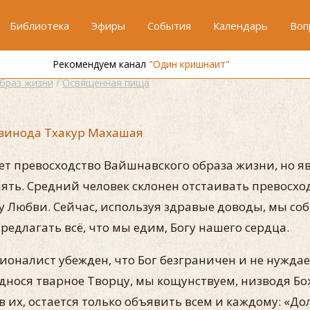
Библиотека
Эфиры
События
Календарь
Воп
Рекомендуем канал
"Один кришнаит"
образ жизни
/
Освященная пища
винода Тхакур Махашая
т превосходство Вайшнавского образа жизни, но яв
ять. Средний человек склонен отстаивать превосхо
 Любви. Сейчас, используя здравые доводы, мы соб
едлагать всё, что мы едим, Богу нашего сердца.
оналист убежден, что Бог безграничен и не нуждает
однося тварное Творцу, мы кощунствуем, низводя Б
 их, остается только объявить всем и каждому: «До