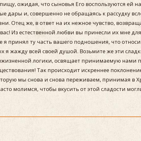
пищу, ожидая, что сыновья Его воспользуются ей на
е дары и, совершенно не обращаясь к рассудку всл
и. Отец же, в ответ на их нежное чувство, возвраща
ас! Из естественной любви вы принесли их мне для 
же я принял ту часть вашего подношения, что относ
х я жажду всей своей душой. Возьмите же эти сладк
зжизненной логики, освящает принимаемую нами п
ществования! Так происходит искреннее поклонени
которую мы снова и снова переживаем, принимая в Х
часто молимся, чтобы вкусить от этой сладости могли