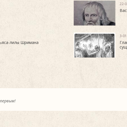
22-0
Вас
3-01
ньяса-лилы Шримана
Гла
сущ
 первым!