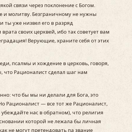
кой связи через поклонение с Богом.
ие и молитву. Безграничному не нужны
и ты уже низвел его в разряд
врата своих церквей, ибо так советует вам
еградация! Верующие, храните себя от этих
ди, псалмы и хождение в церковь, говоря,
ы, что Рационалист сделал шаг нам
но: что бы мы ни делали для Бога, это
 Но Рационалист — все тот же Рационалист,
 убеждайте нас в обратном), что религия
 основании которой не лежала бы личная
ак не могут претендовать па звание