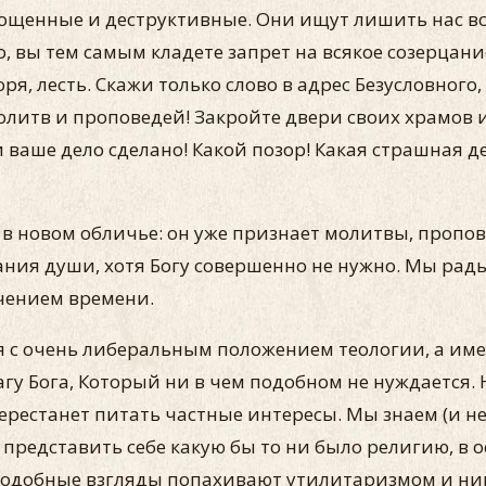
щенные и деструктивные. Они ищут лишить нас вся
о, вы тем самым кладете запрет на всякое созерцан
, лесть. Скажи только слово в адрес Безусловного, 
литв и проповедей! Закройте двери своих храмов и 
и ваше дело сделано! Какой позор! Какая страшная д
в новом обличье: он уже признает молитвы, пропове
ания души, хотя Богу совершенно не нужно. Мы рад
ечением времени.
 с очень либеральным положением теологии, а имен
агу Бога, Который ни в чем подобном не нуждается.
перестанет питать частные интересы. Мы знаем (и не
у представить себе какую бы то ни было религию, в
подобные взгляды попахивают утилитаризмом и ник