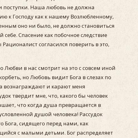
 поступки. Наша любовь не должна
ю к Господу как к нашему Возлюбленному,
нным оно ни было, не должно становиться
й себе. Спасение как побочное следствие
 Рационалист согласился поверить в это,
о Любви в нас смотрит на это с совсем иной
корбеть, но Любовь видит Бога в слезах по
га вознаграждают и карают меня
док твердит мне, что, какого бы человек
ашает, что когда душа превращается в
бусловленной душой человека! Рассудок
о Бога, сидящего перед нами, как
щийся с малыми детьми. Бог распределяет