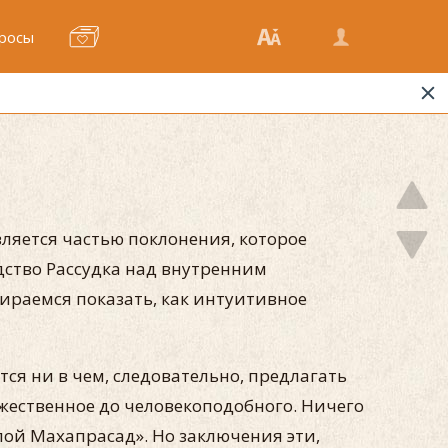
росы
ляется частью поклонения, которое
дство Рассудка над внутренним
ираемся показать, как интуитивное
ся ни в чем, следовательно, предлагать
ожественное до человекоподобного. Ничего
лой Махапрасад». Но заключения эти,