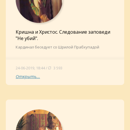
Кришна и Христос. Следование заповеди
"Не убий".
Кардинал беседует со Шрилой Прабхупадой
24-06-2019, 18:44 /
3 593
Открыть...