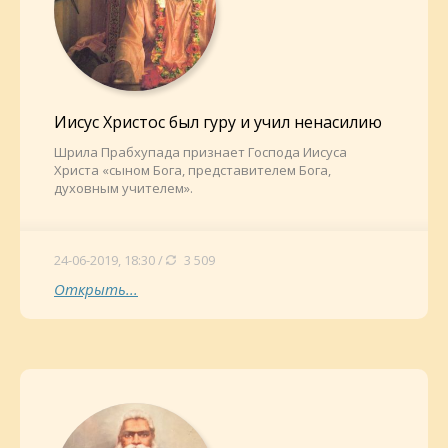
Иисус Христос был гуру и учил ненасилию
Шрила Прабхупада признает Господа Иисуса
Христа «сыном Бога, представителем Бога,
духовным учителем».
24-06-2019, 18:30 /
3 509
Открыть...