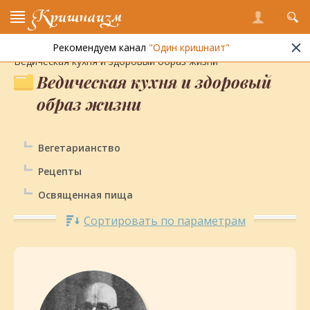
Кришнаизм
Рекомендуем канал
"Один кришнаит"
Энциклопедия кришнаизма
»
Ведическая культура
»
Ведическая кухня и здоровый образ жизни
Ведическая кухня и здоровый
образ жизни
Вегетарианство
Рецепты
Освященная пища
Сортировать по параметрам