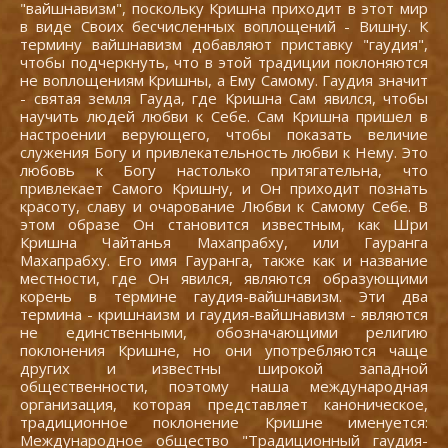
"вайшнавизм", поскольку Кришна приходит в этот мир
в виде Своих бесчисленных воплощений - Вишну. К
термину вайшнавизм добавляют приставку "гаудия",
чтобы подчеркнуть, что в этой традиции поклоняются
не воплощениям Кришны, а Ему Самому. Гаудия значит
- святая земля Гауда, где Кришна Сам явился, чтобы
научить людей любви к Себе. Сам Кришна пришел в
настроении верующего, чтобы показать величие
служения Богу и привлекательность любви к Нему. Это
любовь к Богу настолько притягательна, что
привлекает Самого Кришну, и Он приходит познать
красоту, славу и очарование Любви к Самому Себе. В
этом образе Он становится известным, как Шри
Кришна Чайтанья Махапрабху, или Гауранга
Махапрабху. Его имя Гауранга, также как и название
местности, где Он явился, являются образующими
корень в термине гаудия-вайшнавизм. Эти два
термина - кришнаизм и гаудия-вайшнавизм - являются
не единственными, обозначающими религию
поклонения Кришне, но они употребляются чаще
других и известны широкой западной
общественности, поэтому наша международная
организация, которая представляет каноническое,
традиционное поклонение Кришне именуется:
Международное общество "Традиционный гаудия-