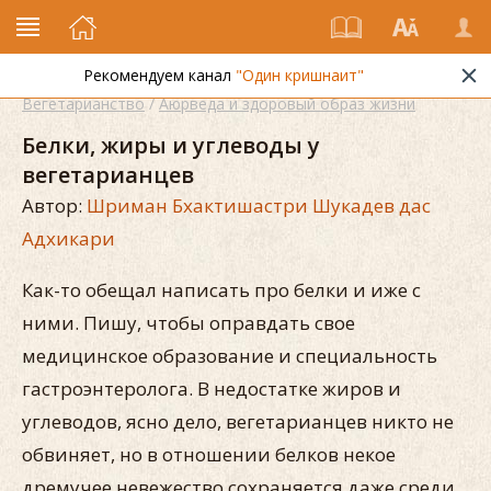
Рекомендуем канал
"Один кришнаит"
Вегетарианство
/
Аюрведа и здоровый образ жизни
Белки, жиры и углеводы у
вегетарианцев
Автор:
Шриман Бхактишастри Шукадев дас
Адхикари
Как-то обещал написать про белки и иже с
ними. Пишу, чтобы оправдать свое
медицинское образование и специальность
гастроэнтеролога. В недостатке жиров и
углеводов, ясно дело, вегетарианцев никто не
обвиняет, но в отношении белков некое
дремучее невежество сохраняется даже среди