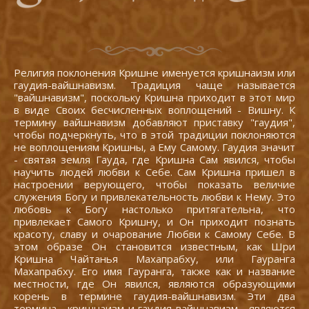
Религия поклонения Кришне именуется кришнаизм или
гаудия-вайшнавизм. Традиция чаще называется
"вайшнавизм", поскольку Кришна приходит в этот мир
в виде Своих бесчисленных воплощений - Вишну. К
термину вайшнавизм добавляют приставку "гаудия",
чтобы подчеркнуть, что в этой традиции поклоняются
не воплощениям Кришны, а Ему Самому. Гаудия значит
- святая земля Гауда, где Кришна Сам явился, чтобы
научить людей любви к Себе. Сам Кришна пришел в
настроении верующего, чтобы показать величие
служения Богу и привлекательность любви к Нему. Это
любовь к Богу настолько притягательна, что
привлекает Самого Кришну, и Он приходит познать
красоту, славу и очарование Любви к Самому Себе. В
этом образе Он становится известным, как Шри
Кришна Чайтанья Махапрабху, или Гауранга
Махапрабху. Его имя Гауранга, также как и название
местности, где Он явился, являются образующими
корень в термине гаудия-вайшнавизм. Эти два
термина - кришнаизм и гаудия-вайшнавизм - являются