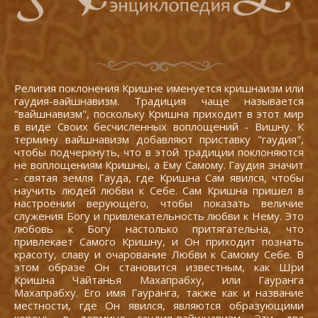
Религия поклонения Кришне именуется кришнаизм или
гаудия-вайшнавизм. Традиция чаще называется
"вайшнавизм", поскольку Кришна приходит в этот мир
в виде Своих бесчисленных воплощений - Вишну. К
термину вайшнавизм добавляют приставку "гаудия",
чтобы подчеркнуть, что в этой традиции поклоняются
не воплощениям Кришны, а Ему Самому. Гаудия значит
- святая земля Гауда, где Кришна Сам явился, чтобы
научить людей любви к Себе. Сам Кришна пришел в
настроении верующего, чтобы показать величие
служения Богу и привлекательность любви к Нему. Это
любовь к Богу настолько притягательна, что
привлекает Самого Кришну, и Он приходит познать
красоту, славу и очарование Любви к Самому Себе. В
этом образе Он становится известным, как Шри
Кришна Чайтанья Махапрабху, или Гауранга
Махапрабху. Его имя Гауранга, также как и название
местности, где Он явился, являются образующими
корень в термине гаудия-вайшнавизм. Эти два