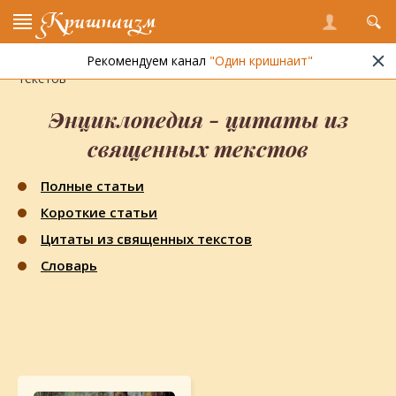
Кришнаизм
Рекомендуем канал
"Один кришнаит"
Кришнаизм
»
Энциклопедия
» Цитаты из священных
текстов
Энциклопедия - цитаты из
священных текстов
Полные статьи
Короткие статьи
Цитаты из священных текстов
Словарь