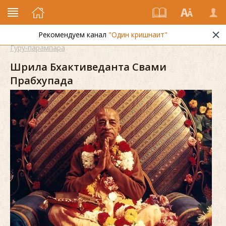
Рекомендуем канал
"Один кришнаит"
Гуру-парампара
Шрила Бхактиведанта Свами
Прабхупада