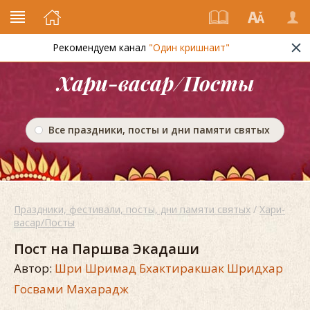
Рекомендуем канал
"Один кришнаит"
Хари-васар/Посты
Все праздники, посты и дни памяти святых
Праздники, фестивали, посты, дни памяти святых
/
Хари-
васар/Посты
Пост на Паршва Экадаши
Автор:
Шри Шримад Бхактиракшак Шридхар
Госвами Махарадж