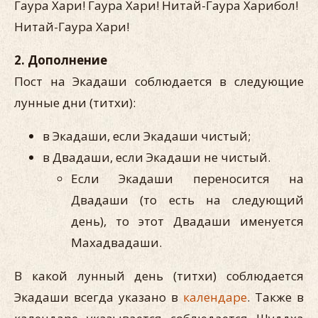
Гаура Хари! Гаура Хари! Нитай-Гаура Харибол!
Нитай-Гаура Хари!
2. Дополнение
Пост на Экадаши соблюдается в следующие
лунные дни (титхи):
в Экадаши, если Экадаши чистый;
в Двадаши, если Экадаши не чистый.
Если Экадаши переносится на
Двадаши (то есть на следующий
день), то этот Двадаши именуется
Махадвадаши.
В какой лунный день (титхи) соблюдается
Экадаши всегда указано в
календаре
. Также в