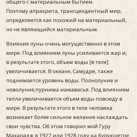
общего с материальным бытием.
Поэтому апракрита, трансцендентный мир,
определяется как похожий на материальный,
но не являющийся материальным.
Влияние луны очень могущественно в этом
мире. Под влиянием луны усиливается жар и,
в результате этого, объем воды [в теле]
увеличивается. В океане, Самудре, также
поднимается уровень воды. Полнолуние и
новолуние,пурнима иамавасья. Под влиянием
тепла увеличивается объем воды повсюду в
мире. В результате этого в теле человека
возникает более сильное желание наслаждать
свои чувства. Об этом говорил мой Гуру
Махарадж в 1927 или 1928 году на Курукшетре.