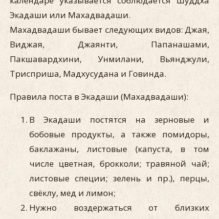
календаре указывается соблюдается Шуддха
Экадаши или Махадвадаши.
Махадвадаши бывает следующих видов: Джая,
Виджая, Джаянти, Папанашами,
Пакшавардхини, Унмилани, Вьянджули,
Трисприша, Мадхусудана и Говинда.
Правила поста в Экадаши (Махадвадаши):
В Экадаши постятся на зерновые и
бобовые продукты, а также помидоры,
баклажаны, листовые (капуста, в том
числе цветная, брокколи; травяной чай;
листовые специи; зелень и пр.), перцы,
свёклу, мед и лимон;
Нужно воздержаться от близких