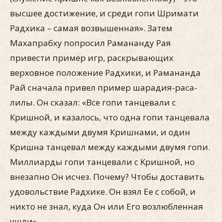
высшее достижение, и среди гопи Шримати
Радхика – самая возвышенная». Затем
Махапрабху попросил Рамананду Рая
привести пример игр, раскрывающих
верховное положение Радхики, и Рамананда
Рай сначала привел пример шарадия-раса-
лилы. Он сказал: «Все гопи танцевали с
Кришной, и казалось, что одна гопи танцевала
между каждыми двумя Кришнами, и один
Kришна танцевал между каждыми двумя гопи.
Миллиарды гопи танцевали с Kришной, но
внезапно Он исчез. Почему? Чтобы доставить
удовольствие Радхике. Он взял Ее с собой, и
никто не знал, куда Он или Его возлюбленная
ушли».