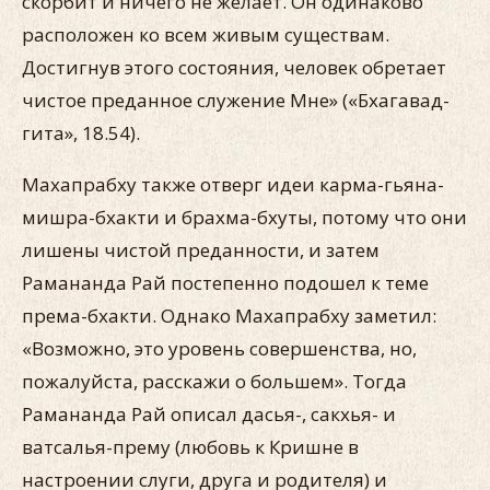
скорбит и ничего не желает. Он одинаково
расположен ко всем живым существам.
Достигнув этого состояния, человек обретает
чистое преданное служение Мне» («Бхагавад-
гита», 18.54).
Махапрабху также отверг идеи карма-гьяна-
мишра-бхакти и брахма-бхуты, потому что они
лишены чистой преданности, и затем
Рамананда Рай постепенно подошел к теме
према-бхакти. Однако Махапрабху заметил:
«Возможно, это уровень совершенства, но,
пожалуйста, расскажи о большем». Тогда
Рамананда Рай описал дасья-, сакхья- и
ватсалья-прему (любовь к Кришне в
настроении слуги, друга и родителя) и