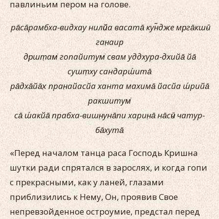
павлиньим пером на голове.
ра̄са̄рамбха-видхау нилӣйа васата̄ кун̃дже мр̣га̄кшӣ-
ган̣аир
др̣шт̣ам̇ гопайитум̇ свам уддхура-дхийа̄ йа̄
сушт̣ху сандарш́ита̄
ра̄дха̄йа̄х̣ пран̣айасйа ханта махима̄ йасйа ш́рийа̄
ракшитум̇
са̄ ш́акйа̄ прабха-вишн̣уна̄пи харин̣а̄ на̄сӣч чатур-
ба̄хута̄
«Перед началом танца раса Господь Кришна
шутки ради спрятался в зарослях, и когда гопи
с прекрасными, как у ланей, глазами
приблизились к Нему, Он, проявив Свое
непревзойденное остроумие, предстал перед