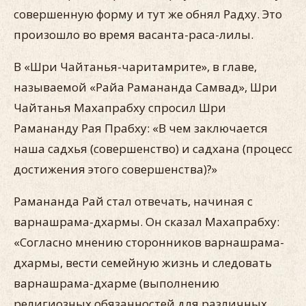
совершенную форму и тут же обнял Радху. Это
произошло во время васанта-раса-лилы.
В «Шри Чайтанья-чаритамрите», в главе,
называемой «Райа Рамананда Самвад», Шри
Чайтанья Махапрабху спросил Шри
Рамананду Рая Прабху: «В чем заключается
наша садхья (совершенство) и садхана (процесс
достижения этого совершенства)?»
Рамананда Рай стал отвечать, начиная с
варнашрама-дхармы. Он сказал Махапрабху:
«Согласно мнению сторонников варнашрама-
дхармы, вести семейную жизнь и следовать
варнашрама-дхарме (выполнению
религиозных обязанностей для различных