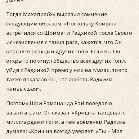
Тогда Махапрабху выразил сомнение
следующим образом: «Поскольку Кришна
встретился со Шримати Радхикой после Своего
исчезновения с танца раса, кажется, что Он
опасался реакции других гопи. Если бы Он
открыто покинул общество всех других гопи,
уйдя с Радхикой прямо у них на глазах, то это
также показало бы, что любовь Радхики –
наивысшая».
Поэтому Шри Рамананда Рай поведал о
васанта-расе. Он сказал: «Кришна танцевал с
миллиардами гопи, а тем временем Радхика
думала: «Кришна всегда уверяет: «Ты – Моя