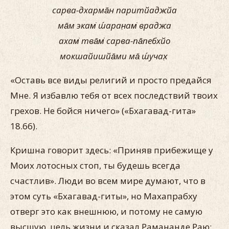
сарва-дхарма̄н паритйаджйа
ма̄м экам̇ ш́аран̣ам̇ враджа
ахам̇ тва̄м̇ сарва-па̄пебхйо
мокшайишйа̄ми ма̄ ш́учах̣
«Оставь все виды религий и просто предайся
Мне. Я избавлю тебя от всех последствий твоих
грехов. Не бойся ничего» («Бхагавад-гита»
18.66).
Кришна говорит здесь: «Приняв прибежище у
Моих лотосных стоп, ты будешь всегда
счастлив». Люди во всем мире думают, что в
этом суть «Бхагавад-гиты», но Махапрабху
отверг это как внешнюю, и потому не самую
высшую, цель жизни и сказал Рамананде Раю: