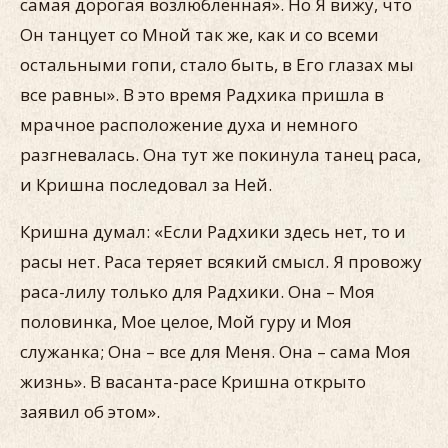
самая дорогая возлюбленная». Но Я вижу, что
Он танцует со Мной так же, как и со всеми
остальными гопи, стало быть, в Его глазах мы
все равны». В это время Радхика пришла в
мрачное расположение духа и немного
разгневалась. Она тут же покинула танец раса,
и Кришна последовал за Ней.
Кришна думал: «Если Радхики здесь нет, то и
расы нет. Раса теряет всякий смысл. Я провожу
раса-лилу только для Радхики. Она – Моя
половинка, Мое целое, Мой гуру и Моя
служанка; Она – все для Меня. Она – сама Моя
жизнь». В васанта-расе Кришна открыто
заявил об этом».