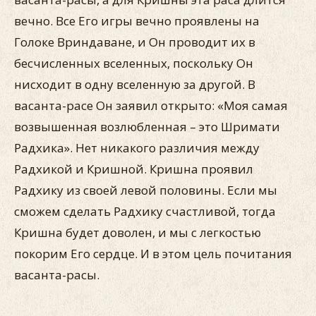
вечно. Все Его игры вечно проявлены на
Голоке Вриндаване, и Он проводит их в
бесчисленных вселенных, поскольку Он
нисходит в одну вселенную за другой. В
васанта-расе Он заявил открыто: «Моя самая
возвышенная возлюбленная – это Шримати
Радхика». Нет никакого различия между
Радхикой и Кришной. Кришна проявил
Радхику из своей левой половины. Если мы
сможем сделать Радхику счастливой, тогда
Кришна будет доволен, и мы с легкостью
покорим Его сердце. И в этом цель почитания
васанта-расы.