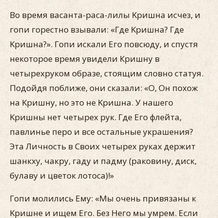
Во время васанта-раса-лилы Kришна исчез, и
гопи горестно взывали: «Где Kришна? Где
Kришна?». Гопи искали Его повсюду, и спустя
некоторое время увидели Кришну в
четырехруком образе, стоящим словно статуя.
Подойдя поближе, они сказали: «О, Он похож
на Kришну, но это не Kришна. У нашего
Kришны нет четырех рук. Где Его флейта,
павлинье перо и все остальные украшения?
Эта Личность в Своих четырех руках держит
шанкху, чакру, гаду и падму (раковину, диск,
булаву и цветок лотоса)!»
Гопи молились Ему: «Мы очень привязаны к
Kришне и ищем Его. Без Него мы умрем. Если