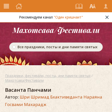
Рекомендуем канал
"Один кришнаит"
Махотсава/Фестивали
Все праздники, посты и дни памяти святых
Праздники, фестивали, посты, дни памяти святых
/
Махотсава/Фестивали
Васанта Панчами
Автор:
Шри Шримад Бхактиведанта Нараяна
Госвами Махарадж