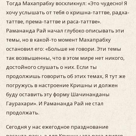
Тогда Махапрабху воскликнул: «Это чудесно! Я
хочу услышать от тебя о кришна-таттве, радха-
таттве, према-таттве и раса-таттве».
Рамананда Рай начал глубоко описывать эти
темы, но в какой-то момент Махапрабху
остановил его: «Больше не говори. Эти темы
так возвышенны, что в этом мире нет никого,
достойного слушать о них. Если ты
продолжишь говорить об этих темах, Я тут же
погружусь в настроение Кришны и должен
буду оставить эту форму Шачинанданы
Гаурахари». И Рамананда Рай не стал
продолжать.
Сегодня у нас ежегодное празднование
васанта-расы, а для Кришны эта раса длится