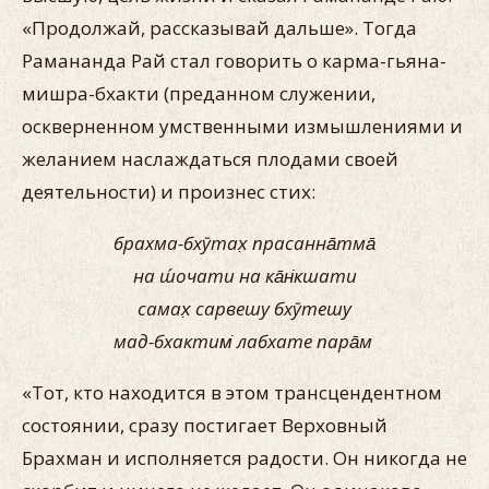
«Продолжай, рассказывай дальше». Тогда
Рамананда Рай стал говорить о карма-гьяна-
мишра-бхакти (преданном служении,
оскверненном умственными измышлениями и
желанием наслаждаться плодами своей
деятельности) и произнес стих:
брахма-бхӯтах̣ прасанна̄тма̄
на ш́очати на ка̄н̇кшати
самах̣ сарвешу бхӯтешу
мад-бхактим̇ лабхате пара̄м
«Тот, кто находится в этом трансцендентном
состоянии, сразу постигает Верховный
Брахман и исполняется радости. Он никогда не