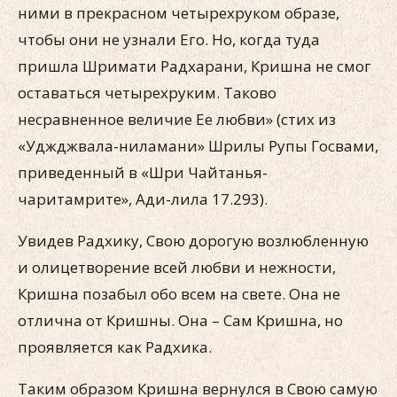
ними в прекрасном четырехруком образе,
чтобы они не узнали Его. Но, когда туда
пришла Шримати Радхарани, Кришна не смог
оставаться четырехруким. Таково
несравненное величие Ее любви» (стих из
«Уджджвала-ниламани» Шрилы Рупы Госвами,
приведенный в «Шри Чайтанья-
чаритамрите», Ади-лила 17.293).
Увидев Радхику, Свою дорогую возлюбленную
и олицетворение всей любви и нежности,
Кришна позабыл обо всем на свете. Она не
отлична от Кришны. Она – Сам Кришна, но
проявляется как Радхика.
Таким образом Кришна вернулся в Свою самую