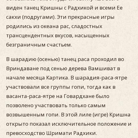
виден танец Кришны с Радхикой и всеми Ее
сакхи (подругами). Эти прекрасные игры
родились из океана рас, сладостных
трансцендентных вкусов, насыщенных
безграничным счастьем.
В шарадию (осенью) танец раса проходил во
Вриндаване под сенью дерева Вамшиват в
начале месяца Картика. В шарадия-раса-ятре
участвовали все группы гопи, тогда как в
васанта-раса-ятре на Говардхане было
позволено участвовать только самым
возвышенным гопи. В этой лиле (игре) Кришна
открыто показал исключительное положение и
превосходство Шримати Радхики.