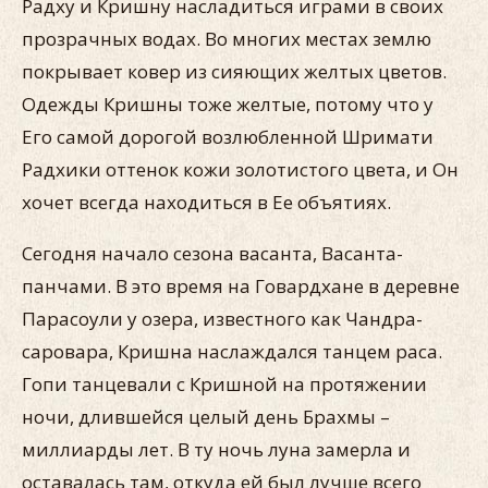
Радху и Кришну насладиться играми в своих
прозрачных водах. Во многих местах землю
покрывает ковер из сияющих желтых цветов.
Одежды Кришны тоже желтые, потому что у
Его самой дорогой возлюбленной Шримати
Радхики оттенок кожи золотистого цвета, и Он
хочет всегда находиться в Ее объятиях.
Сегодня начало сезона васанта, Васанта-
панчами. В это время на Говардхане в деревне
Парасоули у озера, известного как Чандра-
саровара, Кришна наслаждался танцем раса.
Гопи танцевали с Кришной на протяжении
ночи, длившейся целый день Брахмы –
миллиарды лет. В ту ночь луна замерла и
оставалась там, откуда ей был лучше всего