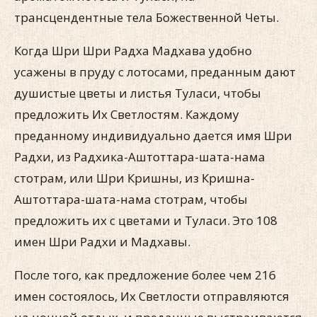
трансцендентные тела Божественной Четы.
Когда Шри Шри Радха Мадхава удобно
усажены в пруду с лотосами, преданным дают
душистые цветы и листья Туласи, чтобы
предложить Их Светлостям. Каждому
преданному индивидуально дается имя Шри
Радхи, из Радхика-Аштоттара-шата-нама
стотрам, или Шри Кришны, из Кришна-
Аштоттара-шата-нама стотрам, чтобы
предложить их с цветами и Туласи. Это 108
имен Шри Радхи и Мадхавы.
После того, как предложение более чем 216
имен состоялось, Их Светлости отправляются