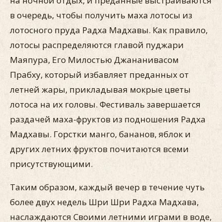
на ночной отдых, и преданные выстраиваются
в очередь, чтобы получить маха лотосы из
лотосного пруда Радха Мадхавы. Как правило,
лотосы распределяются главой пуджари
Маяпура, Его Милостью Джананивасом
Прабху, который избавляет преданных от
летней жары, прикладывая мокрые цветы
лотоса на их головы. Фестиваль завершается
раздачей маха-фруктов из подношения Радха
Мадхавы. Горстки манго, бананов, яблок и
других летних фруктов почитаются всеми
присутствующими.
Таким образом, каждый вечер в течение чуть
более двух недель Шри Шри Радха Мадхава,
наслаждаются Своими летними играми в воде,