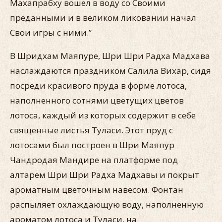
Махапрабху вошел в воду со Своими
преданными и в великом ликовании начал
Свои игры с ними.”
В Шридхам Маяпуре, Шри Шри Радха Мадхава
наслаждаются праздником Салила Вихар, сидя
посреди красивого пруда в форме лотоса,
наполненного сотнями цветущих цветов
лотоса, каждый из которых содержит в себе
священные листья Туласи. Этот пруд с
лотосами был построен в Шри Маяпур
Чандродая Мандире на платформе под
алтарем Шри Шри Радха Мадхавы и покрыт
ароматным цветочным навесом. Фонтан
распыляет охлаждающую воду, наполненную
ароматом лотоса и Туласи, на