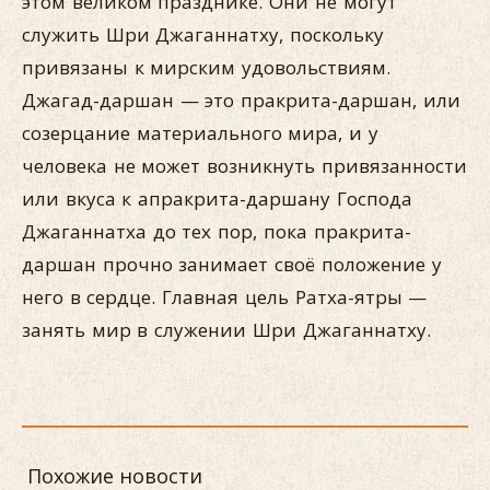
этом великом празднике. Они не могут
служить Шри Джаганнатху, поскольку
привязаны к мирским удовольствиям.
Джагад-даршан — это пракрита-даршан, или
созерцание материального мира, и у
человека не может возникнуть привязанности
или вкуса к апракрита-даршану Господа
Джаганнатха до тех пор, пока пракрита-
даршан прочно занимает своё положение у
него в сердце. Главная цель Ратха-ятры —
занять мир в служении Шри Джаганнатху.
Похожие новости