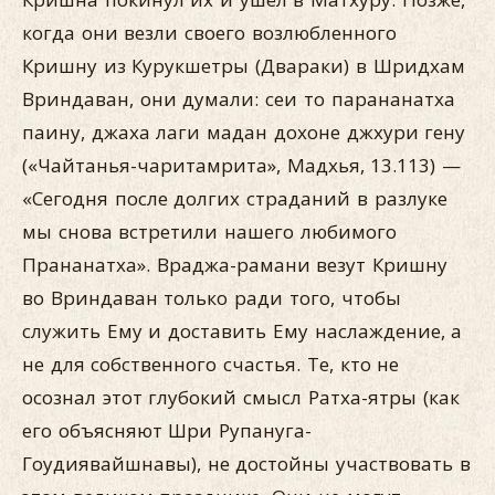
когда они везли своего возлюбленного
Кришну из Курукшетры (Двараки) в Шридхам
Вриндаван, они думали: сеи то парананатха
паину, джаха лаги мадан дохоне джхури гену
(«Чайтанья-чаритамрита», Мадхья, 13.113) —
«Сегодня после долгих страданий в разлуке
мы снова встретили нашего любимого
Прананатха». Враджа-рамани везут Кришну
во Вриндаван только ради того, чтобы
служить Ему и доставить Ему наслаждение, а
не для собственного счастья. Те, кто не
осознал этот глубокий смысл Ратха-ятры (как
его объясняют Шри Рупануга-
Гоудиявайшнавы), не достойны участвовать в