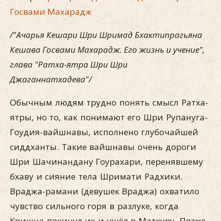
Госвами Махарадж
/"Ачарья Кешари Шри Шримад Бхактипрагьяна
Кешава Госвами Махарадж. Его жизнь и учение",
глава "Ратха-ятра Шри Шри
Джаганнатхадева"/
Обычным людям трудно понять смысл Ратха-
ятры, но то, как понимают его Шри Рупануга-
Гоудия-вайшнавы, исполнено глубочайшей
сиддханты. Такие вайшнавы очень дороги
Шри Шачинандану Гоурахари, перенявшему
бхаву и сияние тела Шримати Радхики.
Враджа-рамани (девушек Враджа) охватило
чувство сильного горя в разлуке, когда
Кришна покинул их и ушёл в Матхуру. Позже,