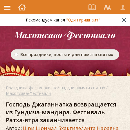
Рекомендуем канал
"Один кришнаит"
Махотсава/Фестивали
Все праздники, посты и дни памяти святых
Праздники, фестивали, посты, дни памяти святых
/
Махотсава/Фестивали
Господь Джаганнатха возвращается
из Гундича-мандира. Фестиваль
Ратха-ятра заканчивается
Автор:
Шри Шримад Бхактиведанта Нараяна