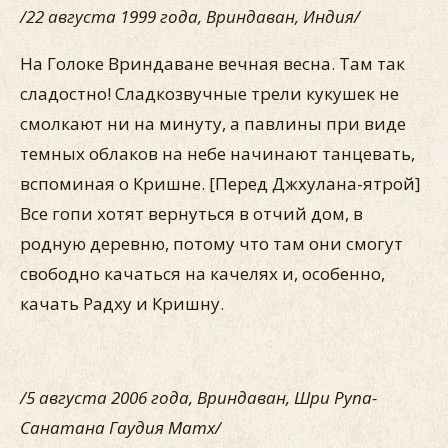
/22 августа 1999 года, Вриндаван, Индия/
На Голоке Вриндаване вечная весна. Там так
сладостно! Сладкозвучные трели кукушек не
смолкают ни на минуту, а павлины при виде
темных облаков на небе начинают танцевать,
вспоминая о Кришне. [Перед Джхулана-ятрой]
Все гопи хотят вернуться в отчий дом, в
родную деревню, потому что там они смогут
свободно качаться на качелях и, особенно,
качать Радху и Кришну.
/5 августа 2006 года, Вриндаван, Шри Рупа-
Санатана Гаудия Матх/