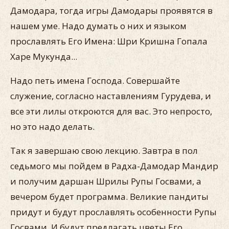
Дамодара, тогда игры Дамодары проявятся в
нашем уме. Надо думать о них и языком
прославлять Его Имена: Шри Кришна Гопала
Харе Мукунда...
Надо петь имена Господа. Совершайте
служение, согласно наставлениям Гурудева, и
все эти лилы откроются для вас. Это непросто,
но это надо делать.
Так я завершаю свою лекцию. Завтра в пол
седьмого мы пойдем в Радха-Дамодар Мандир
и получим даршан Шрилы Рупы Госвами, а
вечером будет программа. Великие пандиты
придут и будут прославлять особенности Рупы
Госвами. И будут предлагать цветы Его