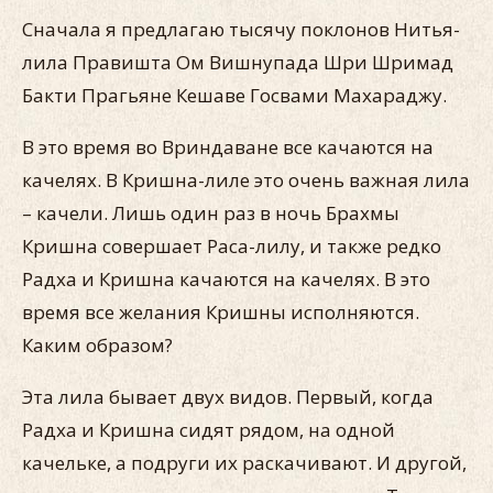
Сначала я предлагаю тысячу поклонов Нитья-
лила Правишта Ом Вишнупада Шри Шримад
Бакти Прагьяне Кешаве Госвами Махараджу.
В это время во Вриндаване все качаются на
качелях. В Кришна-лиле это очень важная лила
– качели. Лишь один раз в ночь Брахмы
Кришна совершает Раса-лилу, и также редко
Радха и Кришна качаются на качелях. В это
время все желания Кришны исполняются.
Каким образом?
Эта лила бывает двух видов. Первый, когда
Радха и Кришна сидят рядом, на одной
качельке, а подруги их раскачивают. И другой,