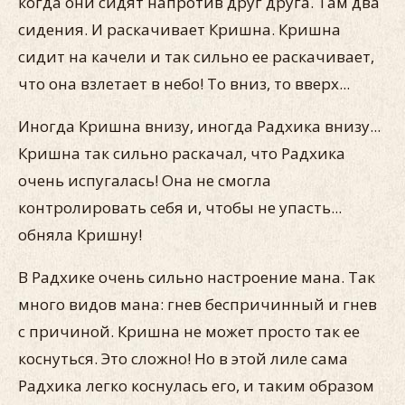
когда они сидят напротив друг друга. Там два
сидения. И раскачивает Кришна. Кришна
сидит на качели и так сильно ее раскачивает,
что она взлетает в небо! То вниз, то вверх...
Иногда Кришна внизу, иногда Радхика внизу...
Кришна так сильно раскачал, что Радхика
очень испугалась! Она не смогла
контролировать себя и, чтобы не упасть...
обняла Кришну!
В Радхике очень сильно настроение мана. Так
много видов мана: гнев беспричинный и гнев
с причиной. Кришна не может просто так ее
коснуться. Это сложно! Но в этой лиле сама
Радхика легко коснулась его, и таким образом