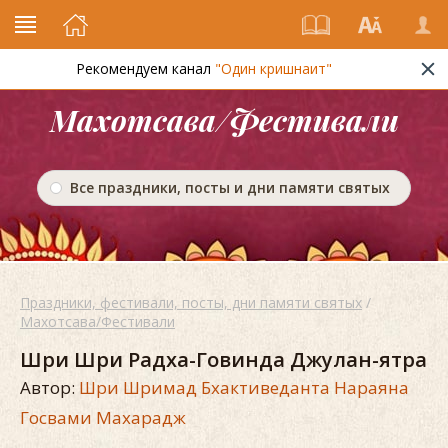
Рекомендуем канал
"Один кришнаит"
Махотсава/Фестивали
Все праздники, посты и дни памяти святых
Праздники, фестивали, посты, дни памяти святых
/
Махотсава/Фестивали
Шри Шри Радха-Говинда Джулан-ятра
Автор:
Шри Шримад Бхактиведанта Нараяна
Госвами Махарадж