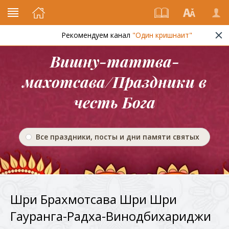
Рекомендуем канал
"Один кришнаит"
Вишну-таттва-
махотсава/Праздники в
честь Бога
Все праздники, посты и дни памяти святых
Шри Брахмотсава Шри Шри
Гауранга-Радха-Винодбихариджи