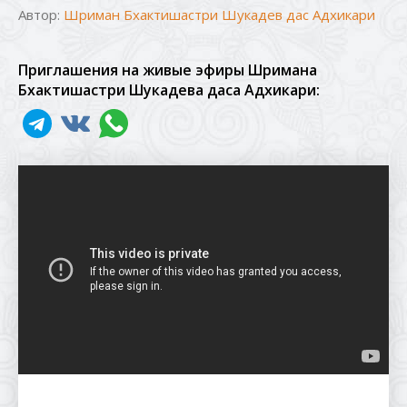
Автор:
Шриман Бхактишастри Шукадев дас Адхикари
Приглашения на живые эфиры Шримана
Бхактишастри Шукадева даса Адхикари: