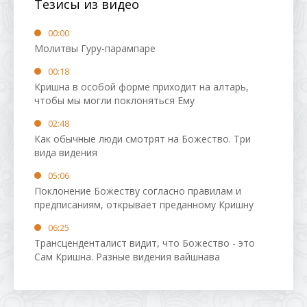
Тезисы из видео
00:00
Молитвы Гуру-парампаре
00:18
Кришна в особой форме приходит на алтарь,
чтобы мы могли поклоняться Ему
02:48
Как обычные люди смотрят на Божество. Три
вида видения
05:06
Поклонение Божеству согласно правилам и
предписаниям, открывает преданному Кришну
06:25
Трансценденталист видит, что Божество - это
Сам Кришна. Разные видения вайшнава
09:07
Люди замечают то, что считают грандиозным.