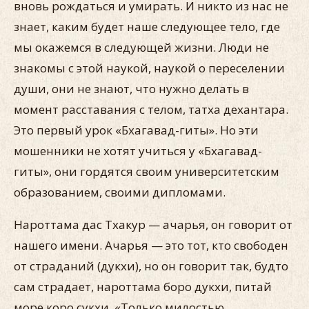
вновь рождаться и умирать. И никто из нас не
знает, каким будет наше следующее тело, где
мы окажемся в следующей жизни. Люди не
знакомы с этой наукой, наукой о переселении
души, они не знают, что нужно делать в
момент расставания с телом, татха дехантара.
Это первый урок «Бхагавад-гиты». Но эти
мошенники не хотят учиться у «Бхагавад-
гиты», они гордятся своим университетским
образованием, своими дипломами.
Нароттама дас Тхакур — ачарья, он говорит от
нашего имени. Ачарья — это тот, кто свободен
от страданий (дукхи), но он говорит так, будто
сам страдает, нароттама боро дукхи, питай
море коро сукхи. «Только милостью