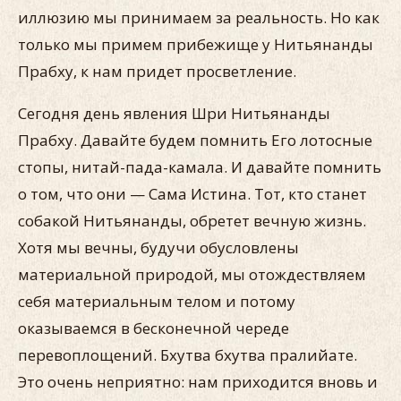
иллюзию мы принимаем за реальность. Но как
только мы примем прибежище у Нитьянанды
Прабху, к нам придет просветление.
Сегодня день явления Шри Нитьянанды
Прабху. Давайте будем помнить Его лотосные
стопы, нитай-пада-камала. И давайте помнить
о том, что они — Сама Истина. Тот, кто станет
собакой Нитьянанды, обретет вечную жизнь.
Хотя мы вечны, будучи обусловлены
материальной природой, мы отождествляем
себя материальным телом и потому
оказываемся в бесконечной череде
перевоплощений. Бхутва бхутва пралийате.
Это очень неприятно: нам приходится вновь и