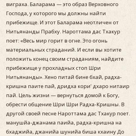
виграха. Баларама — это образ Верховного
Господа, у которого мы должны найти
прибежище. И этот Баларама неотличен от
Нитьянанды Прабху. Нароттама дас Тхакур
поет: «Весь мир горит в огне. Это огонь
материальных страданий. И если вы хотите
положить конец своим страданиям, найдите
прибежище у прохладных стоп Шри
Нитьянанды». Хено питай бине бхай, радха-
кришна паите пай, дридха кори' дхаро нитаир
пай. Цель жизни — вернуться домой к Богу,
обрести общение Шри Шри Радха-Кришны. В
другой своей песне Нароттама дас Тхакур поет.
манушйа-джанама паийа, радха-кришна на
бхаджийа, джанийа шунийа биша кхаину До