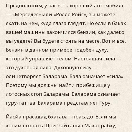
Предположим, у вас есть хороший автомобиль
— «Мерседес» или «Роллс-Ройс», вы можете
ехать на нем, куда глаза глядят. Но если в баках
вашей машины закончился бензин, как далеко
вы уедете? Вы будете стоять на месте. Вот и все.
Бензин в данном примере подобен духу,
который управляет телом. Настоящая сила —
это духовная сила. Духовную силу
олицетворяет Баларама. Бала означает «сила».
Поэтому мы должны найти прибежище у
лотосных стоп Баларамы. Баларама означает
гуру-таттва. Баларама представляет Гуру.
Йасйа прасадад бхагават-прасадо. Если мы
хотим познать Шри Чайтанью Махапрабху,