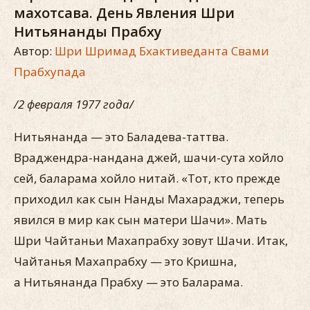
махотсава. День Явления Шри
Нитьянанды Прабху
Автор:
Шри Шримад Бхактиведанта Свами
Прабхупада
/2 февраля 1977 года/
Нитьянанда — это Баладева-таттва.
Враджендра-нандана джей, шачи-сута хойло
сей, баларама хойло нитай. «Тот, кто прежде
приходил как сын Нанды Махараджи, теперь
явился в мир как сын матери Шачи». Мать
Шри Чайтаньи Махапрабху зовут Шачи. Итак,
Чайтанья Махапрабху — это Кришна,
а Нитьянанда Прабху — это Баларама.