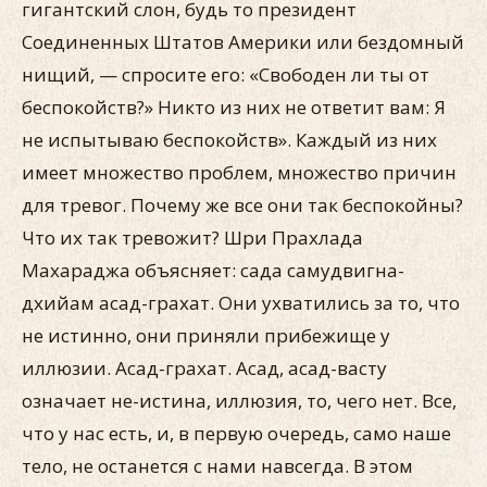
гигантский слон, будь то президент
Соединенных Штатов Америки или бездомный
нищий, — спросите его: «Свободен ли ты от
беспокойств?» Никто из них не ответит вам: Я
не испытываю беспокойств». Каждый из них
имеет множество проблем, множество причин
для тревог. Почему же все они так беспокойны?
Что их так тревожит? Шри Прахлада
Махараджа объясняет: сада самудвигна-
дхийам асад-грахат. Они ухватились за то, что
не истинно, они приняли прибежище у
иллюзии. Асад-грахат. Асад, асад-васту
означает не-истина, иллюзия, то, чего нет. Все,
что у нас есть, и, в первую очередь, само наше
тело, не останется с нами навсегда. В этом