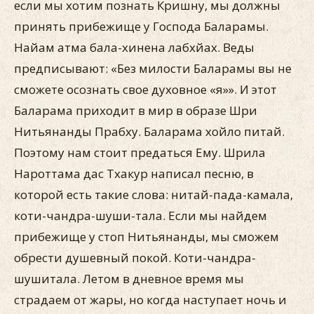
если мы хотим познать Кришну, мы должны
принять прибежище у Господа Баларамы.
Найам атма бала-хинена лабхйах. Веды
предписывают: «Без милости Баларамы вы не
сможете осознать свое духовное «я»». И этот
Баларама приходит в мир в образе Шри
Нитьянанды Прабху. Баларама хойло питай.
Поэтому нам стоит предаться Ему. Шрила
Нароттама дас Тхакур написал песню, в
которой есть такие слова: нитай-пада-камала,
коти-чандра-шуши-тала. Если мы найдем
прибежище у стоп Нитьянанды, мы сможем
обрести душевный покой. Коти-чандра-
шушитала. Летом в дневное время мы
страдаем от жары, но когда наступает ночь и