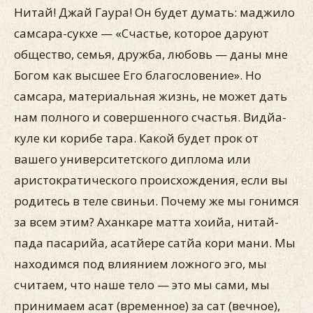
Нитай! Джай Гаура! Он будет думать: маджило
самсара-сукхе — «Счастье, которое даруют
общество, семья, дружба, любовь — даны мне
Богом как высшее Его благословение». Но
самсара, материальная жизнь, не может дать
нам полного и совершенного счастья. Видйа-
куле ки корибе тара. Какой будет прок от
вашего университетского диплома или
аристократического происхождения, если вы
родитесь в теле свиньи. Почему же мы гонимся
за всем этим? Аханкаре матта хоийа, нитай-
пада пасарийа, асатйере сатйа кори мани. Мы
находимся под влиянием ложного эго, мы
считаем, что наше тело — это мы сами, мы
принимаем асат (временное) за caт (вечное),