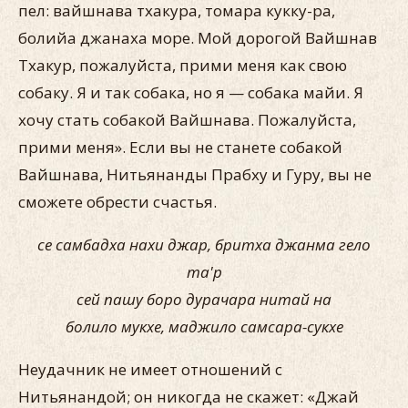
пел: вайшнава тхакура, томара кукку-ра,
болийа джанаха море. Мой дорогой Вайшнав
Тхакур, пожалуйста, прими меня как свою
собаку. Я и так собака, но я — собака майи. Я
хочу стать собакой Вайшнава. Пожалуйста,
прими меня». Если вы не станете собакой
Вайшнава, Нитьянанды Прабху и Гуру, вы не
сможете обрести счастья.
се самбадха нахи джар, бритха джанма гело
та'р
сей пашу боро дурачара нитай на
болило мукхе, маджило самсара-сукхе
Неудачник не имеет отношений с
Нитьянандой; он никогда не скажет: «Джай