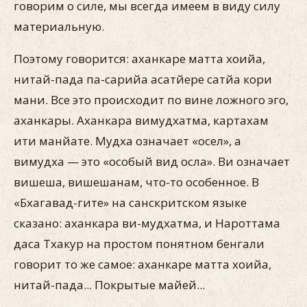
говорим о силе, мы всегда имеем в виду силу
материальную.
Поэтому говорится: аханкаре матта хоийа,
нитай-пада па-сарийа асатйере сатйа кори
мани. Все это происходит по вине ложного эго,
аханкары. Аханкара вимудхатма, картахам
ити манйате. Мудха означает «осел», а
вимудха — это «особый вид осла». Ви означает
вишеша, вишешанам, что-то особенное. В
«Бхагавад-гите» на санскритском языке
сказано: аханкара ви-мудхатма, и Нароттама
даса Тхакур на простом понятном бенгали
говорит то же самое: аханкаре матта хоийа,
нитай-пада... Покрытые майей...