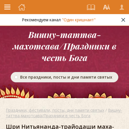
Рекомендуем канал
"Один кришнаит"
Вишну-таттва-
махотсава/Праздники в
честь Бога
Все праздники, посты и дни памяти святых
Праздники, фестивали, посты, дни памяти святых
/
Вишну-
таттва-махотсава/Праздники в честь Бога
Шри Нитьянанда-трайодаши маха-