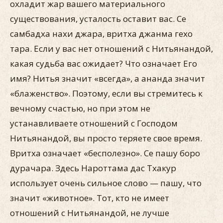
охладит жар вашего материального
существования, усталость оставит вас. Се
самбадха нахи джара, вритха джанма гехо
тара. Если у вас нет отношений с Нитьянандой,
какая судьба вас ожидает? Что означает Его
имя? Нитья значит «всегда», а ананда значит
«блаженство». Поэтому, если вы стремитесь к
вечному счастью, но при этом не
устанавливаете отношений с Господом
Нитьянандой, вы просто теряете свое время.
Вритха означает «бесполезно». Се пашу боро
дурачара. Здесь Нароттама дас Тхакур
использует очень сильное слово — пашу, что
значит «животное». Тот, кто не имеет
отношений с Нитьянандой, не лучше