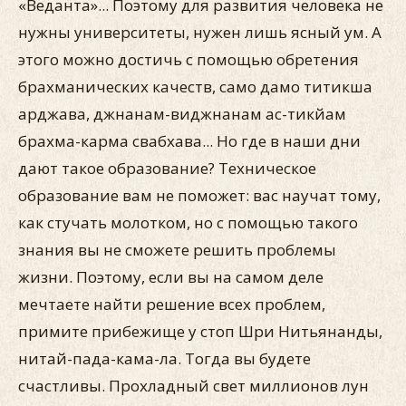
«Веданта»... Поэтому для развития человека не
нужны университеты, нужен лишь ясный ум. А
этого можно достичь с помощью обретения
брахманических качеств, само дамо титикша
арджава, джнанам-виджнанам ас-тикйам
брахма-карма свабхава... Но где в наши дни
дают такое образование? Техническое
образование вам не поможет: вас научат тому,
как стучать молотком, но с помощью такого
знания вы не сможете решить проблемы
жизни. Поэтому, если вы на самом деле
мечтаете найти решение всех проблем,
примите прибежище у стоп Шри Нитьянанды,
нитай-пада-кама-ла. Тогда вы будете
счастливы. Прохладный свет миллионов лун