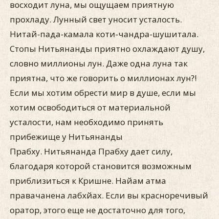
восходит луна, мы ощущаем приятную
прохладу. Лунный свет уносит усталость.
Нитай-пада-камала коти-чандра-шушитала.
Стопы Нитьянанды приятно охлаждают душу,
словно миллионы лун. Даже одна луна так
приятна, что же говорить о миллионах лун?!
Если мы хотим обрести мир в душе, если мы
хотим освободиться от материальной
усталости, нам необходимо принять
прибежище у Нитьянанды
Прабху. Нитьянанда Прабху дает силу,
благодаря которой становится возможным
приблизиться к Кришне. Найам атма
правачанена лабхйах. Если вы красноречивый
оратор, этого еще не достаточно для того,