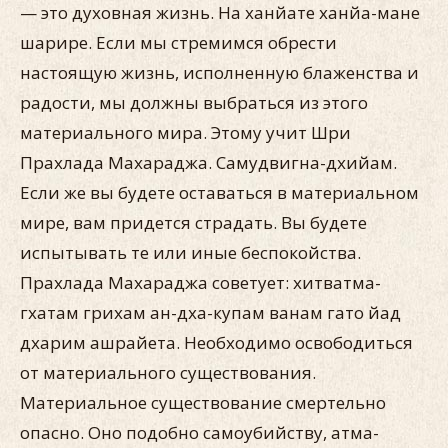
— это духовная жизнь. На ханйате ханйа-мане
шарире. Если мы стремимся обрести
настоящую жизнь, исполненную блаженства и
радости, мы должны выбраться из этого
материального мира. Этому учит Шри
Прахлада Махараджа. Самудвигна-дхийам.
Если же вы будете оставаться в материальном
мире, вам придется страдать. Вы будете
испытывать те или иные беспокойства.
Прахлада Махараджа советует: хитватма-
гхатам грихам ан-дха-купам ванам гато йад
дхарим ашрайета. Необходимо освободиться
от материального существования.
Материальное существование смертельно
опасно. Оно подобно самоубийству, атма-