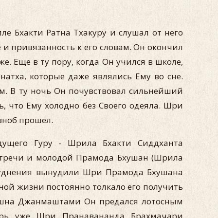
е Бхакти Ратна Тхакуру и слушал от него
и привязанность к его словам. Он окончил
е. Еще в ту пору, когда Он учился в школе,
тха, которые даже являлись Ему во сне.
м. В ту ночь Он почувствовал сильнейший
ь, что Ему холодно без Своего одеяла. Шри
озноб прошел.
дущего Гуру - Шрила Бхакти Сиддханта
встречи и молодой Прамода Бхушан (Шрила
труднения вынудили Шри Прамода Бхушана
вной жизни постоянно толкало его получить
Кришна Джанмаштами Он предался лотосным
ерь уже Шри Пранавананда Брахмачари