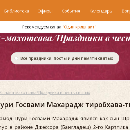
Библиотека
Эфиры
События
Календарь
Воп
Рекомендуем канал
"Один кришнаит"
-махотсава/Праздники в чес
Все праздники, посты и дни памяти святых
йшнава-махотсава/Праздники в честь святых
ри Госвами Махарадж тиробхава-ти
мод Пури Госвами Махарадж явился как сын Ш
р в районе Джессора (Бангладеш) 2-го Карттика 1