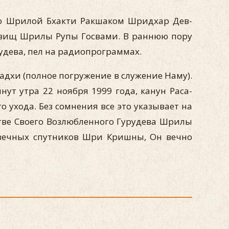
ью Шрилой Бхакти Ракшаком Шридхар Дев-
овищ Шрилы Рупы Госвами. В раннюю пору
удева, пел на радиопрограммах.
дхи (полное погружение в служение Наму).
ут утра 22 ноября 1999 года, канун Раса-
ухода. Без сомнения все это указывает на
стве Своего Возлюбленного Гурудева Шрилы
 вечных спутников Шри Кришны, Он вечно