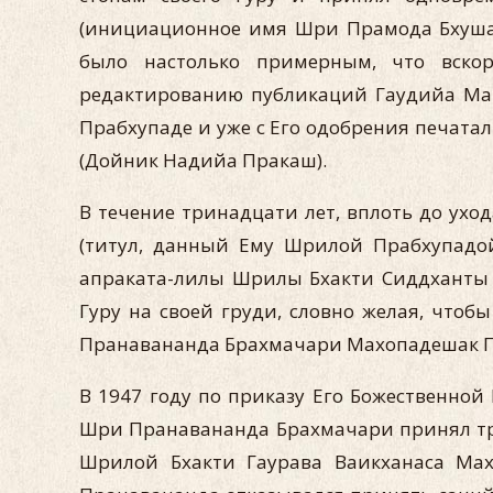
(инициационное имя Шри Прамода Бхуша
было настолько примерным, что вскор
редактированию публикаций Гаудийа Мат
Прабхупаде и уже с Его одобрения печатал
(Дойник Надийа Пракаш).
В течение тринадцати лет, вплоть до у
(титул, данный Ему Шрилой Прабхупадой
апраката-лилы Шрилы Бхакти Сиддханты 
Гуру на своей груди, словно желая, что
Пранавананда Брахмачари Махопадешак Пр
В 1947 году по приказу Его Божественно
Шри Пранавананда Брахмачари принял три
Шрилой Бхакти Гаурава Ваикханаса Мах