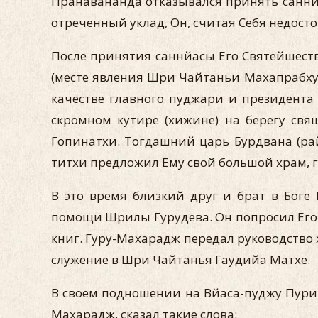
Пранавананда отказывался принять саннй
отреченный уклад, Он, считая Себя недосто
После принятия саннйасы Его Святейшес
(месте явления Шри Чайтаньи Махапрабх
качестве главного пуджари и президента 
скромном кутире (хижине) на берегу с
Гопинатхи. Тогдашний царь Бурдвана (рай
титхи предложил Ему свой большой храм, г
В это время близкий друг и брат в Бог
помощи Шрилы Гурудева. Он попросил Его 
книг. Гуру-Махарадж передал руководство 
служение в Шри Чайтанья Гаудийа Матхе.
В своем подношении на Вйаса-пуджу Пур
Махарадж, сказал такие слова: