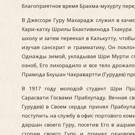
благоприятное время Брахма-мухурту пере
В Джессоре Гуру Махарадж служил в каче
Хари-катху Шрилы Бхактивинода Тхакура. 
школу и затем переехал в Калькутту, чтобы
изучая санскрит и грамматику, Он покл
Однажды зимой, укладывая Шри Мурти спа
озноб, Его лихорадило и все тело дрожало
Прамода Бхушан Чакравартти (Гурудев) прос
В 1917 году молодой студент Шри Пра
Сарасвати Госвами Прабхупаду. Вечная с
Гурудев) в Своем сердце принял Прабху
поступить на службу в офис портового ком
даршан своего Гуру, посетив Его в ашра
стопам своего Гуру и принял одновр