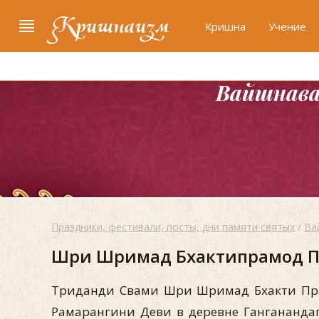
Кришнаизм
Кришна
Учение
Вайшнава
Праздники, фестивали, посты, дни памяти святых
/
Ва
Шри Шримад Бхактипрамод Пу
Триданди Свами Шри Шримад Бхакти Пра
Рамарангини Деви в деревне Ганганандапу