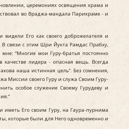
ановлении, церемониях освящения храма и
частвовал во Враджа-мандала Парикраме - и
 видели Его как своего доброжелателя и
 В связи с этим Шри Йукта Рамдас Прабху,
мне: “Многие мои Гуру-братья постоянно
 качестве лидера - опасная вещь. Всегда
акова наша истинная цель”. Без сомнения,
жа Миссии своего Гуру и служа Своим Гуру-
нить особое служение Своему Гурудеву и
ия.”
и иметь Его своим Гуру, на Гаура-пурнима
аты, которые были для Него одновременно и