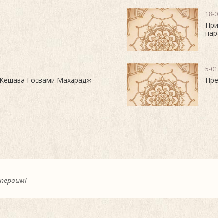
18-0
При
пар
5-01
 Кешава Госвами Махарадж
Пре
 первым!