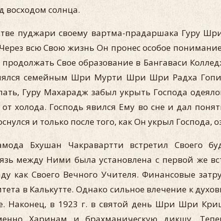
д восходом солнца.
стве пуджари своему вартма-прадаршака Гуру Шрил
Через всю Свою жизнь Он пронес особое понимание 
 продолжать Свое образование в Бангаваси Колледж
онялся семейным Шри Мурти Шри Шри Радха Гопина
ть, Гуру Махарадж забыл укрыть Господа одеяло
 от холода. Господь явился Ему во сне и дал понят
нулся и только после того, как Он укрыл Господа, 
мода Бхушан Чакравартти встретил Своего бу
вязь между Ними была установлена с первой же 
паду как Своего Вечного Учителя. Финансовые за
итета в Калькутте. Однако сильное влечение к духо
ме. Наконец, в 1923 г. в святой день Шри Шри 
еменно Харинам и брахманическую дикшу. Теп