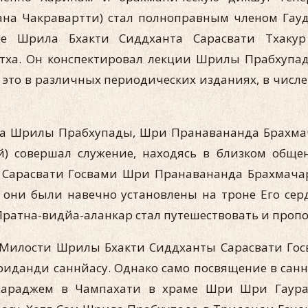
на Чакравартти) стал полноправным членом Гау
е Шрила Бхакти Сиддханта Сарасвати Тхакур
ха. Он конспектировал лекции Шрилы Прабхупады
 это в различных периодических изданиях, в числ
хода Шрилы Прабхупады, Шри Пранавананда Брахм
) совершал служение, находясь в близком общен
Сарасвати Госвами Шри Пранавананда Брахмачар
бы они были навечно установлены на троне Его с
атна-видйа-аланкар стал путешествовать и пропов
й Милости Шрилы Бхакти Сиддханты Сарасвати Госв
данди саннйасу. Однако само посвящение в саннй
араджем в Чампахати в храме Шри Шри Гаура-