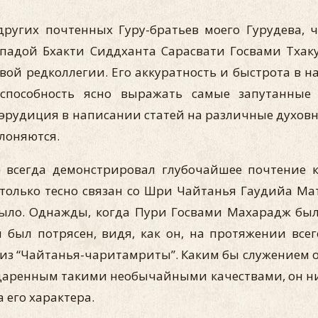
и других почтенных Гуру-братьев моего Гурудева
падой Бхакти Сиддханта Сарасвати Госвами Тхаку
вой редколлегии. Его аккуратность и быстрота в на
 способность ясно выражать самые запутанные
эрудиция в написании статей на различные духовн
лоняются.
всегда демонстрировал глубочайшее почтение к н
лько тесно связан со Шри Чайтанья Гаудийа Мат
 было. Однажды, когда Пури Госвами Махарадж бы
я был потрясен, видя, как он, на протяжении все
 из “Чайтанья-чаритамриты”. Каким бы служением о
даренным такими необычайными качествами, он ни
 его характера.