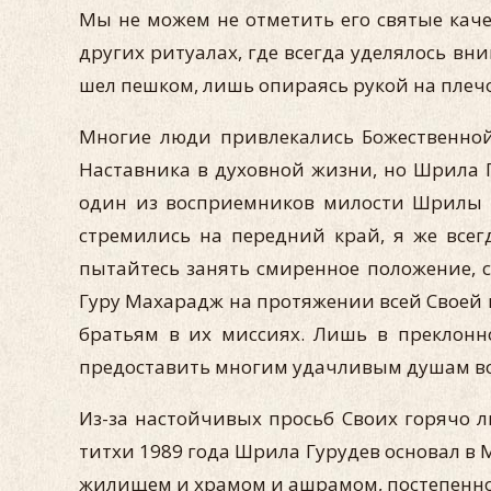
Мы не можем не отметить его святые кач
других ритуалах, где всегда уделялось вн
шел пешком, лишь опираясь рукой на плечо
Многие люди привлекались Божественной
Наставника в духовной жизни, но Шрила Г
один из восприемников милости Шрилы Г
стремились на передний край, я же всег
пытайтесь занять смиренное положение, с
Гуру Махарадж на протяжении всей Своей п
братьям в их миссиях. Лишь в преклонн
предоставить многим удачливым душам воз
Из-за настойчивых просьб Своих горячо л
титхи 1989 года Шрила Гурудев основал в 
жилищем и храмом и ашрамом, постепенно