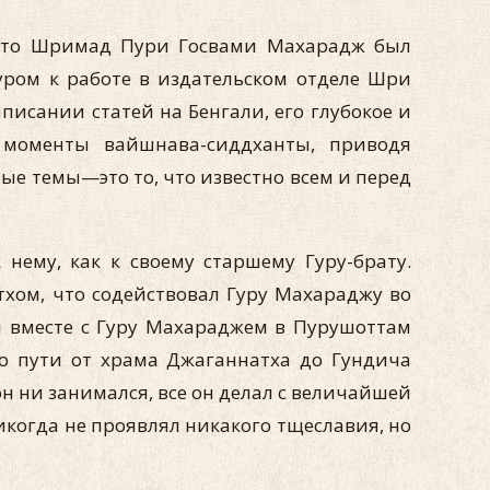
, что Шримад Пури Госвами Махарадж был
ром к работе в издательском отделе Шри
писании статей на Бенгали, его глубокое и
 моменты вайшнава-сиддханты, приводя
ые темы—это то, что известно всем и перед
ему, как к своему старшему Гуру-брату.
хом, что содействовал Гуру Махараджу во
л вместе с Гуру Махараджем в Пурушоттам
го пути от храма Джаганнатха до Гундича
н ни занимался, все он делал с величайшей
когда не проявлял никакого тщеславия, но