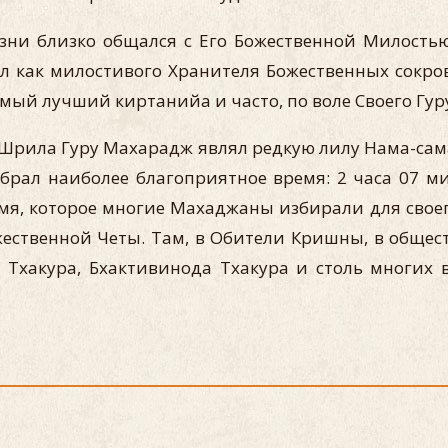
зни близко общался с Его Божественной Милост
ал как милостивого Хранителя Божественных сокр
мый лучший киртанийа и часто, по воле Своего Гур
Шрила Гуру Махарадж являл редкую лилу Нама-сама
брал наиболее благоприятное время: 2 часа 07 мин
, которое многие Махаджаны избирали для своего 
жественной Четы. Там, в Обители Кришны, в обще
 Тхакура, Бхактивинода Тхакура и столь многих