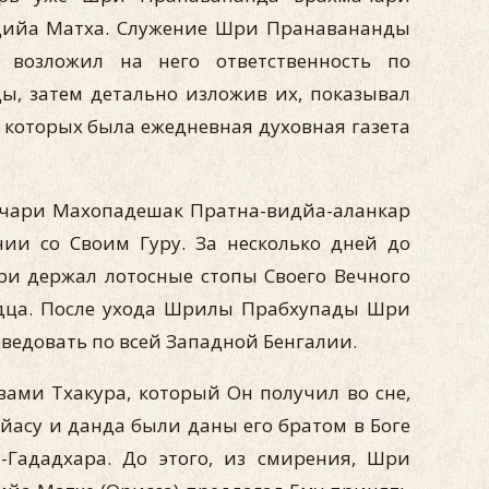
дийа Матха. Служение Шри Пранавананды
 возложил на него ответственность по
, затем детально изложив их, показывал
е которых была ежедневная духовная газета
ачари Махопадешак Пратна-видйа-аланкар
ии со Своим Гуру. За несколько дней до
и держал лотосные стопы Своего Вечного
ердца. После ухода Шрилы Прабхупады Шри
едовать по всей Западной Бенгалии.
ами Тхакура, который Он получил во сне,
асу и данда были даны его братом в Боге
Гададхара. До этого, из смирения, Шри