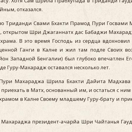
асу. Хотя Сам Шрила Прабхупада в Триданди Гауди
йным, отказался.
тво Триданди Свами Бхакти Прамод Пури Госвами 
у, открытом Шри Джаганнатх дас Бабаджи Махарад
храма. В это время Господь из сердца вдохновил
вященной Ганги в Калне и жил там подле Своих 
он Западной Бенгалии) был глубоко впечатлен Ег
де Гуру-Махарадж оставался несколько лет.
е Пури Махараджа Шрила Бхакти Дайита Мадхава 
приехать в Матх, основанный им, и остаться с ним
храмом в Калне Своему младшему Гуру-брату и прие
и Махараджа президент-ачарйа Шри Чайтанья Гауд