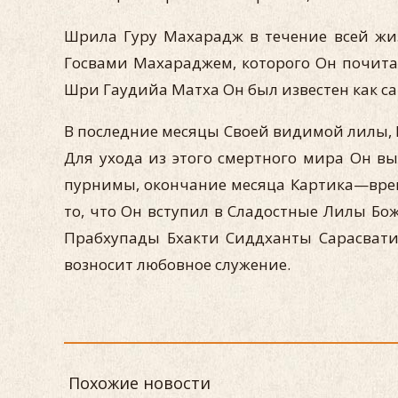
Шрила Гуру Махарадж в течение всей жи
Госвами Махараджем, которого Он почит
Шри Гаудийа Матха Он был известен как са
В последние месяцы Своей видимой лилы, 
Для ухода из этого смертного мира Он вы
пурнимы, окончание месяца Картика—время
то, что Он вступил в Сладостные Лилы Бо
Прабхупады Бхакти Сиддханты Сарасвати
возносит любовное служение.
Похожие новости