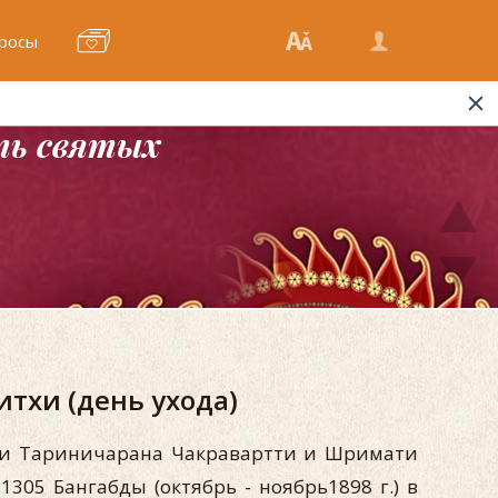
росы
ть святых
тхи (день ухода)
ри Тариничарана Чакравартти и Шримати
305 Бангабды (октябрь - ноябрь1898 г.) в