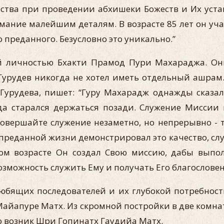
ества при проведении абхишеки Божеств и Их уст
имание малейшим деталям. В возрасте 85 лет он у
 преданного. Безусловно это уникально.”
 личностью Бхакти Прамод Пури Махараджа. Они
урудев никогда не хотел иметь отдельный ашрам.
урудева, пишет: “Гуру Махарадж однажды сказал 
да старался держаться позади. Служение Миссии в
овершайте служение незаметно, но непрерывно - т
реданной жизни демонстрировал это качество, слу
ом возрасте Он создал Свою миссию, дабы выпол
можность служить Ему и получать Его благословен
юбящих последователей и их глубокой потребност
Майапуре Матх. Из скромной постройки в две комн
 возник Шри Гопинатх Гаудийа Матх.