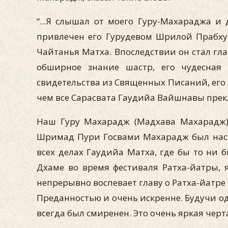
“...Я слышал от моего Гуру-Махараджа 
привлечен его Гурудевом Шрилой Прабху
Чайтанья Матха. Впоследствии он стал гла
обширное знание шастр, его чудесная
свидетельства из Священных Писаний, его 
чем все Сарасвата Гаудийа Вайшнавы прек
Наш Гуру Махарадж (Мадхава Махарадж) 
Шримад Пури Госвами Махарадж был насто
всех делах Гаудийа Матха, где бы то ни
Дхаме во время фестиваля Ратха-йатры, 
непрерывно воспевает главу о Ратха-йатре
Преданностью и очень искренне. Будучи о
всегда был смиренен. Это очень яркая черта