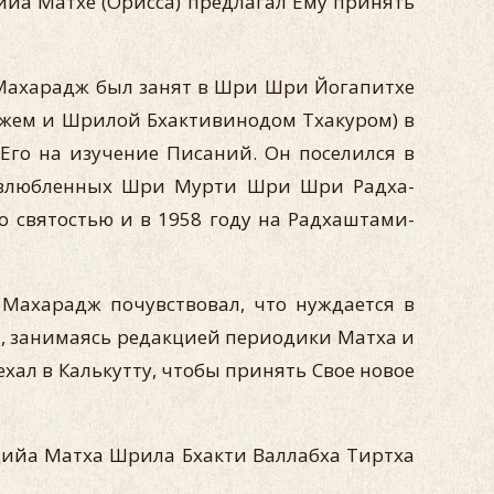
йа Матхе (Орисса) предлагал Ему принять
Махарадж был занят в Шри Шри Йогапитхе
жем и Шрилой Бхактивинодом Тхакуром) в
 Его на изучение Писаний. Он поселился в
возлюбленных Шри Мурти Шри Шри Радха-
о святостью и в 1958 году на Радхаштами-
Махарадж почувствовал, что нуждается в
 , занимаясь редакцией периодики Матха и
хал в Калькутту, чтобы принять Свое новое
ийа Матха Шрила Бхакти Валлабха Тиртха