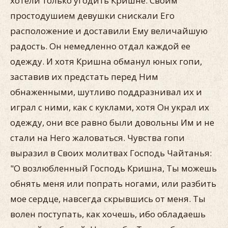
хотели только угодить Кришне. Своим
простодушием девушки снискали Его
расположение и доставили Ему величайшую
радость. Он немедленно отдал каждой ее
одежду. И хотя Кришна обманул юных гопи,
заставив их предстать перед Ним
обнаженными, шутливо поддразнивал их и
играл с ними, как с куклами, хотя Он украл их
одежду, они все равно были довольны Им и не
стали на Него жаловаться. Чувства гопи
выразил в Своих молитвах Господь Чайтанья:
"О возлюбленный Господь Кришна, Ты можешь
обнять меня или попрать ногами, или разбить
мое сердце, навсегда скрывшись от меня. Ты
волен поступать, как хочешь, ибо обладаешь