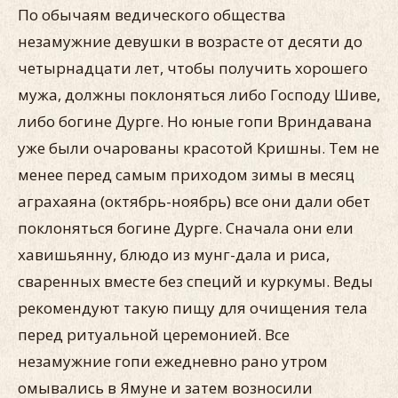
По обычаям ведического общества
незамужние девушки в возрасте от десяти до
четырнадцати лет, чтобы получить хорошего
мужа, должны поклоняться либо Господу Шиве,
либо богине Дурге. Но юные гопи Вриндавана
уже были очарованы красотой Кришны. Тем не
менее перед самым приходом зимы в месяц
аграхаяна (октябрь-ноябрь) все они дали обет
поклоняться богине Дурге. Сначала они ели
хавишьянну, блюдо из мунг-дала и риса,
сваренных вместе без специй и куркумы. Веды
рекомендуют такую пищу для очищения тела
перед ритуальной церемонией. Все
незамужние гопи ежедневно рано утром
омывались в Ямуне и затем возносили