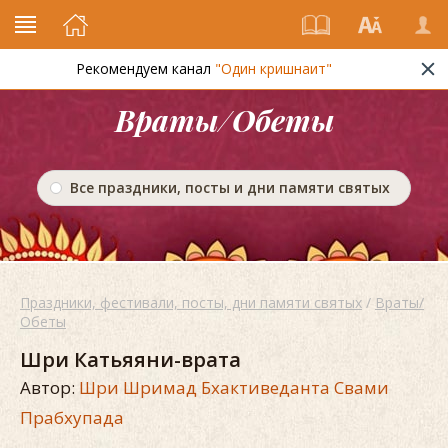
Рекомендуем канал
"Один кришнаит"
Враты/Обеты
Все праздники, посты и дни памяти святых
Праздники, фестивали, посты, дни памяти святых
/
Враты/
Обеты
Шри Катьяяни-врата
Автор:
Шри Шримад Бхактиведанта Свами
Прабхупада