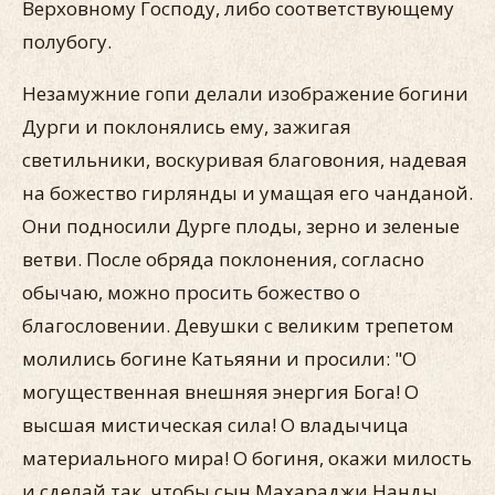
Верховному Господу, либо соответствующему
полубогу.
Незамужние гопи делали изображение богини
Дурги и поклонялись ему, зажигая
светильники, воскуривая благовония, надевая
на божество гирлянды и умащая его чанданой.
Они подносили Дурге плоды, зерно и зеленые
ветви. После обряда поклонения, согласно
обычаю, можно просить божество о
благословении. Девушки с великим трепетом
молились богине Катьяяни и просили: "О
могущественная внешняя энергия Бога! О
высшая мистическая сила! О владычица
материального мира! О богиня, окажи милость
и сделай так, чтобы сын Махараджи Нанды