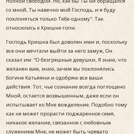
полной свободой. Но, как бы Ты ни обращался
со мной, Ты навечно мой Господь, и я буду
поклоняться только Тебе одному". Так
относились к Кришне гопи.
Господь Кришна был доволен ими и, поскольку
все они мечтали выйти за него замуж, Он
сказал им: "О безгрешные девушки, Я знаю, что
желанен вам, знаю, зачем вы поклонялись
богине Катьяяни и одобряю все ваши
действия. Тот, чье сознание всегда поглощено
Мной, остается возвышенным, даже если он
испытывает ко Мне вожделение. Подобно тому
как не может прорасти поджаренное семя,
никакое желание, связанное с любовным
служением Мне, не может быть чревато