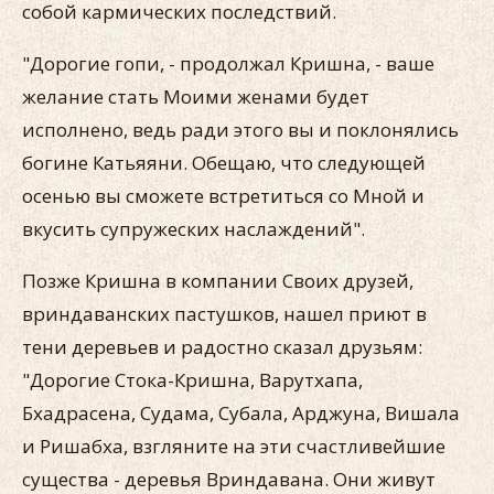
собой кармических последствий.
"Дорогие гопи, - продолжал Кришна, - ваше
желание стать Моими женами будет
исполнено, ведь ради этого вы и поклонялись
богине Катьяяни. Обещаю, что следующей
осенью вы сможете встретиться со Мной и
вкусить супружеских наслаждений".
Позже Кришна в компании Своих друзей,
вриндаванских пастушков, нашел приют в
тени деревьев и радостно сказал друзьям:
"Дорогие Стока-Кришна, Варутхапа,
Бхадрасена, Судама, Субала, Арджуна, Вишала
и Ришабха, взгляните на эти счастливейшие
существа - деревья Вриндавана. Они живут