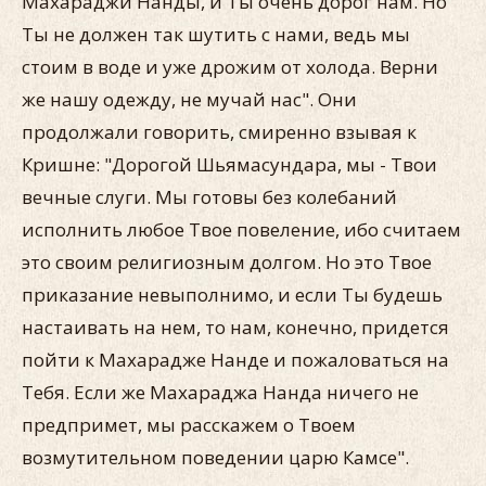
Махараджи Нанды, и Ты очень дорог нам. Но
Ты не должен так шутить с нами, ведь мы
стоим в воде и уже дрожим от холода. Верни
же нашу одежду, не мучай нас". Они
продолжали говорить, смиренно взывая к
Кришне: "Дорогой Шьямасундара, мы - Твои
вечные слуги. Мы готовы без колебаний
исполнить любое Твое повеление, ибо считаем
это своим религиозным долгом. Но это Твое
приказание невыполнимо, и если Ты будешь
настаивать на нем, то нам, конечно, придется
пойти к Махарадже Нанде и пожаловаться на
Тебя. Если же Махараджа Нанда ничего не
предпримет, мы расскажем о Твоем
возмутительном поведении царю Камсе".