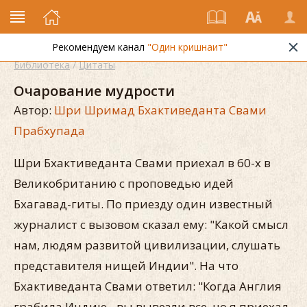
Рекомендуем канал
"Один кришнаит"
Библиотека
/
Цитаты
Очарование мудрости
Автор:
Шри Шримад Бхактиведанта Свами
Прабхупада
Шри Бхактиведанта Свами приехал в 60-х в
Великобританию с проповедью идей
Бхагавад-гиты. По приезду один известный
журналист с вызовом сказал ему: "Какой смысл
нам, людям развитой цивилизации, слушать
представителя нищей Индии". На что
Бхактиведанта Свами ответил: "Когда Англия
грабила Индию - вы вывезли все, но я приехал,