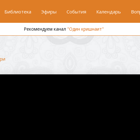
Библиотека
Эфиры
События
Календарь
Воп
Рекомендуем канал
"Один кришнаит"
ри