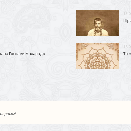
13-0
Шри
18-0
хава Госвами Махарадж
Та 
 первым!