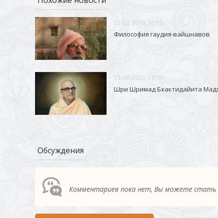
22-02-2019, 15:12
Философия гаудия-вайшнавов
13-09-2020, 18:39
Шри Шримад Бхактидайита Мад
Обсуждения
Комментариев пока нет, Вы можете стать