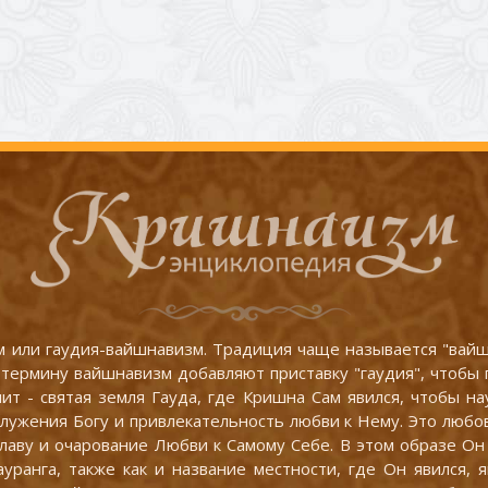
 или гаудия-вайшнавизм. Традиция чаще называется "вайшн
термину вайшнавизм добавляют приставку "гаудия", чтобы 
ит - святая земля Гауда, где Кришна Сам явился, чтобы н
ужения Богу и привлекательность любви к Нему. Это любовь
славу и очарование Любви к Самому Себе. В этом образе О
ауранга, также как и название местности, где Он явился