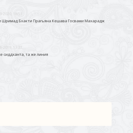
9-2020, 18:51
 Шримад Бхакти Прагьяна Кешава Госвами Махарадж
6-2019, 13:37
же сиддханта, та же линия