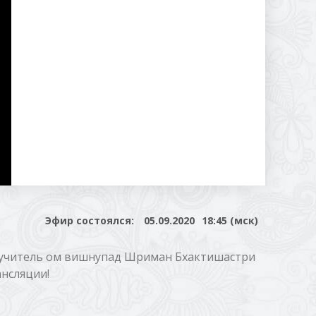
Эфир состоялся:
05.09.2020
18:45 (мск)
 учитель ом вишнупад Шриман Бхактишастри
нсляции!