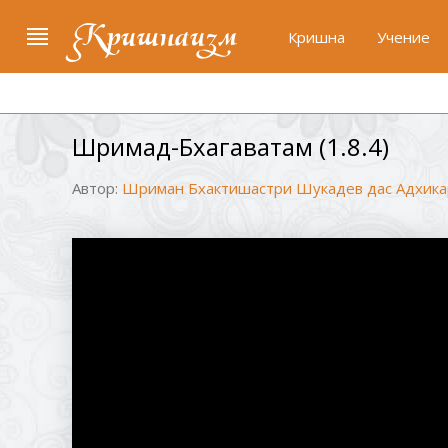
Кришнаизм
Кришна
Учение
Шримад-Бхагаватам (1.8.4)
Автор:
Шриман Бхактишастри Шукадев дас Адхика