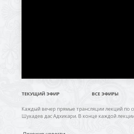
ТЕКУЩИЙ ЭФИР
ВСЕ ЭФИРЫ
Каждый вечер прямые трансляции лекций по 
Шукадев дас Адхикари. В конце каждой лекци
Похожие новости