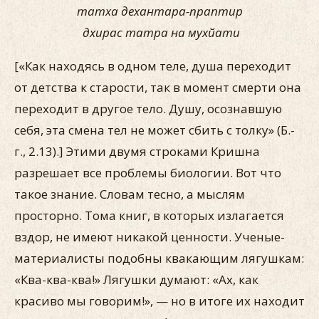
татха дехантара-праптир
дхирас татра на мухйати
[«Как находясь в одном теле, душа переходит
от детства к старости, так в момент смерти она
переходит в другое тело. Душу, осознавшую
себя, эта смена тел не может сбить с толку» (Б.-
г., 2.13).] Этими двумя строками Кришна
разрешает все проблемы биологии. Вот что
такое знание. Словам тесно, а мыслям
просторно. Тома книг, в которых излагается
вздор, не имеют никакой ценности. Ученые-
материалисты подобны квакающим лягушкам:
«Ква-ква-ква!» Лягушки думают: «Ах, как
красиво мы говорим!», — но в итоге их находит