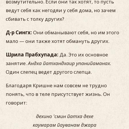
возмутительно. Если они так хотят, то пусть
ведут себя как негодяи у себя дома, но зачем
сбивать с толку других?
Д-р Сингх:
Они обманывают себя, но им этого
мало — они также хотят обмануть других.
Шрила Прабхупада:
Да. Это их основное
занятие.
Андха йатхандхаир упанийаманах.
Один слепец ведет другого слепца.
Благодаря Кришне нам совсем не трудно
понять, что в теле присутствует жизнь. Он
говорит:
дехино 'смин йатха дехе
каумарам йауванам джара