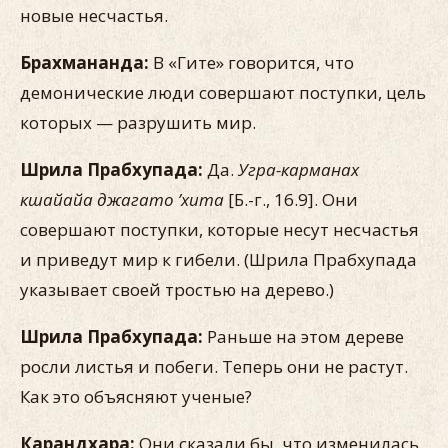
новые несчастья.
Брахмананда:
В «Гите» говорится, что
демонические люди совершают поступки, цель
которых — разрушить мир.
Шрила Прабхупада:
Да.
Угра-карманах
кшайайа джагато ’хита
[Б.-г., 16.9]. Они
совершают поступки, которые несут несчастья
и приведут мир к гибели. (Шрила Прабхупада
указывает своей тростью на дерево.)
Шрила Прабхупада:
Раньше на этом дереве
росли листья и побеги. Теперь они не растут.
Как это объясняют ученые?
Карандхара:
Они сказали бы, что изменилась