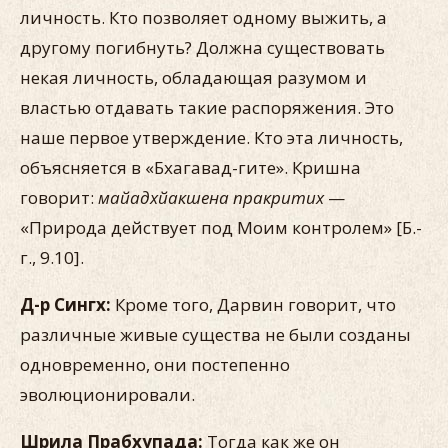
личность. Кто позволяет одному выжить, а
другому погибнуть? Должна существовать
некая личность, обладающая разумом и
властью отдавать такие распоряжения. Это
наше первое утверждение. Кто эта личность,
объясняется в «Бхагавад-гите». Кришна
говорит:
майадхйакшена пракритих
—
«Природа действует под Моим контролем» [Б.-
г., 9.10].
Д-р Сингх:
Кроме того, Дарвин говорит, что
различные живые существа не были созданы
одновременно, они постепенно
эволюционировали.
Шрила Прабхупада:
Тогда как же он