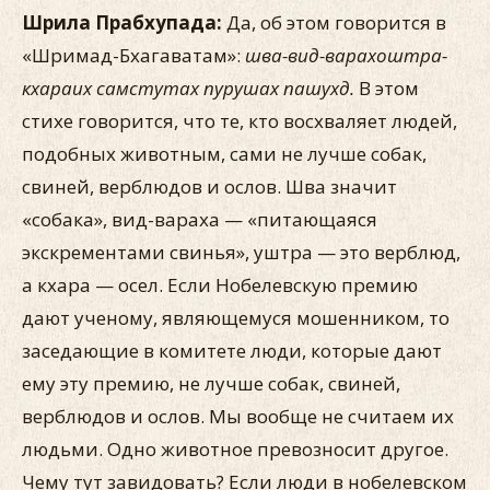
Шрила Прабхупада:
Да, об этом говорится в
«Шримад-Бхагаватам»:
шва-вид-варахоштра-
кхараих самстутах пурушах пашухд.
В этом
стихе говорится, что те, кто восхваляет людей,
подобных животным, сами не лучше собак,
свиней, верблюдов и ослов. Шва значит
«собака», вид-вараха — «питающаяся
экскрементами свинья», уштра — это верблюд,
а кхара — осел. Если Нобелевскую премию
дают ученому, являющемуся мошенником, то
заседающие в комитете люди, которые дают
ему эту премию, не лучше собак, свиней,
верблюдов и ослов. Мы вообще не считаем их
людьми. Одно животное превозносит другое.
Чему тут завидовать? Если люди в нобелевском