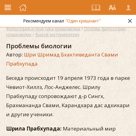
Рекомендуем канал
"Один кришнаит"
Философия и практика кришнаизма
/
Основы философии
кришнаизма
/
Вызов материализму
Проблемы биологии
Автор:
Шри Шримад Бхактиведанта Свами
Прабхупада
Беседа происходит 19 апреля 1973 года в парке
Чевиот-Хиллз, Лос-Анджелес. Шрилу
Прабхупаду сопровождают д-р Сингх,
Брахмананда Свами, Карандхара дас адхикари
и другие ученики.
Шрила Прабхупада:
Материальный мир