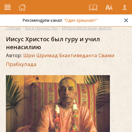
Рекомендуем канал
"Один кришнаит"
Святые
/
Вегетарианство
/
Межрелигиозный диалог
Иисус Христос был гуру и учил
ненасилию
Автор:
Шри Шримад Бхактиведанта Свами
Прабхупада