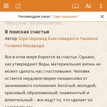
Рекомендуем канал
"Один кришнаит"
Наука о душе
/
Материальный мир
В поисках счастья
Автор:
Шри Шримад Бхактиведанта Нараяна
Госвами Махарадж
Все в этом мире борются за счастье. Однако,
как утверждают Веды, материальная жизнь не
может сделать нас счастливыми. Человек
остается неудовлетворен независимо от
занимаемого положения. Богатый, молодой,
красивый, образованный, знаменитый и
влиятельный - все ищут то, что сделает их
счастливыми.