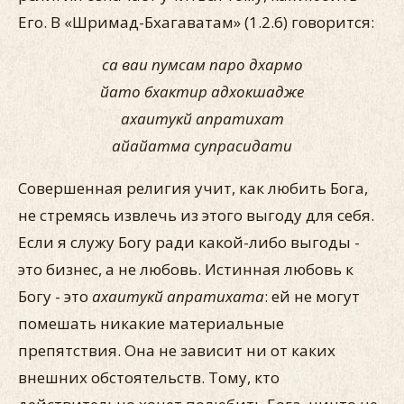
Его. В «Шримад-Бхагаватам» (1.2.6) говорится:
са ваи пумсам паро дхармо
йато бхактир адхокшадже
ахаитукй апратихат
айайатма супрасидати
Совершенная религия учит, как любить Бога,
не стремясь извлечь из этого выгоду для себя.
Если я служу Богу ради какой-либо выгоды -
это бизнес, а не любовь. Истинная любовь к
Богу - это
ахаитукй апратихата
: ей не могут
помешать никакие материальные
препятствия. Она не зависит ни от каких
внешних обстоятельств. Тому, кто