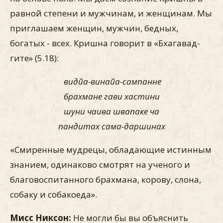
равной степени и мужчинам, и женщинам. Мы
приглашаем женщин, мужчин, бедных,
богатых - всех. Кришна говорит в «Бхагавад-
гите» (5.18):
видйа-винайа-сампанне
брахмане гави хастини
шуни чаива швапаке ча
пандитах сама-даршинах
«Смиренные мудрецы, обладающие истинным
знанием, одинаково смотрят на ученого и
благовоспитанного брахмана, корову, слона,
собаку и собакоеда».
Мисс Никсон:
Не могли бы вы объяснить