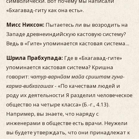
символически. Вот почему мы написали
«Бхагавад-гиту как она есть».
Мисс Никсон:
Пытаетесь ли вы возродить на
Западе древнеиндийскую кастовую систему?
Ведь в «Гите» упоминается кастовая система...
Шрила Прабхупада:
Где в «Бхагавад-гите»
упоминается кастовая система? Кришна
говорит:
чатур-варнйам майа сриштам гуна-
карма-вибхагашах
- «По качествам людей и
роду их деятельности Я разделил человеческое
общество на четыре класса» (Б.-г., 4.13).
Например, вы знаете, что наряду с
инженерами в обществе есть врачи. Неужели
вы будете утверждать, что они принадлежат к