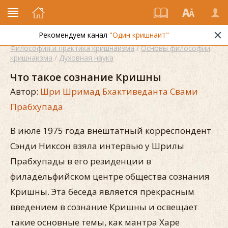
Рекомендуем канал
"Один кришнаит"
Философия и практика кришнаизма
/
Основы философии
кришнаизма
/
Духовная наука
Что такое сознание Кришны
Автор:
Шри Шримад Бхактиведанта Свами
Прабхупада
В июле 1975 года внештатный корреспондент
Сэнди Никсон взяла интервью у Шрилы
Прабхупады в его резиденции в
филадельфийском центре общества сознания
Кришны. Эта беседа является прекрасным
введением в сознание Кришны и освещает
такие основные темы, как мантра Харе