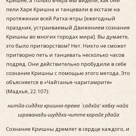
Кришне, а только вчера мы видели, как они
пели Харе Кришна и танцевали в экстазе на
протяжении всей Ратха-ятры [ежегодный
праздник, устраиваемый Движением сознания
Кришны во многих городах мира]. Вы думаете,
это было притворством? Нет. Никто не сможет
притворно петь и танцевать несколько часов
подряд. Они действительно пробудили в себе
сознание Кришны с помощью этого метода. Это
объясняется в «Чайтанья-чаритамрите»
(Мадхья, 22.107):
нитйа-сиддха кришна-према `садхйа' кабху найа
шраванади-шуддха-читте карайе удайа
Сознание Кришны дремлет в сердце каждого, и