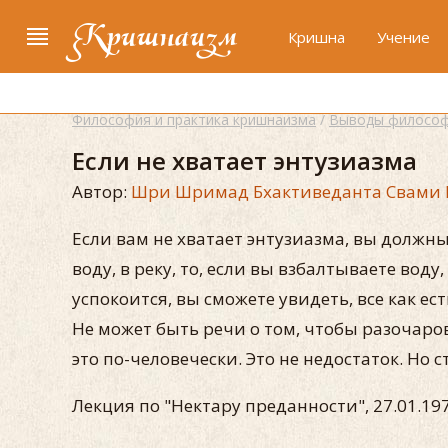
Кришнаизм
Кришна
Учение
Философия и практика кришнаизма
/
Выводы философ
Если не хватает энтузиазма
Автор:
Шри Шримад Бхактиведанта Свами 
Если вам не хватает энтузиазма, вы должны
воду, в реку, то, если вы взбалтываете вод
успокоится, вы сможете увидеть, все как ес
Не может быть речи о том, чтобы разочаров
это по-человечески. Это не недостаток. Но 
Лекция по "Нектару преданности", 27.01.197