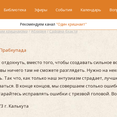
Библиотека
Эфиры
События
Календарь
Воп
Рекомендуем канал
"Один кришнаит"
ии кришнаизма
/
Абхидея
/
Садхана-бхакти
Прабхупада
 отдохнуть, вместо того, чтобы создавать сильное в
у, вы ничего там не сможете разглядеть. Нужно на не
ть. Так что, как только наш энтузиазм страдает, луч
аться. В конце концов, мы совершаем столько ошиб
старайтесь исправлять ошибки с трезвой головой. Во
3 г. Калькута