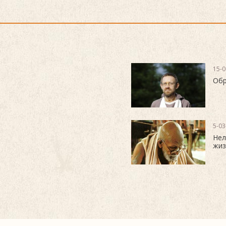
15-0
Обр
5-03
Нел
жиз