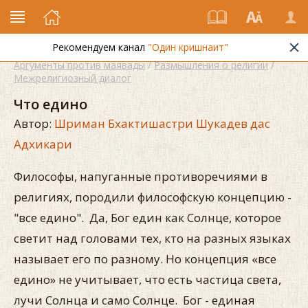
Рекомендуем канал
"Один кришнаит"
Аргументы против маявады
/
Размышления о религии
/
Межрелигиозный диалог
Что едино
Автор:
Шриман Бхактишастри Шукадев дас
Адхикари
Философы, напуганные противоречиями в
религиях, породили философскую концепцию -
"все едино". Да, Бог един как Солнце, которое
светит над головами тех, кто на разных языках
называет его по разному. Но концепция «все
едино» не учитывает, что есть частица света,
лучи Солнца и само Солнце. Бог - единая