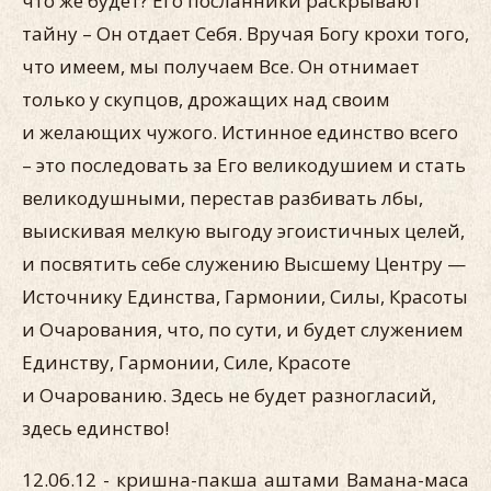
что же будет? Его посланники раскрывают
тайну – Он отдает Себя. Вручая Богу крохи того,
что имеем, мы получаем Все. Он отнимает
только у скупцов, дрожащих над своим
и желающих чужого. Истинное единство всего
– это последовать за Его великодушием и стать
великодушными, перестав разбивать лбы,
выискивая мелкую выгоду эгоистичных целей,
и посвятить себе служению Высшему Центру —
Источнику Единства, Гармонии, Силы, Красоты
и Очарования, что, по сути, и будет служением
Единству, Гармонии, Силе, Красоте
и Очарованию. Здесь не будет разногласий,
здесь единство!
12.06.12 - кришна-пакша аштами Вамана-маса