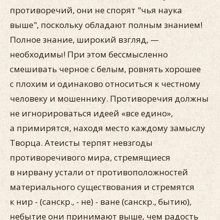
противоречий, они не спорят "чья наука
выше", поскольку обладают полным знанием!
Полное знание, широкий взгляд, —
необходимы! При этом бессмысленно
смешивать черное с белым, ровнять хорошее
с плохим и одинаково относиться к честному
человеку и мошеннику. Противоречия должны
не игнорироваться идеей «все едино»,
а примирятся, находя место каждому замыслу
Творца. Атеисты терпят невзгоды
противоречивого мира, стремящиеся
в нирвану устали от противоположностей
материального существования и стремятся
к нир - (санскр., - не) - ване (санскр., бытию),
небытие они принимают выше, чем радость