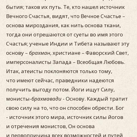
бытия; таков их путь. Те, кто нашел источник
Вечного Счастья, видят, что Вечное Счастье –
основа мироздания, как нить основа ткани,
тогда они отрешаются от суеты во имя этого
Счастья; ученые Индии и Тибета называют эту
основу –
брахман
, христиане – Фаворский Свет,
имперсоналисты Запада – Всеобщая Любовь.
Итак, атеисты поклоняются только тому,
что имеют сейчас, праведники надеются
получить выгоду потом. Йоги ищут Силу,
монисты-
брахмавади
- Основу. Каждый тратит
свою силу на то, что он способен обрести. Бог
- источник этого мира, источник силы йогов
и отречения монистов, Он основа
и первопричина всех возможностей и путей