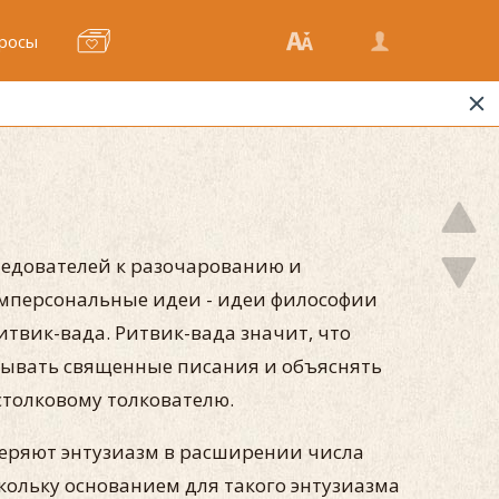
росы
ледователей к разочарованию и
 имперсональные идеи - идеи философии
итвик-вада. Ритвик-вада значит, что
ковывать священные писания и объяснять
столковому толкователю.
 теряют энтузиазм в расширении числа
оскольку основанием для такого энтузиазма