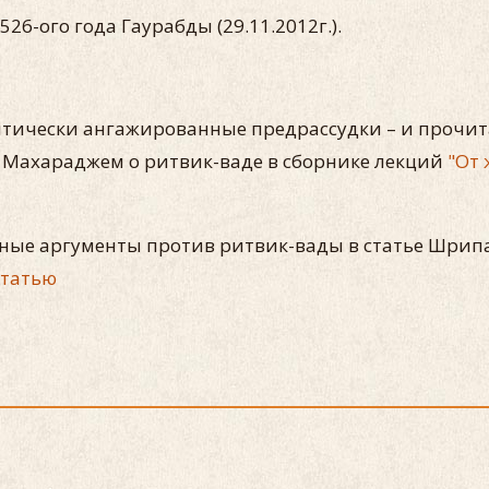
26-ого года Гаурабды (29.11.2012г.).
олитически ангажированные предрассудки – и проч
Махараджем о ритвик-ваде в сборнике лекций
"От 
ажные аргументы против ритвик-вады в статье Шр
статью