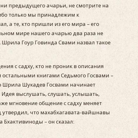
ени предыдущего ачарьи, не смотрите на
 ибо только мы принадлежим к
л, а те, кто пришли из его мира – его
альном мире нашего ачарью два раза не
и. Шрила Гоур Говинда Свами назвал такое
ения с садху, кто не проник в описания
 остальными книгами Седьмого Госвами –
что Шрила Шукадев Госвами начинает
 Идея выслушать, слушать, услышать,
Даже мгновение общение с садху меняет
ад утвердил, что махабхагавата-вайшнавы
а Бхактивиноды – он сказал: