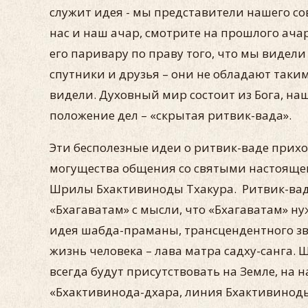
служит идея - мы представители нашего с
нас и наш ачар, смотрите на прошлого ача
его паривару по праву того, что мы видели 
спутники и друзья – они не обладают таки
видели. Духовный мир состоит из Бога, наш
положение дел – «скрытая ритвик-вада».
Эти бесполезные идеи о ритвик-ваде приход
могущества общения со святыми настояще
Шрилы Бхактивиноды Тхакура. Ритвик-вада 
«Бхагаватам» с мысли, что «Бхагаватам» н
идея шабда-праманы, трансцендентного звук
жизнь человека – лава матра садху-санга.
всегда будут присутствовать на Земле, на 
«Бхактивинода-дхара, линия Бхактивиноды,