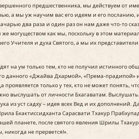
овершенного предшественника, мы действуем от им
рью, а мы уж научим вас его идеям и его посланию,
ачарью два раза и один раз он нам даже что-то сказа
м же могуществом как мы, поскольку в этом матери
его Учителя и духа Святого, а мы их представител
ят на ум только тем, кто не получил истинного общ
го данного «Джайва Дхармой», «Према-прадипой» и
проявляется только у тех, кто не может понять, 
ужно выслушать от личности Бхагаватам. Выслушать.
а из уст садху – идея всех Вед и их дополнений. 
 Шрила Бхактиссидханта Сарасвати Тхакур Прабхуп
нашей планете, после святого явления Шрилы Тхакур
 никогда не прервется!».