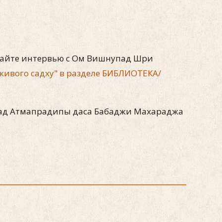
итайте интервью с Ом Вишнупад Шри
живого садху" в разделе БИБЛИОТЕКА/
ипад Атмапрадипы даса Бабаджи Махараджа