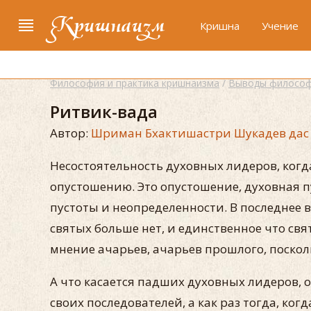
Кришнаизм
Кришна
Учение
Философия и практика кришнаизма
/
Выводы философ
Ритвик-вада
Автор:
Шриман Бхактишастри Шукадев дас
Несостоятельность духовных лидеров, когд
опустошению. Это опустошение, духовная п
пустоты и неопределенности. В последнее в
святых больше нет, и единственное что св
мнение ачарьев, ачарьев прошлого, посколь
А что касается падших духовных лидеров, 
своих последователей, а как раз тогда, ко