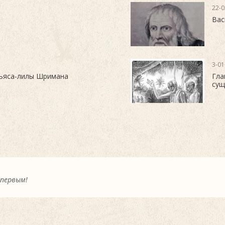
22-0
Вас
3-01
ньяса-лилы Шримана
Гла
сущ
 первым!