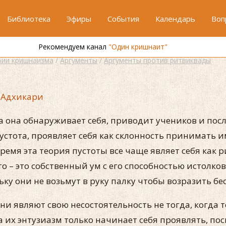
Библиотека
Эфиры
События
Календарь
Воп
Рекомендуем канал
"Один кришнаит"
ии кришнаизма
/
Аргументы
/
Аргументы против ритвиквады
 Адхикари
а она обнаруживает себя, приводит учеников и пос
устота, проявляет себя как склонность принимать
ремя эта теория пустоты все чаще являет себя как р
ято – это собственный ум с его способностью истол
ку они не возьмут в руку палку чтобы возразить бе
они являют свою несостоятельность не тогда, когда
гда их энтузиазм только начинает себя проявлять, п