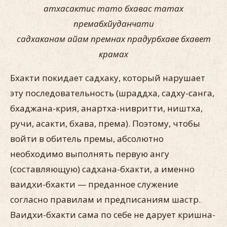
атхасактис тато бхавас татах
премабхйуданчати
садхаканам айам премнах прадурбхаве бхавет
крамах
Бхакти покидает садхаку, который нарушает
эту последовательность (шраддха, садху-санга,
бхаджана-крия, анартха-нивритти, ништха,
ручи, асакти, бхава, према). Поэтому, чтобы
войти в обитель премы, абсолютно
необходимо выполнять первую ангу
(составляющую) садхана-бхакти, а именно
ваидхи-бхакти — преданное служение
согласно правилам и предписаниям шастр.
Ваидхи-бхакти сама по себе не дарует кришна-