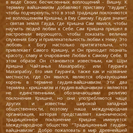
в виде Своих бесчисленных воплощений - Вишну. К
термину вайшнавизм добавляют приставку "гаудия",
чтобы подчеркнуть, что в этой традиции поклоняются
не воплощениям Кришны, а Ему Самому. Гаудия значит
- святая земля Гауда, где Кришна Сам явился, чтобы
научить людей любви к Себе. Сам Кришна пришел в
настроении верующего, чтобы показать величие
служения Богу и привлекательность любви к Нему. Это
любовь к Богу настолько притягательна, что
привлекает Самого Кришну, и Он приходит познать
красоту, славу и очарование Любви к Самому Себе. В
этом образе Он становится известным, как Шри
Кришна Чайтанья Махапрабху, или Гауранга
Махапрабху. Его имя Гауранга, также как и название
местности, где Он явился, являются образующими
корень в термине гаудия-вайшнавизм. Эти два
термина - кришнаизм и гаудия-вайшнавизм - являются
не единственными, обозначающими религию
поклонения Кришне, но они употребляются чаще
других и известны широкой западной
общественности, поэтому наша международная
организация, которая представляет каноническое,
традиционное поклонение Кришне именуется:
Международное общество "Традиционный гаудия-
вайшнавизм". Добро пожаловать в мир древнейшей