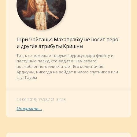
Шри Чайтанья Махапрабху не носит перо
и другие атрибуты Кришны
Тот, кто помещает в руки Гаурасундара флейту и
пастушью палку, кто видит в Нем своего
возлюбленного или считает Его колесничим
Арджуны, никогда не войдет в число спутников или
слуг Гауры
24-06-2019, 17:58 /
3 423
Открыть...