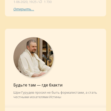
1-06-2020, 19:25 /
1 730
Открыть...
Будьте там — где бхакти
Шри Гурудев просил не быть формалистами, а стать
честными искателями Истины