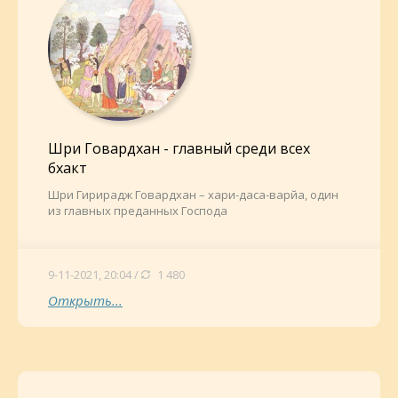
Шри Говардхан - главный среди всех
бхакт
Шри Гирирадж Говардхан – хари-даса-варйа, один
из главных преданных Господа
9-11-2021, 20:04 /
1 480
Открыть...