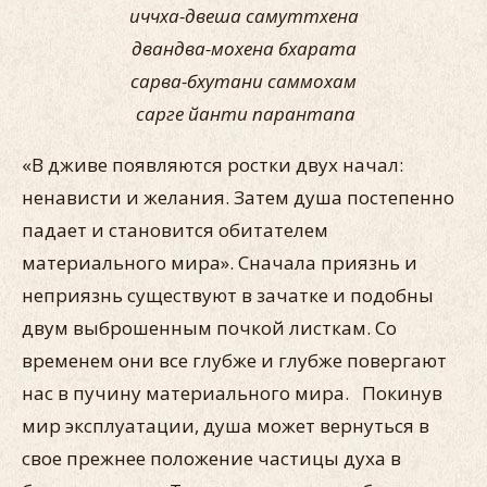
иччха-двеша самуттхена
двандва-мoхена бхарата
сарва-бхутани саммoхам
сарге йанти парантапа
«В дживе появляются ростки двух начал:
ненависти и желания. Затем душа постепенно
падает и становится обитателем
материального мира». Сначала приязнь и
неприязнь существуют в зачатке и подобны
двум выброшенным почкой листкам. Со
временем они все глубже и глубже повергают
нас в пучину материального мира. Покинув
мир эксплуатации, душа может вернуться в
свое прежнее положение частицы духа в