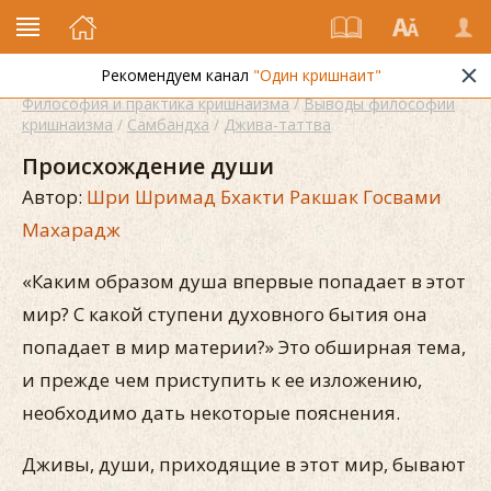
Рекомендуем канал
"Один кришнаит"
Философия и практика кришнаизма
/
Выводы философии
кришнаизма
/
Самбандха
/
Джива-таттва
Происхождение души
Автор:
Шри Шримад Бхакти Ракшак Госвами
Махарадж
«Каким образом душа впервые попадает в этот
мир? С какой ступени духовного бытия она
попадает в мир материи?» Это обширная тема,
и прежде чем приступить к ее изложению,
необходимо дать некоторые пояснения.
Дживы, души, приходящие в этот мир, бывают