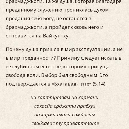
брахмаджьоти. Та же душа, которая благодаря
преданному служению прониклась духом
предания себя Богу, не останется в
брахмаджьоти, а пройдет сквозь него и
отправится на Вайкунтху.
Почему душа пришла в мир эксплуатации, а не
в мир преданности? Причину следует искать в
ее глубинном естестве, которому присуща
свобода воли. Выбор был свободным. Это
подтверждается в «Бхагавад-гите» (5.14):
на карттртвам на кармани
лoкасйа срджати прабхух
на карма-пхала-самйoгам
свабхавас ту праварттате