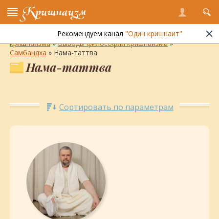
Кришнаизм
Рекомендуем канал
"Один кришнаит"
Энциклопедия кришнаизма
»
Философия и практика
кришнаизма
»
Выводы философии кришнаизма
»
Самбандха
» Нама-таттва
Нама-таттва
Сортировать по параметрам