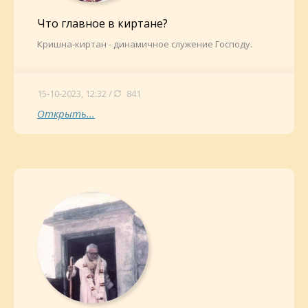
Что главное в киртане?
Кришна-киртан - динамичное служение Господу.
15-10-2023, 12:32 /
841
Открыть...