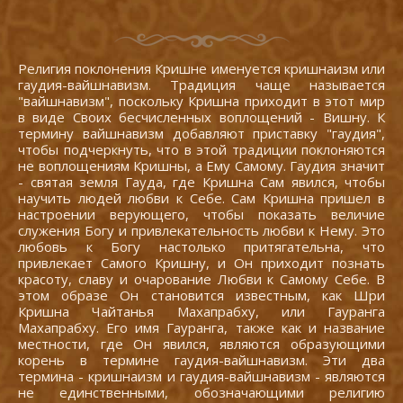
Религия поклонения Кришне именуется кришнаизм или
гаудия-вайшнавизм. Традиция чаще называется
"вайшнавизм", поскольку Кришна приходит в этот мир
в виде Своих бесчисленных воплощений - Вишну. К
термину вайшнавизм добавляют приставку "гаудия",
чтобы подчеркнуть, что в этой традиции поклоняются
не воплощениям Кришны, а Ему Самому. Гаудия значит
- святая земля Гауда, где Кришна Сам явился, чтобы
научить людей любви к Себе. Сам Кришна пришел в
настроении верующего, чтобы показать величие
служения Богу и привлекательность любви к Нему. Это
любовь к Богу настолько притягательна, что
привлекает Самого Кришну, и Он приходит познать
красоту, славу и очарование Любви к Самому Себе. В
этом образе Он становится известным, как Шри
Кришна Чайтанья Махапрабху, или Гауранга
Махапрабху. Его имя Гауранга, также как и название
местности, где Он явился, являются образующими
корень в термине гаудия-вайшнавизм. Эти два
термина - кришнаизм и гаудия-вайшнавизм - являются
не единственными, обозначающими религию