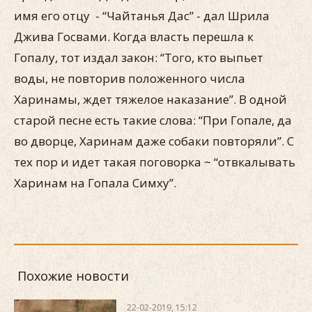
имя его отцу - “Чайтанья Дас” - дал Шрила
Джива Госвами. Когда власть перешла к
Гопалу, тот издал закон: “Того, кто выпьет
воды, не повторив положенного числа
Харинамы, ждет тяжелое наказание”. В одной
старой песне есть такие слова: “При Гопале, да
во дворце, Харинам даже собаки повторяли”. С
тех пор и идет такая поговорка ~ “отвкалывать
Харинам на Гопала Симху”.
Похожие новости
22-02-2019, 15:12