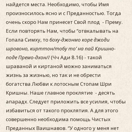
найдется места. Необходимо, чтобы Имя
произносилось ясно и с Преданностью. Тогда
очень скоро Нам принесет Свой плод - Прему.
Если повторять Нам, чтобы “отвкалывать на
Гопала Симху, то
боху-джонмо коре джоди
шровоно, кирттон/тобу то’ на пай Кришно-
поде Премо-дхон/
/ (Чч Ади 8.16) - такой
шраваной и киртаной можно заниматься
жизнь за жизнью, но так и не обрести
богатства Любви к лотосным Стопам Шри
Кришны. Наше главное проклятие - десять
апарадх. Следует приложить все усилия, чтобы
избавиться от такого проклятия. А для этого
совершенно необходима помощь Чистых
Преданных Ваишнавов. “У одного у меня нет