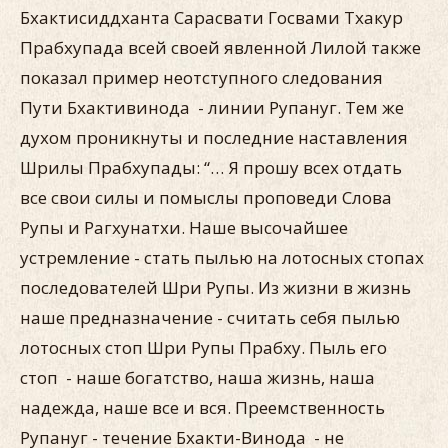
Бхактисиддханта Сарасвати Госвами Тхакур
Прабхупада всей своей явленной Лилой также
показал пример неотступного следования
Пути Бхактивинода - линии Рупануг. Тем же
духом проникнуты и последние наставления
Шрилы Прабхупады: “… Я прошу всех отдать
все свои силы и помыслы проповеди Слова
Рупы и Рагхунатхи. Наше высочайшее
устремление - стать пылью на лотосных стопах
последователей Шри Рупы. Из жизни в жизнь
наше предназначение - считать себя пылью
лотосных стоп Шри Рупы Прабху. Пыль его
стоп - наше богатство, наша жизнь, наша
надежда, наше все и вся. Преемственность
Рупануг - течение Бхакти-Винода - не