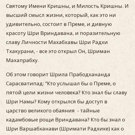
Святому Имени Кришны, и Милость Кришны. И
высший смысл жизни, который, как это ни
удивительно, состоит в Преме, и дивную
красоту Шри Вриндавана, и поразительную
славу Личности Махабхавы Шри Радхи
Тхакурани, - все это открыл Он, Шриман
Махапрабху.
Об этом говорит Шрила Прабодхананда
Сарасватипад: “Кто услышал бы о Преме, о
пятой цели жизни человека? Кто знал бы славу
Шри Намы? Кому открылся бы доступ в
царство великого обаяния - тайные
кадамбовые рощи Вриндавана? Кто бы знал о
Шри Варшабханави (Шримати Радхике) как о