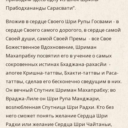
Прабодхананды Сарасвати”.
Вложив в сердце Своего Шри Рупы Госвами - в
сердце Своего самого дорогого, в сердце самой
Своей души, самой Своей Премы - все Свое
Божественное Вдохновение, Шриман
Махапрабху посвятил его в учение о самых
сокровенных истинах Бхаджана-рахасйи -
апогее Кришна-таттвы, Бхакти-таттвы и Раса-
таттвы, сделав его бесконечно сведущим в них.
Он вечный Спутник Шриман Махапрабху; во
Враджа-Лиле он Шри Рупа Манджари,
возлюбленная Спутница Шри Радхи. Кто без
него сможет понять желание Сердца Шри
Радхи или желание Сердца Шри Чайтаньи,