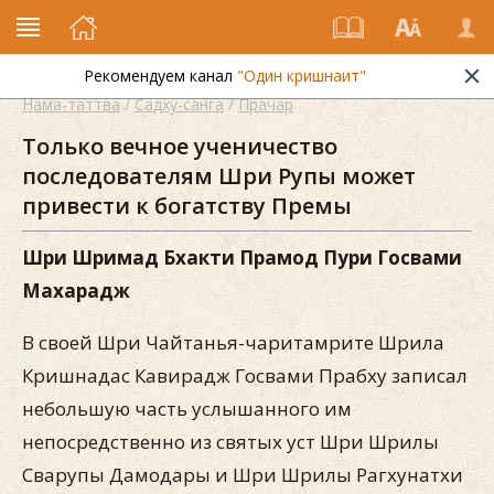
Рекомендуем канал
"Один кришнаит"
Нама-таттва
/
Садху-санга
/
Прачар
Только вечное ученичество
последователям Шри Рупы может
привести к богатству Премы
Шри Шримад Бхакти Прамод Пури Госвами
Махарадж
В своей Шри Чайтанья-чаритамрите Шрила
Кришнадас Кавирадж Госвами Прабху записал
небольшую часть услышанного им
непосредственно из святых уст Шри Шрилы
Сварупы Дамодары и Шри Шрилы Рагхунатхи