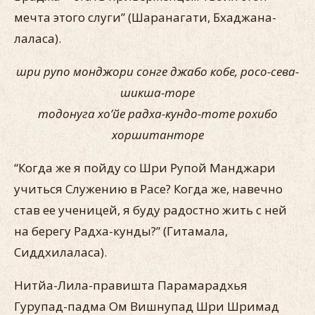
мечта этого слуги” (Шаранагати, Бхаджана-
лаласа).
шри рупо монджори сонге джабо кобе,
росо-сева-
шикша-торе
тодонуга хо’йе радха-кундо-тоте рохибо
хоршитанторе
“Когда же я пойду со Шри Рупой Манджари
учиться Служению в Расе? Когда же, навечно
став ее ученицей, я буду радостно жить с ней
на берегу Радха-кунды?” (Гитамала,
Сиддхилаласа).
Нитйа-Лила-правишта Парамарадхья
Гурупад-падма Ом Вишнупад Шри Шримад