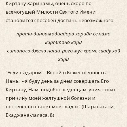
Киртану Харинамы, очень скоро по
всемогущей Милости Святого Имени
становится способен достичь невозможного.
проти-диноджодиадоро корийа се намо
кирттоно кори
ситополо джено наши’ рого-мул кроме сваду хой
хари
“Если с адаром - Верой в Божественность
Намы - я буду день за днем совершать Его
Киртану, Нам, подобно леденцам, уничтожит
причину моей желтушной болезни и
постепенно станет мне сладок” (Шаранагати,
Бхаджана-лаласа, 8)