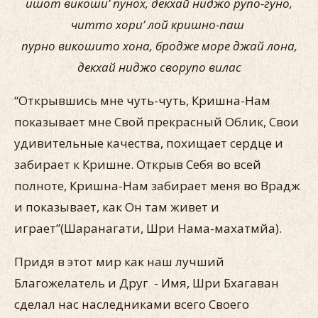
ишот викоши’ пунох, декхай ниджо рупо-гуно,
читто хори’ лой кришно-паш
пурно викошито хона, бродже море джай лона,
декхай ниджо сворупо вилас
“Открывшись мне чуть-чуть, Кришна-Нам
показывает мне Свой прекрасный Облик, Свои
удивительные качества, похищает сердце и
забирает к Кришне. Открыв Себя во всей
полноте, Кришна-Нам забирает меня во Врадж
и показывает, как Он там живет и
играет”(Шаранагати, Шри Нама-махатмйа).
Придя в этот мир как наш лучший
Благожелатель и Друг - Имя, Шри Бхагаван
сделал нас наследниками всего Своего