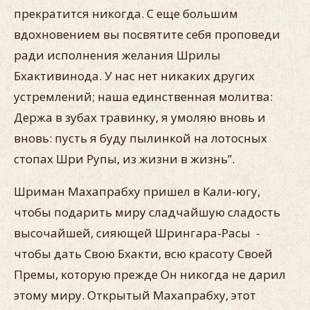
прекратится никогда. С еще большим
вдохновением вы посвятите себя проповеди
ради исполнения желания Шрилы
Бхактивинода. У нас нет никаких других
устремлений; наша единственная молитва:
Держа в зубах травинку, я умоляю вновь и
вновь: пусть я буду пылинкой на лотосных
стопах Шри Рупы, из жизни в жизнь”.
Шриман Махапрабху пришел в Кали-югу,
чтобы подарить миру сладчайшую сладость
высочайшей, сияющей Шрингара-Расы -
чтобы дать Свою Бхакти, всю красоту Своей
Премы, которую прежде Он никогда не дарил
этому миру. Открытый Махапрабху, этот