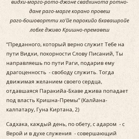
видхи-марго-рото-джоне свадхинота ротно-
дане раго-марге корано провеш
раго-бошовортти хо’йе парокийо бхавашройе
лобхе дживо Кришно-премавеш
“Преданного, который верно служит Тебе на
пути Видхи, покорности Слову Писаний, Ты
направляешь по пути Раги, подарив ему
драгоценность - свободу служить. Тогда
движимая желанием своего сердца,
отдавшаяся Паракийа-Бхаве джива попадает
под власть Кришна-Премы” (Калйана-
калпатару, Гуна Киртана, 2)
Садхака, каждый день, по обету, с адаром - с
Верой и в духе служения - совершающий