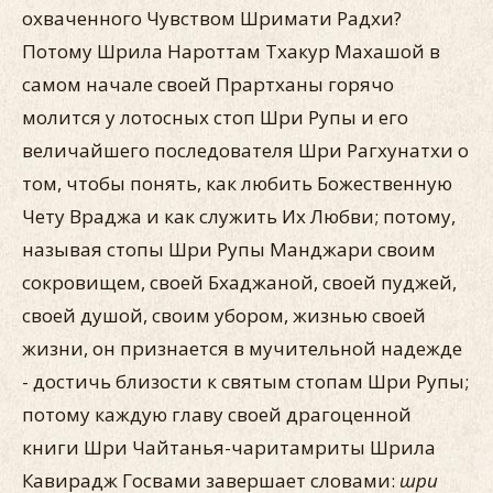
охваченного Чувством Шримати Радхи?
Потому Шрила Нароттам Тхакур Махашой в
самом начале своей Прартханы горячо
молится у лотосных стоп Шри Рупы и его
величайшего последователя Шри Рагхунатхи о
том, чтобы понять, как любить Божественную
Чету Враджа и как служить Их Любви; потому,
называя стопы Шри Рупы Манджари своим
сокровищем, своей Бхаджаной, своей пуджей,
своей душой, своим убором, жизнью своей
жизни, он признается в мучительной надежде
- достичь близости к святым стопам Шри Рупы;
потому каждую главу своей драгоценной
книги Шри Чайтанья-чаритамриты Шрила
Кавирадж Госвами завершает словами:
шри