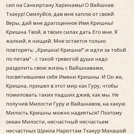
сил на Санкиртану Харинамы! О Вайшнав
Тхакур! Смилуйся, дав мне каплю от своей
Веры, дай мне драгоценное Имя Кришны!
Кришна Твой, в твоих силах дать Его мне. Я
жалкий, я нищий. Мне остается только
повторять: „Кришна! Кришна!” и идти за тобой
по пятам” - с такой тревогой души надо
разделить свою жизнь с Вайшнавами,
посвятившими себя Имени Кришны. И Он же,
Кришна, пришел в этот мир как Гуру, чтобы
помиловать таких падших джив, как мы. Не
получив Милости Гуру и Вайшнавов, на какую
Милость Кришны можно надеяться? Поэтому
океан Милости, несчастный несчастьем
несчастных Шрила Нароттам Тхакур Махашой