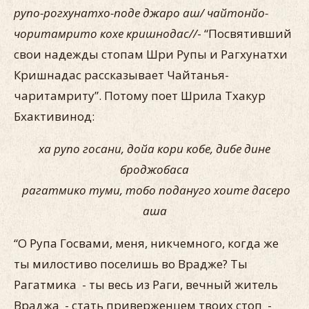
рупо-рогхунатхо-поде джаро аш/ чайтонйо-
чоритамрито кохе кришнодас//
- “Посвятивший
свои надежды стопам Шри Рупы и Рагхунатхи
Кришнадас рассказывает Чайтанья-
чаритамриту”. Потому поет Шрила Тхакур
Бхактивинод:
ха рупо госани, дойа кори кобе, дибе дине
броджобаса
рагатмико туми, тобо подануго хоите дасеро
аша
“О Рупа Госвами, меня, никчемного, когда же
ты милостиво поселишь во Врадже? Ты
Рагатмика - ты весь из Раги, вечный житель
Враджа - стать приверженцем твоих стоп -