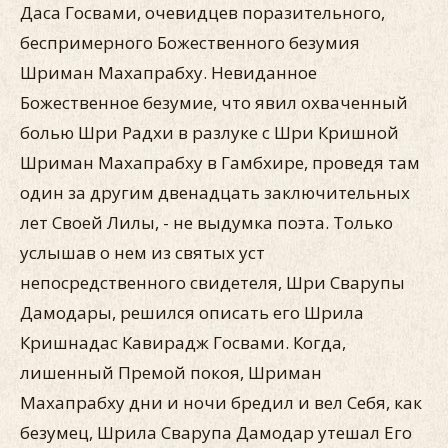
Даса Госвами, очевидцев поразительного,
беспримерного Божественного безумия
Шриман Махапрабху. Невиданное
Божественное безумие, что явил охваченный
болью Шри Радхи в разлуке с Шри Кришной
Шриман Махапрабху в Гамбхире, проведя там
один за другим двенадцать заключительных
лет Своей Лилы, - не выдумка поэта. Только
услышав о нем из святых уст
непосредственного свидетеля, Шри Сварупы
Дамодары, решился описать его Шрила
Кришнадас Кавирадж Госвами. Когда,
лишенный Премой покоя, Шриман
Махапрабху дни и ночи бредил и вел Себя, как
безумец, Шрила Сварупа Дамодар утешал Его