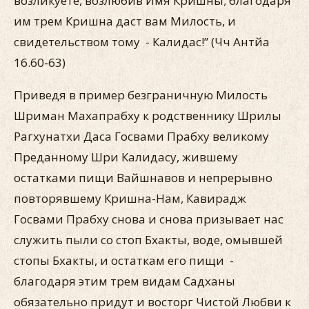
возликуете, возлюбив Имя Кришны; благодаря
им трем Кришна даст вам Милость, и
свидетельством тому - Калидас!” (Чч Антйа
16.60-63)
Приведя в пример безграничную Милость
Шриман Махапрабху к родственнику Шрилы
Рагхунатхи Даса Госвами Прабху великому
Преданному Шри Калидасу, жившему
остатками пищи Вайшнавов и непрерывно
повторявшему Кришна-Нам, Кавирадж
Госвами Прабху снова и снова призывает нас
служить пыли со стоп Бхакты, воде, омывшей
стопы Бхакты, и остаткам его пищи -
благодаря этим трем видам Садханы
обязательно придут и восторг Чистой Любви к