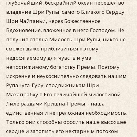
глубочайший, бескрайний океан перешел во
владение Шри Рупы, самого Близкого Сердцу
Шри Чайтаньи, через Божественное
Вдохновение, вложенное в него Господом. Не
получив сполна Милость Шри Рупы, никто не
сможет даже приблизиться к этому
недосягаемому для чувств и ума,
непостижимому богатству Премы. Поэтому
искренне и неукоснительно следовать нашим
Рупануга-Гуру, сподвижникам Шри
Махапрабху в Его величайшей милостивой
Лиле раздачи Кришна-Премы, - наша
единственная и непреложная необходимость.
Только они способны оросить наше высохшее
сердце и затопить его нектарным потоком