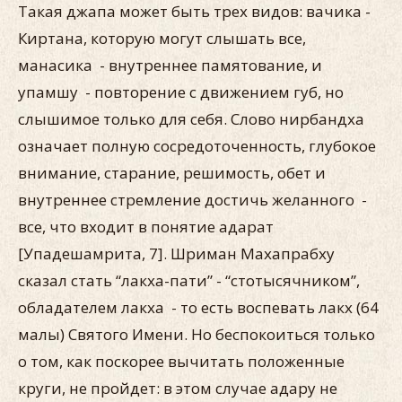
Такая джапа может быть трех видов: вачика -
Киртана, которую могут слышать все,
манасика - внутреннее памятование, и
упамшу - повторение с движением губ, но
слышимое только для себя. Слово нирбандха
означает полную сосредоточенность, глубокое
внимание, старание, решимость, обет и
внутреннее стремление достичь желанного -
все, что входит в понятие адарат
[Упадешамрита, 7]. Шриман Махапрабху
сказал стать “лакха-пати” - “стотысячником”,
обладателем лакха - то есть воспевать лакх (64
малы) Святого Имени. Но беспокоиться только
о том, как поскорее вычитать положенные
круги, не пройдет: в этом случае адару не