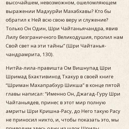
высочайшем, невозможном, ошеломляющем
выражении Мадхурйи Махабхавы? Кто бы
обратил к Ней всю свою веру и служение?
Только Он Один, Шри Чайтаньячандра, явив
Лилу безграничного Великодушия, пролил нам
Свой свет на эти тайны” (Шри Чайтанья-
чандрамрита, 130).
Нитйа-лила-правишта Ом Вишнупад Шри
Шримад Бхактивинод Тхакур в своей книге
“Шриман Махапрабхур Шикша” в конце пятой
главы написал: “Именно Он, Джагад-Гуру Шри
Чайтаньядев, принес в этот мир полную
амриты Шри Кришна-Расу, до Него такую Расу
не приносил никто, и, чтобы показать это, мы
приводим здесь одну из шлок Шрилы