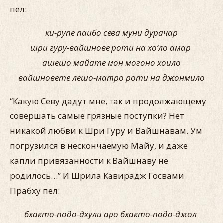
пел:
ки-рупе паибо сева муни дурачар
шри гуру-вайшнове роти на хо’ло амар
ашешо майате мон могоно хоило
вайшновете лешо-матро роти на джонмило
“Какую Севу дадут мне, так и продолжающему
совершать самые грязные поступки? Нет
никакой любви к Шри Гуру и Вайшнавам. Ум
погрузился в нескончаемую Майу, и даже
капли привязанности к Вайшнаву не
родилось…” И Шрила Кавирадж Госвами
Прабху пел:
бхакто-подо-дхули аро бхакто-подо-джол