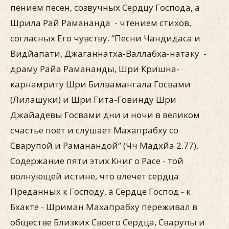
пением песен, созвучных Сердцу Господа, а
Шрила Рай Рамананда - чтением стихов,
согласных Его чувству. “Песни Чандидаса и
Видйапати, Джаганнатха-Валлабха-натаку -
драму Райа Рамананды, Шри Кришна-
карнамриту Шри Билвамангала Госвами
(Лилашуки) и Шри Гита-Говинду Шри
Джайадевы Госвами дни и ночи в великом
счастье поет и слушает Махапрабху со
Сварупой и Раманандой” (Чч Мадхйа 2.77).
Содержание пяти этих Книг о Расе - той
волнующей истине, что влечет сердца
Преданных к Господу, а Сердце Господ - к
Бхакте - Шриман Махапрабху переживал в
обществе Близких Своего Сердца, Сварупы и