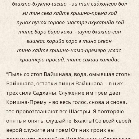
бхакто-бхукто-шешо - эи тин садхонеро бол
эи тин сева хайте кришно-према хой
пунох пунох сорвво-шастре пхукарийа кой
тате баро баро кохи - шуно бхакто-гон
вишвас корийа коро э тино севон
тино хайте кришно-намо-премеро уллас
кришнеро просад, тате сакши калидас
“Пыль со стоп Вайшнава, вода, омывшая стопы
Вайшнава, остатки пищи Вайшнава - в них
трех сила Садханы. Служение им трем дает
Кришна-Прему - во весь голос, снова и снова,
это провозглашают все Шастры. Я повторяю
опять и опять: слушайте, Бхакты! Со всей своей
верой служите им трем! От них троих вы