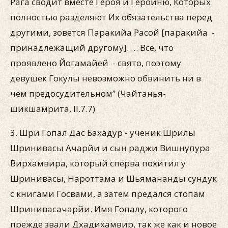
Рага сводит вместе Героя и Героиню, Которых
полностью разделяют Их обязательства перед
другими, зовется Паракийа Расой [паракийа -
принадлежащий другому]. … Все, что
проявлено Йогамайей - свято, поэтому
девушек Гокулы невозможно обвинить ни в
чем предосудительном” (Чайтанья-
шикшамрита, II.7.7)
3. Шри Гопал Дас Бахадур - ученик Шрилы
Шринивасы Ачарйи и сын раджи Вишнупура
Вирхамвира, который сперва похитил у
Шринивасы, Нароттама и Шьямананды сундук
с книгами Госвами, а затем предался стопам
Шринивасачарйи. Имя Гопалу, которого
прежде звали Дхадихамвир, так же как и новое