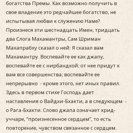
богатства Премы. Как возможно получить в
свое владение это редчайшее богатство, не
испытывая любви к служению Наме?
Произнеся эти шестнадцать Имен, тридцать
два Слога Махамантры, Сам Шриман
Махапрабху сказал о ней: Я сказал вам
Махамантру. Воспевайте ее как джапу,
воспевайте ее с нирбандхой; от нее придут к
вам все совершенства; воспевайте ее
непрерывно - кроме этого, нет иных правил.
Здесь в первом стихе Господь дает
наставления о Вайдхи-Бхакти, а в следующем -
о Рага-Бхакти. Слово джапа означает хрид-
уччаре, “произнесенное сердцем”, то есть
повторение, чувством связанное с сердцем.