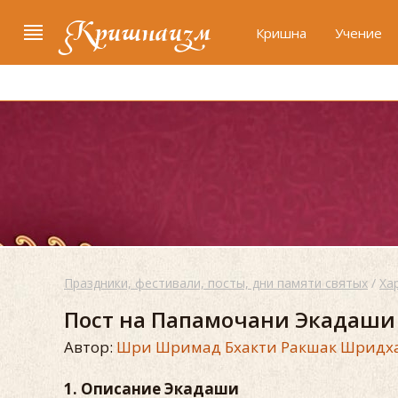
Кришнаизм
Кришна
Учение
Праздники, фестивали, посты, дни памяти святых
/
Ха
Пост на Папамочани Экадаши
Автор:
Шри Шримад Бхакти Ракшак Шридх
1. Описание Экадаши