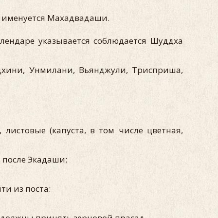
и именуется Махадвадаши.
алендаре указывается соблюдается Шуддха
хини, Унмилани, Вьянджули, Трисприша,
листовые (капуста, в том числе цветная,
 после Экадаши;
и из поста:
 должны принять зерновой прасад.