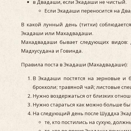
в Двадаши, если Экадаши не чистый.
Если Экадаши переносится на Два
В какой лунный день (титхи) соблюдаетс
Экадаши или Махадвадаши.
Махадвадаши бывает следующих видов: 
Мадхусудана и Говинда.
Правила поста в Экадаши (Махадвадаши):
В Экадаши постятся на зерновые и б
брокколи; травяной чай; листовые специ
Нужно воздержаться от близких отноше
Нужно стараться как можно больше бы
На следующий день после Шуддха Эка
те, кто постились на сухую, долж
те, кто во время Экадаши приним