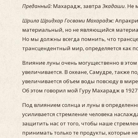
Преданный:
Махарадж, завтра
Экадаши
. Не
Шрила Шридхар Госвами Махарадж:
Апракри
материальный, но не являющийся материал
Но мы должны всегда помнить, что трансц
трансцендентный мир, определяется как 
Влияние луны очень могущественно в этом м
увеличивается. В океане, Самудре, также 
увеличивается объем воды повсюду в мире. 
Об этом говорил мой Гуру Махарадж в 1927 
Под влиянием солнца и луны в определенны
усиливается стремление человека наслаждат
защитить нас от того, чтобы наше стремле
принимать только те продукты, которые не