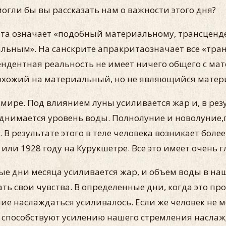
 могли бы вы рассказать нам о важности этого дня?
та означает «подобный материальному, трансценд
ьным». На санскрите апракритаозначает все «тран
ендентная реальность не имеет ничего общего с ма
похожий на материальный, но не являющийся мате
ире. Под влиянием луны усиливается жар и, в резул
поднимается уровень воды. Полнолуние и новолуние
В результате этого в теле человека возникает боле
или 1928 году на Курукшетре. Все это имеет очень 
е дни месяца усиливается жар, и объем воды в наш
ь свои чувства. В определенные дни, когда это пр
ние наслаждаться усиливалось. Если же человек не 
 способствуют усилению нашего стремления наслажд