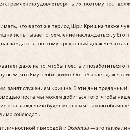
я стремлению удовлетворять их, поэтому пост долже
имать, что в этот же период Шри Кришна также чув
ишна испытывает стремление наслаждаться, у Его 
 наслаждаться, поэтому преданный должен быть за
 хватает даже на то, чтобы поесть и позаботиться 
ну всем, что Ему необходимо. Он забывает даже пр
дни, занят служением Кришне. В эти дни преданный
помощью поста мы можем добиться того, чтобы наше 
ение к наслаждению будет меньшим. Таково обычное 
одимо соблюдать.
дает личностной природой и
Экадаши
— это также ли