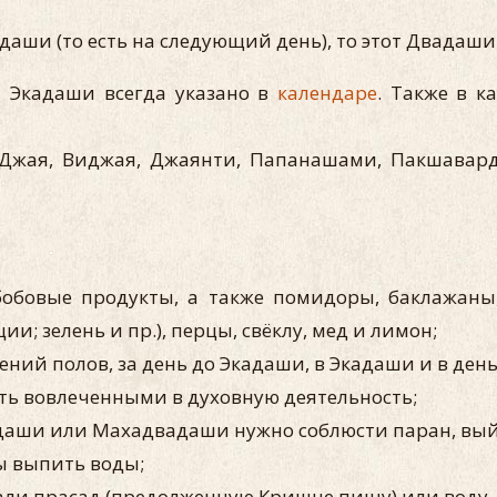
даши (то есть на следующий день), то этот Двадаш
я Экадаши всегда указано в
календаре
. Также в к
Джая, Виджая, Джаянти, Папанашами, Пакшавард
обовые продукты, а также помидоры, баклажаны, 
и; зелень и пр.), перцы, свёклу, мед и лимон;
ний полов, за день до Экадаши, в Экадаши и в день
ть вовлеченными в духовную деятельность;
даши или Махадвадаши нужно соблюсти паран, выйт
ны выпить воды;
али прасад (предолженную Кришне пищу) или воду,