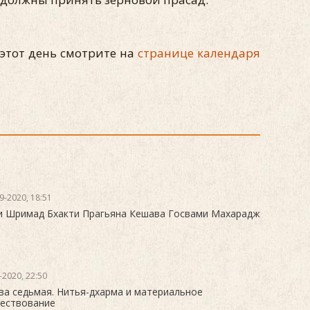
этот день смотрите на
странице календаря
9-2020, 18:51
 Шримад Бхакти Прагьяна Кешава Госвами Махарадж
-2020, 22:50
ва седьмая. Нитья-дхарма и материальное
ествование