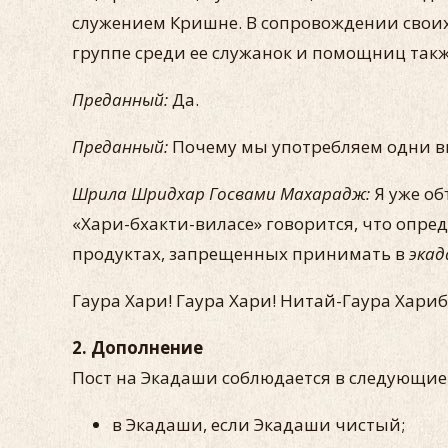
служением Кришне. В сопровождении своих
группе среди ее служанок и помощниц такж
Преданный:
Да.
Преданный:
Почему мы употребляем одни в
Шрила Шридхар Госвами Махарадж:
Я уже об
«Хари-бхакти-виласе» говорится, что опр
продуктах, запрещенных принимать в
эка
Гаура Хари! Гаура Хари! Нитай-Гаура Хариб
2. Дополнение
Пост на Экадаши соблюдается в следующие 
в Экадаши, если Экадаши чистый;