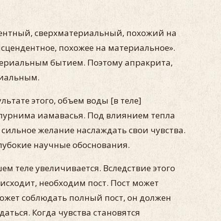
ентный, сверхматериальный, похожий на
сцендентное, похожее на материальное».
териальным бытием. Поэтому апракрита,
риальным.
ьтате этого, объем воды [в теле]
,пурнима иамавасья. Под влиянием тепла
е сильное желание наслаждать свои чувства.
глубокие научные обоснования.
ем теле увеличивается. Вследствие этого
оисходит, необходим пост. Пост может
может соблюдать полный пост, он должен
аться. Когда чувства становятся