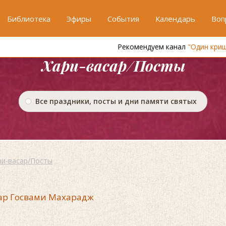
Библиотека
Эфиры
События
Календарь
Воп
Рекомендуем канал
"Один кришнаит"
Хари-васар/Посты
Все праздники, посты и дни памяти святых
ри-васар/Посты
ар Госвами Махарадж