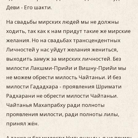
Деви - Его шакти.
На свадьбы мирских людей мы не должны
ходить, так как к нам придут такие же мирские
желания. Но на свадьбах трансцендентных
Личностей у нас уйдут желания жениться,
выходить замуж за мирских личностей. Без
милости Лакшми-Прийи и Вишну-Прийи мы
не можем обрести милость Чайтаньи. И без
милости Гададхара - проявления Шримати
Радхарани не обрести милости Чайтаньи.
Чайтанья Махапрабху ради полноты
проявления милости, ради полноты лилы,
принял жён.
А также и без милости Нитьянанды, я не приму