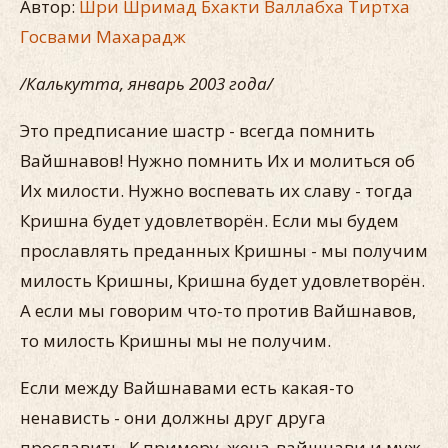
Автор:
Шри Шримад Бхакти Валлабха Тиртха
Госвами Махарадж
/Калькутта, январь 2003 года/
Это предписание шастр - всегда помнить
Вайшнавов! Нужно помнить Их и молиться об
Их милости. Нужно воспевать их славу - тогда
Кришна будет удовлетворён. Если мы будем
прославлять преданных Кришны - мы получим
милость Кришны, Кришна будет удовлетворён.
А если мы говорим что-то против Вайшнавов,
то милость Кришны мы не получим.
Если между Вайшнавами есть какая-то
ненависть - они должны друг друга
прославить. К примеру, жена-вайшнави и муж-