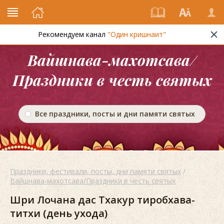
Рекомендуем канал
"Один кришнаит"
Вайшнава-махотсава/
Праздники в честь святых
Все праздники, посты и дни памяти святых
Праздники, фестивали, посты, дни памяти святых
/
Вайшнава-махотсава/Праздники в честь святых
Шри Лочана дас Тхакур тиробхава-
титхи (день ухода)