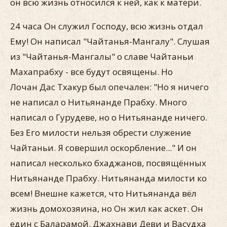
он всю жизнь относился к ней, как к матери.
24 часа Он служил Господу, всю жизнь отдал
Ему! Он написал "Чайтанья-Мангалу". Слушая
из "Чайтанья-Мангалы" о славе Чайтаньи
Махапрабху - все будут освящены. Но
Лочан Дас Тхакур был опечален: "Но я ничего
не написал о Нитьянанде Прабху. Много
написал о Гурудеве, но о Нитьянанде ничего.
Без Его милости нельзя обрести служение
Чайтаньи. Я совершил оскорбление..." И он
написал несколько бхаджанов, посвящённых
Нитьянанде Прабху. Нитьянанда милости ко
всем! Внешне кажется, что Нитьянанда вёл
жизнь домохозяина, но Он жил как аскет. Он
един с Баларамой. Джахнави Деви и Васудха