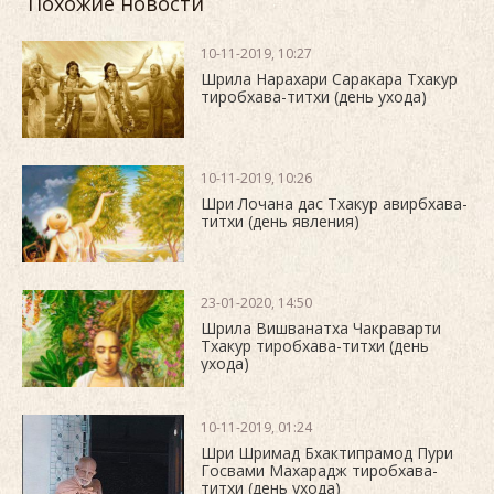
Похожие новости
10-11-2019, 10:27
Шрила Нарахари Саракара Тхакур
тиробхава-титхи (день ухода)
10-11-2019, 10:26
Шри Лочана дас Тхакур авирбхава-
титхи (день явления)
23-01-2020, 14:50
Шрила Вишванатха Чакраварти
Тхакур тиробхава-титхи (день
ухода)
10-11-2019, 01:24
Шри Шримад Бхактипрамод Пури
Госвами Махарадж тиробхава-
титхи (день ухода)