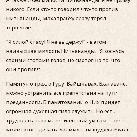
никого. Если кто-то говорил что-то против
Нитьянанды, Махапрабху сразу терял
терпение.
"Я силой спасу! Я не выдержу!" - в этом
наивысшая милость Нитьянанды. "Я коснусь
своими стопами голов, не смотря на то, что
они против!"
Памятуя о трех: о Гуру, Вайшнавах, Бхагаване,
можно устранить все препятствия на пути
преданности. В памятовании о Них придет
огромная духовная сила служить. Но есть
трудность: наш материальный ум сам — не
может этого делать. Без милости шуддха-бхакт