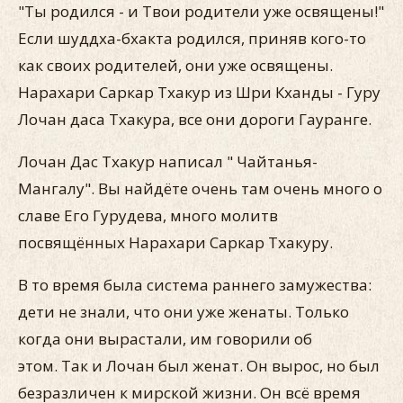
"Ты родился - и Твои родители уже освящены!"
Если шуддха-бхакта родился, приняв кого-то
как своих родителей, они уже освящены.
Нарахари Саркар Тхакур из Шри Кханды - Гуру
Лочан даса Тхакура, все они дороги Гауранге.
Лочан Дас Тхакур написал " Чайтанья-
Мангалу". Вы найдёте очень там очень много о
славе Его Гурудева, много молитв
посвящённых Нарахари Саркар Тхакуру.
В то время была система раннего замужества:
дети не знали, что они уже женаты. Только
когда они вырастали, им говорили об
этом. Так и Лочан был женат. Он вырос, но был
безразличен к мирской жизни. Он всё время