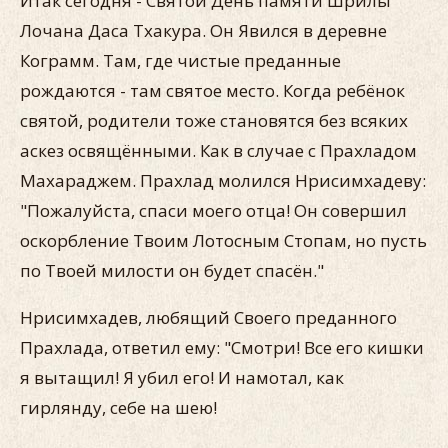
Итак сегодня - Святой День памяти Шрилы
Лочана Даса Тхакура. Он Явился в деревне
Кограмм. Там, где чистые преданные
рождаются - там святое место. Когда ребёнок
святой, родители тоже становятся без всяких
аскез освящёнными. Как в случае с Прахладом
Махараджем. Прахлад молился Нрисимхадеву:
"Пожалуйста, спаси моего отца! Он совершил
оскорбление Твоим Лотосным Стопам, но пусть
по Твоей милости он будет спасён."
Нрисимхадев, любящий Своего преданного
Прахлада, ответил ему: "Смотри! Все его кишки
я вытащил! Я убил его! И намотал, как
гирлянду, себе на шею!