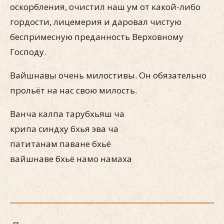
оскорбления, очистил наш ум от какой-либо
гордости, лицемерия и даровал чистую
беспримесную преданность Верховному
Господу.
Вайшнавы очень милостивы. Он обязательно
прольёт на нас свою милость.
Ванча калпа тарубхьяш ча
крипа синдху бхья эва ча
патитанам паване бхьё
вайшнаве бхьё намо намаха