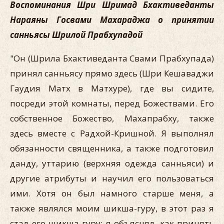
Воспоминания Шри Шримад Бхактиведанты
Нараяны Госвами Махараджа о принятии
санньясы Шрилой Прабхупадой
"Он (Шрила Бхактиведанта Свами Прабхупада)
принял санньясу прямо здесь (Шри Кешаваджи
Гаудия Матх в Матхуре), где вы сидите,
посреди этой комнаты, перед Божествами. Его
собственное Божество, Махапрабху, также
здесь вместе с Радхой-Кришной. Я выполнял
обязанности священника, а также подготовил
данду, уттарию (верхняя одежда санньяси) и
другие атрибуты и научил его пользоваться
ими. Хотя он был намного старше меня, а
также являлся моим шикша-гуру, в этот раз я
стал его шикша-гуру: я объяснял, как принять