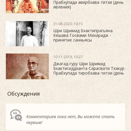
Прабхупада авирбхава-титхи (день
явления)
31-08-2020, 10:15
Шри Шримад Бхактипрагьяна
Кешава Госвами Махарадж -
принятие санньясы
10-11-2019, 10:27
Джагад-гуру Шри Шримад
Бхактисиддханта Сарасвати Тхакур
Прабхупада тиробхава-титхи (день
ухода)
Обсуждения
Комментариев пока нет, Вы можете стать
первым!