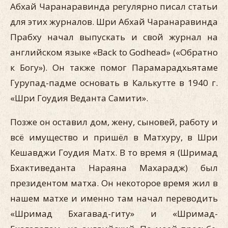
Абхай Чаранаравинда регулярно писал статьи
для этих журналов. Шри Абхай Чаранаравинда
Прабху начал выпускать и свой журнал на
английском языке «Back to Godhead» («Обратно
к Богу»). Он также помог Парамарадхьятаме
Гурупад-падме основать в Калькутте в 1940 г.
«Шри Гоудия Веданта Самити».
Позже он оставил дом, жену, сыновей, работу и
всё имущество и пришёл в Матхуру, в Шри
Кешавджи Гоудия Матх. В то время я (Шримад
Бхактиведанта Нараяна Махарадж) был
президентом матха. Он некоторое время жил в
нашем матхе и именно там начал переводить
«Шримад Бхагавад-гиту» и «Шримад-