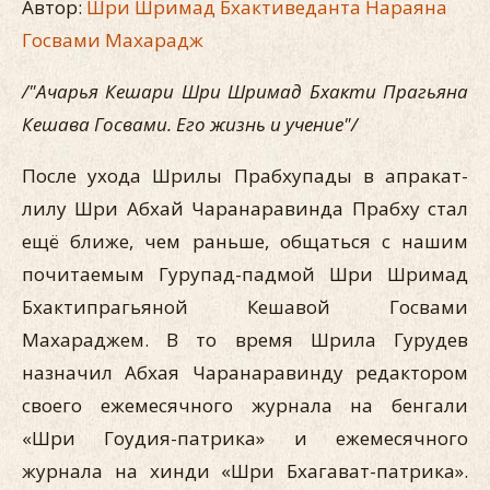
Автор:
Шри Шримад Бхактиведанта Нараяна
Госвами Махарадж
/"Ачарья Кешари Шри Шримад Бхакти Прагьяна
Кешава Госвами. Его жизнь и учение"/
После ухода Шрилы Прабхупады в апракат-
лилу Шри Абхай Чаранаравинда Прабху стал
ещё ближе, чем раньше, общаться с нашим
почитаемым Гурупад-падмой Шри Шримад
Бхактипрагьяной Кешавой Госвами
Махараджем. В то время Шрила Гурудев
назначил Абхая Чаранаравинду редактором
своего ежемесячного журнала на бенгали
«Шри Гоудия-патрика» и ежемесячного
журнала на хинди «Шри Бхагават-патрика».