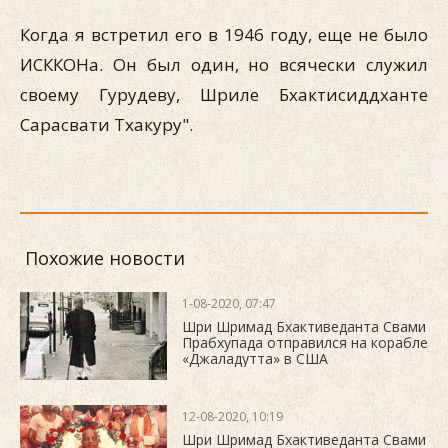
Когда я встретил его в 1946 году, еще не было
ИСККОНа. Он был один, но всячески служил
своему Гурудеву, Шриле Бхактисиддханте
Сарасвати Тхакуру".
Похожие новости
1-08-2020, 07:47
Шри Шримад Бхактиведанта Свами
Прабхупада отправился на корабле
«Джаладутта» в США
12-08-2020, 10:19
Шри Шримад Бхактиведанта Свами