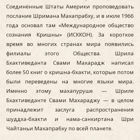
Соединённые Штаты Америки проповедовать
послание Шримана Махапрабху, и в июле 1966
года основал там «Международное общество
сознания Кришны» (ИСККОН). За короткое
время во многих странах мира появились
филиалы этого Общества. Шрила
Бхактиведанта Свами Махарадж написал
более 50 книг о кришна-бхакти, которые потом
были переведены на многие языки мира.
Именно этому махапуруше — Шриле
Бхактиведанте Свами Махараджу — в целом
принадлежит заслуга распространения
шуддха-бхакти и нама-санкиртана Шри
Чайтаньи Махапрабху по всей планете.