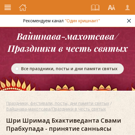
Рекомендуем канал
"Один кришнаит"
Вайшнава-махотсава/
Праздники в честь святых
Все праздники, посты и дни памяти святых
Праздники, фестивали, посты, дни памяти святых
/
Вайшнава-махотсава/Праздники в честь святых
Шри Шримад Бхактиведанта Свами
Прабхупада - принятие санньясы