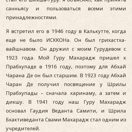
санньясу и пользоваться всеми этими
принадлежностями.
Я встретил его в 1946 году в Калькутте, когда
еще не было ИСККОНа. Он был грихастха-
вайшнавом. Он дружил с моим Гурудевом с
1923 года. Мой Гуру Махарадж пришел к
Прабхупаде в 1916 году, поэтому для Абхай
Чарана Де он был старшим. В 1923 году Абхай
Чаран Де получил посвящение у Шрилы
Прабхупады – сначала харинаму, а затем и
дикшу. В 1941 году наш Гуру Махарадж
основал Гаудия Веданта Самити, и Шрила
Бхактиведанта Свами Махарадж стал одним из
учредителей.