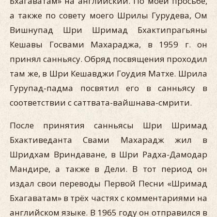
Бхагаватам» на английский. По моей просьбе,
а также по совету моего Шрилы Гурудева, Ом
Вишнупад Шри Шримад Бхактипрагьяны
Кешавы Госвами Махараджа, в 1959 г. он
принял санньясу. Обряд посвящения проходил
там же, в Шри Кешавджи Гоудия Матхе. Шрила
Гурупад-падма посвятил его в санньясу в
соответствии с саттвата-вайшнава-смрити.
После принятия санньясы Шри Шримад
Бхактиведанта Свами Махарадж жил в
Шридхам Вриндаване, в Шри Радха-Дамодар
Мандире, а также в Дели. В тот период он
издал свои переводы Первой Песни «Шримад
Бхагаватам» в трёх частях с комментариями на
английском языке. В 1965 году он отправился в