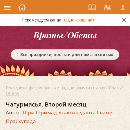
Рекомендуем канал
"Один кришнаит"
Враты/Обеты
Все праздники, посты и дни памяти святых
Праздники, фестивали, посты, дни памяти святых
/
Враты/
Обеты
Чатурмасья. Второй месяц
Автор:
Шри Шримад Бхактиведанта Свами
Прабхупада