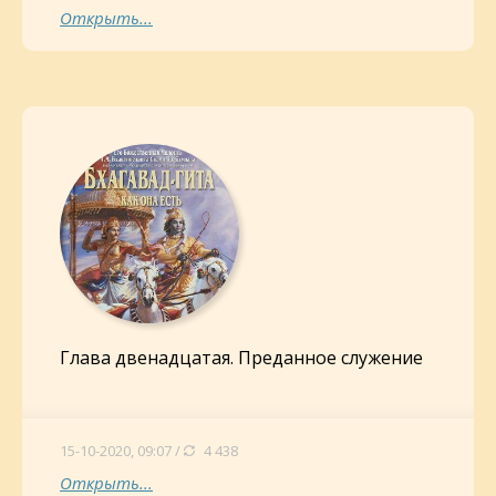
Открыть...
Глава двенадцатая. Преданное служение
15-10-2020, 09:07 /
4 438
Открыть...