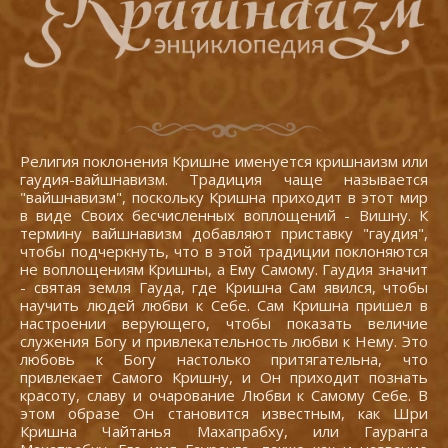
Религия поклонения Кришне именуется кришнаизм или
гаудия-вайшнавизм. Традиция чаще называется
"вайшнавизм", поскольку Кришна приходит в этот мир
в виде Своих бесчисленных воплощений - Вишну. К
термину вайшнавизм добавляют приставку "гаудия",
чтобы подчеркнуть, что в этой традиции поклоняются
не воплощениям Кришны, а Ему Самому. Гаудия значит
- святая земля Гауда, где Кришна Сам явился, чтобы
научить людей любви к Себе. Сам Кришна пришел в
настроении верующего, чтобы показать величие
служения Богу и привлекательность любви к Нему. Это
любовь к Богу настолько притягательна, что
привлекает Самого Кришну, и Он приходит познать
красоту, славу и очарование Любви к Самому Себе. В
этом образе Он становится известным, как Шри
Кришна Чайтанья Махапрабху, или Гауранга