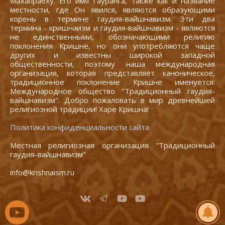
Махапрабху. Его имя Гауранга, также как и название
местности, где Он явился, являются образующими
корень в термине гаудия-вайшнавизм. Эти два
термина - кришнаизм и гаудия-вайшнавизм - являются
не единственными, обозначающими религию
поклонения Кришне, но они употребляются чаще
других и известны широкой западной
общественности, поэтому наша международная
организация, которая представляет каноническое,
традиционное поклонение Кришне именуется:
Международное общество "Традиционный гаудия-
вайшнавизм". Добро пожаловать в мир древнейшей
религиозной традиции! Харе Кришна!
Политика конфиденциальности сайта
Местная религиозная организация "Традиционный
гаудия-вайшнавизм"
info@krishnaism.ru