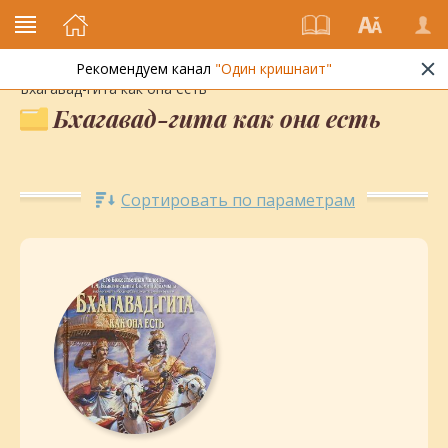
Рекомендуем канал
"Один кришнаит"
Энциклопедия кришнаизма
»
Библиотека
»
Книги
»
Бхагавад-гита как она есть
Бхагавад-гита как она есть
Сортировать по параметрам