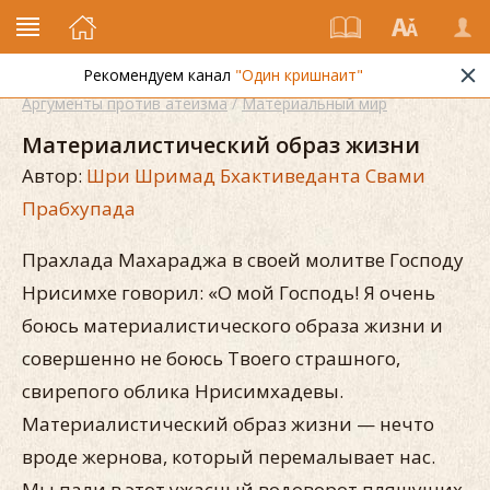
Рекомендуем канал
"Один кришнаит"
Аргументы против атеизма
/
Материальный мир
Материалистический образ жизни
Автор:
Шри Шримад Бхактиведанта Свами
Прабхупада
Прахлада Махараджа в своей молитве Господу
Нрисимхе говорил: «О мой Господь! Я очень
боюсь материалистического образа жизни и
совершенно не боюсь Твоего страшного,
свирепого облика Нрисимхадевы.
Материалистический образ жизни — нечто
вроде жернова, который перемалывает нас.
Мы пали в этот ужасный водоворот пляшущих