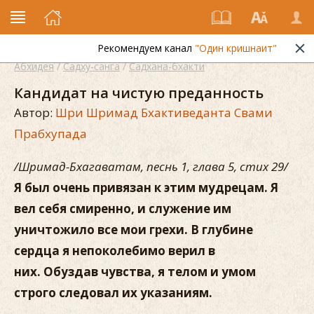
Рекомендуем канал
"Один кришнаит"
Абхидея
/
Садху-санга
/
Садхана-бхакти
Кандидат на чистую преданность
Автор:
Шри Шримад Бхактиведанта Свами
Прабхупада
/Шримад-Бхагаватам, песнь 1, глава 5, стих 29/
Я был очень привязан к этим мудрецам. Я
вел себя смиренно, и служение им
уничтожило все мои грехи. В глубине
сердца я непоколебимо верил в
них. Обуздав чувства, я телом и умом
строго следовал их указаниям.