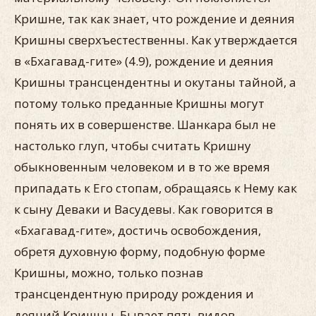
Кришне, так как знает, что рождение и деяния
Кришны сверхъестественны. Как утверждается
в «Бхагавад-гите» (4.9), рождение и деяния
Кришны трансцендентны и окутаны тайной, а
потому только преданные Кришны могут
понять их в совершенстве. Шанкара был не
настолько глуп, чтобы считать Кришну
обыкновенным человеком и в то же время
припадать к Его стопам, обращаясь к Нему как
к сыну Деваки и Васудевы. Как говорится в
«Бхагавад-гите», достичь освобождения,
обретя духовную форму, подобную форме
Кришны, можно, только познав
трансцендентную природу рождения и
деяний Кришны. Бывает пять видов