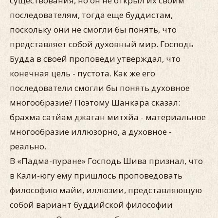
существования, но он не открыл их своим
последователям, тогда еще буддистам,
поскольку они не смогли бы понять, что
представляет собой духовный мир. Господь
Будда в своей проповеди утверждал, что
конечная цель - пустота. Как же его
последователи смогли бы понять духовное
многообразие? Поэтому Шанкара сказал:
брахма сатйам джаган митхйа - материальное
многообразие иллюзорно, а духовное -
реально.
В «Падма-пуране» Господь Шива признал, что
в Кали-югу ему пришлось проповедовать
философию майи, иллюзии, представляющую
собой вариант буддийской философии