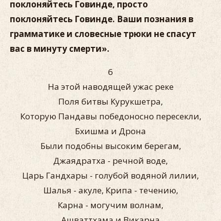
поклоняйтесь Говинде, просто
поклоняйтесь Говинде. Ваши познания в
грамматике и словесные трюки не спасут
вас в минуту смерти».
6
На этой наводящей ужас реке
Поля битвы Курукшетра,
Которую Пандавы победоносно пересекли,
Бхишма и Дрона
Были подобны высоким берегам,
Джаядратха - речной воде,
Царь Гандхары - голубой водяной лилии,
Шалья - акуле, Крипа - течению,
Карна - могучим волнам,
Ашваттхама и Викарна