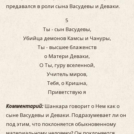
предавался в роли сына Васудевы и Деваки.
5
Ты - сын Васудевы,
Убийца демонов Камсы и Чануры,
Ты - высшее блаженств
о Матери Деваки,
О Ты, гуру вселенной,
Учитель миров,
Тебя, о Кришна,
Приветствую я
Комментарий:
Шанкара говорит о Нем как о
сыне Васудевы и Деваки. Подразумевает ли он
под этим, что поклоняется обыкновенному
материальному человеку? Он поклоняется