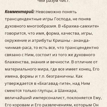
Чей разум чист.
Комментарий:
Невозможно понять
трансцендентные игры Господа, не поняв
духовного многообразия. В «Брахма-самхите»
говорится, что имя, форма, качества, игры,
окружение и атрибуты Кришны - ананда-
чинмая-раса, то есть все, что трансцендентно
связано с Ним, состоит из того же духовного
блаженства, знания и вечности. В отличие от
материального мира, где все имеет конец, Его
имена, формы и т.п. безграничны. Как
утверждается в «Бхагавад-гите», над Ним
смеются только глупцы, а Шанкара,
величайший имперсоналист, поклоняется Ему,
Его коровам и Его развлечениям, которым Он