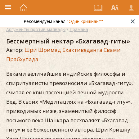
Рекомендуем канал
"Один кришнаит"
Аргументы против маявады
/
Прамана
Бессмертный нектар «Бхагавад-гиты»
Автор:
Шри Шримад Бхактиведанта Свами
Прабхупада
Веками величайшие индийские философы и
спиритуалисты превозносили «Бхагавад-гиту»,
считая ее квинтэссенцией вечной мудрости
Вед. В своих «Медитациях на «Бхагавад-гиту»»,
приводимых ниже, знаменитый философ
восьмого века Шанкара восхваляет «Бхагавад-
гиту» и ее божественного автора, Шри Кришну.
Хотя Шанкара во всем мире известен как