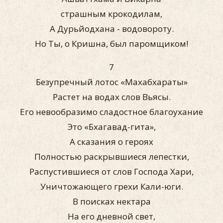
страшным крокодилам,
А Дурьйодхана - водовороту.
Но Ты, о Кришна, был паромщиком!
7
Безупречный лотос «Махабхараты»
Растет на водах слов Вьясы.
Его невообразимо сладостное благоухание
Это «Бхагавад-гита»,
А сказания о героях
Полностью раскрывшиеся лепестки,
Распустившиеся от слов Господа Хари,
Уничтожающего грехи Кали-юги.
В поисках нектара
На его дневной свет,