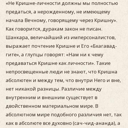
«Не Кришне-личности должны мы полностью
предаться, а нерожденному, не имеющему
начала Вечному, говорящему через Кришну».
Как говорится, дуракам закон не писан.
Шанкара, величайший из имперсоналистов,
выражает почтение Кришне и Его «Бхагавад-
гите», а глупцы говорят: «Нам ни к чему
предаваться Кришне как личности». Такие
непросвещенные люди не знают, что Кришна
абсолютен и между тем, что внутри Него и вне,
нет никакой разницы. Различие между
внутренним и внешним существует в
двойственном материальном мире. В
абсолютном мире подобного различия нет, так
как в абсолюте все духовно (сач-чид-ананда), а