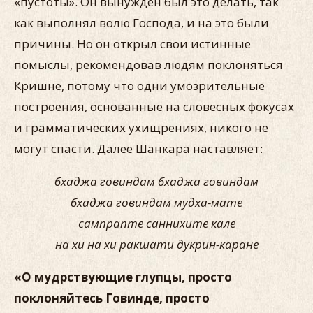
«пустоты». Он вынужден был это делать, так
как выполнял волю Господа, и на это были
причины. Но он открыл свои истинные
помыслы, рекомендовав людям поклоняться
Кришне, потому что одни умозрительные
построения, основанные на словесных фокусах
и грамматических ухищрениях, никого не
могут спасти. Далее Шанкара наставляет:
бхаджа говиндам бхаджа говиндам
бхаджа говиндам мудха-мате
сампрапте саннихите кале
на хи на хи ракшати дукрин-каране
«О мудрствующие глупцы, просто
поклоняйтесь Говинде, просто