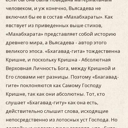
человеком, и уж конечно, Вьясадева не
включил бы ее в состав «Махабхараты». Как
явствует из приведенных выше стихов,
«Махабхарата» представляет собой историю
древнего мира, а Вьясадева - автор этого
великого эпоса. «Бхагавад-гита» тождественна
Кришне, и поскольку Кришна - Абсолютная
Верховная Личность Бога, между Кришной и
Его словами нет разницы. Поэтому «Бхагавад-
гите» поклоняются как Самому Господу
Кришне, так как они абсолютны. Тот, кто
слушает «Бхагавад-гиту» как она есть,
действительно слышит слова, исходящие
непосредственно из лотосных уст Господа. Но