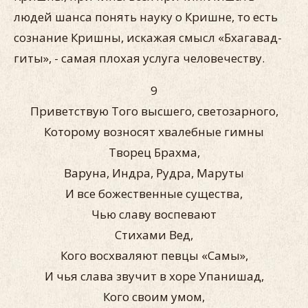
людей шанса понять науку о Кришне, то есть
сознание Кришны, искажая смысл «Бхагавад-
гиты», - самая плохая услуга человечеству.
9
Приветствую Того высшего, светозарного,
Которому возносят хвалебные гимны
Творец Брахма,
Варуна, Индра, Рудра, Маруты
И все божественные существа,
Чью славу воспевают
Стихами Вед,
Кого восхваляют певцы «Самы»,
И чья слава звучит в хоре Упанишад,
Кого своим умом,