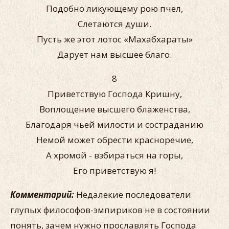
Подобно ликующему рою пчел,
Слетаются души.
Пусть же этот лотос «Махабхараты»
Дарует нам высшее благо.
8
Приветствую Господа Кришну,
Воплощение высшего блаженства,
Благодаря чьей милости и состраданию
Немой может обрести красноречие,
А хромой - взбираться на горы,
Его приветствую я!
Комментарий:
Недалекие последователи
глупых философов-эмпириков не в состоянии
понять, зачем нужно прославлять Господа