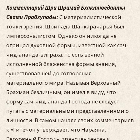
Комментарий Шри Шримад Бхактиведанты
Свами Прабхупады:
С материалистической
точки зрения, Шрипада Шанкарачарья был
имперсоналистом. Однако он никогда не
отрицал духовной формы, известной как сач-
чид-ананда-виграха, то есть вечной
исполненной блаженства формы знания,
существовавшей до сотворения
материального мира. Называя Верховный
Брахман безличным, он имел в виду, что
форму сач-чид-ананда Господа не следует
путать с материальными представлениями о
личности. В самом начале своих комментариев
к «Гите» он утверждает, что Нараяна,
Верховный Господь, трансцендентен к