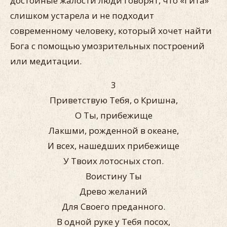
достойные жалости люди говорят, что «Гита»
слишком устарела и не подходит
современному человеку, который хочет найти
Бога с помощью умозрительных построений
или медитации.
3
Приветствую Тебя, о Кришна,
О Ты, прибежище
Лакшми, рожденной в океане,
И всех, нашедших прибежище
У Твоих лотосных стоп.
Воистину Ты
Древо желаний
Для Своего преданного.
В одной руке у Тебя посох,