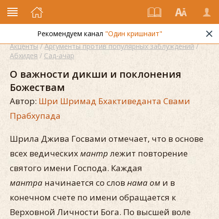
Рекомендуем канал
"Один кришнаит"
Акценты
/
Аргументы против популярных заблуждений
/
Абхидея
/
Сад-ачар
О важности дикши и поклонения
Божествам
Автор:
Шри Шримад Бхактиведанта Свами
Прабхупада
Шрила Джива Госвами отмечает, что в основе
всех ведических
мантр
лежит повторение
святого имени Господа. Каждая
мантра
начинается со слов
нама ом
и в
конечном счете по имени обращается к
Верховной Личности Бога. По высшей воле