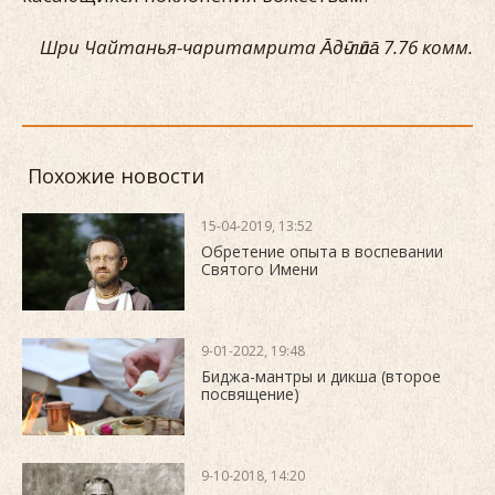
Шри Чайтанья-чаритамрита А̄дӣ-лӣла̄ 7.76 комм.
Похожие новости
15-04-2019, 13:52
Обретение опыта в воспевании
Святого Имени
9-01-2022, 19:48
Биджа-мантры и дикша (второе
посвящение)
9-10-2018, 14:20